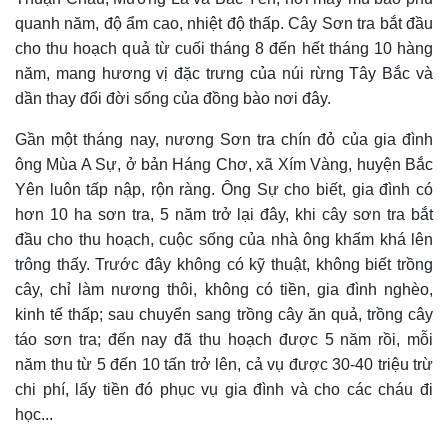
quanh năm, độ ẩm cao, nhiệt độ thấp. Cây Sơn tra bắt đầu
cho thu hoạch quả từ cuối tháng 8 đến hết tháng 10 hàng
năm, mang hương vị đặc trưng của núi rừng Tây Bắc và
dần thay đổi đời sống của đồng bào nơi đây.
Gần một tháng nay, nương Sơn tra chín đỏ của gia đình
ông Mùa A Sự, ở bản Háng Chơ, xã Xím Vàng, huyện Bắc
Yên luôn tấp nập, rộn ràng. Ông Sự cho biết, gia đình có
hơn 10 ha sơn tra, 5 năm trở lại đây, khi cây sơn tra bắt
đầu cho thu hoạch, cuộc sống của nhà ông khấm khá lên
trông thấy. Trước
đây
không có kỹ thuật, không biết trồng
cây, chỉ làm nương thôi, không có tiền, gia đình nghèo,
kinh tế thấp; sau
chuyển sang
trồng cây ăn quả, trồng cây
táo sơn tra; đến nay đã thu hoạch được 5 năm rồi, mỗi
năm thu từ 5 đến 10 tấn trở lên, cả vụ được 30-40 triệu trừ
chi phí, lấy tiền đó phục vụ gia đình và cho các cháu đi
học...