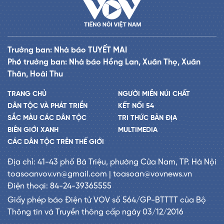
Trưởng ban: Nhà báo TUYẾT MAI
Phó trưởng ban: Nhà báo Hồng Lan, Xuân Thọ, Xuân
Thân, Hoài Thu
TRANG CHỦ
NGƯỜI MIỀN NÚI CHẤT
DÂN TỘC VÀ PHÁT TRIỂN
KẾT NỐI 54
SẮC MÀU CÁC DÂN TỘC
TRI THỨC BẢN ĐỊA
BIÊN GIỚI XANH
MULTIMEDIA
CÁC DÂN TỘC TRÊN THẾ GIỚI
Địa chỉ: 41-43 phố Bà Triệu, phường Cửa Nam, TP. Hà Nội
toasoanvov.vn@gmail.com | toasoan@vovnews.vn
Điện thoại: 84-24-39365555
Giấy phép báo Điện tử VOV số 564/GP-BTTTT của Bộ
Thông tin và Truyền thông cấp ngày 03/12/2016