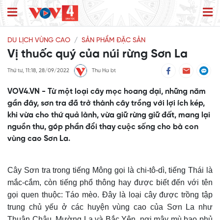
DU LỊCH VÙNG CAO
SẢN PHẨM ĐẶC SẢN
Vị thuốc quý của núi rừng Sơn La
Thứ tư, 11:18, 28/09/2022
Thu Ha bt
VOV4.VN - Từ một loại cây mọc hoang dại, những năm
gần đây, sơn tra đã trở thành cây trồng với lợi ích kép,
khi vừa cho thứ quả lành, vừa giữ rừng giữ đất, mang lại
nguồn thu, góp phần đổi thay cuộc sống cho bà con
vùng cao Sơn La.
Cây Sơn tra trong tiếng Mông gọi là chi-tô-dì, tiếng Thái là
mắc-cắm, còn tiếng phổ thông hay được biết đến với tên
gọi quen thuộc: Táo mèo. Đây là loại cây được trồng tập
trung chủ yếu ở các huyện vùng cao của Sơn La như
Thuận Châu, Mường La và Bắc Yên, nơi mây mù bao phủ