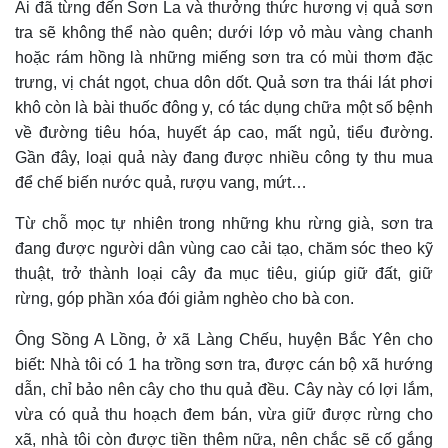
Ai đã từng đến Sơn La và thưởng thức hương vị quả sơn
tra sẽ không thể nào quên; dưới lớp vỏ màu vàng chanh
hoặc rám hồng là những miếng sơn tra có mùi thơm đặc
trưng, vị chát ngọt, chua dôn dốt. Quả sơn tra thái lát phơi
khô còn là bài thuốc đông y, có tác dụng chữa một số bệnh
về đường tiêu hóa, huyết áp cao, mất ngủ, tiểu đường.
Gần đây, loại quả này đang được nhiều công ty thu mua
để chế biến nước quả, rượu vang, mứt…
Từ chỗ mọc tự nhiên trong những khu rừng già, sơn tra
đang được người dân vùng cao cải tạo, chăm sóc theo kỹ
thuật, trở thành loại cây đa mục tiêu, giúp giữ đất, giữ
rừng, góp phần xóa đói giảm nghèo cho bà con.
Ông Sồng A Lồng, ở xã Làng Chếu, huyện Bắc Yên cho
biết:
Nhà tôi có 1 ha trồng
sơn tra
, được cán bộ xã hướng
dẫn, chỉ bảo nên cây cho thu quả đều. Cây này có lợi lắm,
vừa có quả thu hoạch đem bán, vừa giữ được rừng cho
xã, nhà tôi còn được tiền thêm nữa, nên chắc sẽ cố gắng