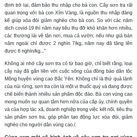
định trở lại, đảm bảo thu nhập cho bà con.
C
ây sơn tra rất
quan trọng với bà con Xím Vàng, là nguồn thu nhập đáng
kể giúp xóa đói giảm nghèo cho bà con. So với các năm
dịch covid-19 thì năm nay tiêu thụ đỡ khó khăn hơn nhiều,
các thương lái về tận nơi, mua cả vườn; nếu như giá bán
năm ngoái chỉ được 2 nghìn 7/kg, năm nay đã tăng lên
được 6 nghìn/kg...”
Không ai nhớ cây sơn tra có từ bao giờ, chỉ biết rằng, loại
cây này đã gắn liền với cuộc sống của đồng bào dân tộc
Mông huyện vùng cao Bắc Yên. Không chỉ là thứ quả lành
của núi rừng, sơn tra còn là một vị thuốc quý và đang được
chế biến thành nhiều sản phẩm độc đáo. Bà con vùng cao
mong muốn sự quan tâm hơn nữa của cấp ủy, chính quyền
và của hợp tác xã, doanh nghiệp trong việc kết nối, tiêu thụ
sản phẩm sơn tra, góp phần tạo động lực xóa đói, giảm
nghèo cho người dân vùng cao./.