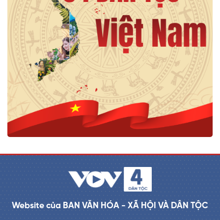
Website của BAN VĂN HÓA - XÃ HỘI VÀ DÂN TỘC