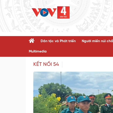
Dân tộc và Phát triển
Người miền núi chấ
Multimedia
KẾT NỐI 54