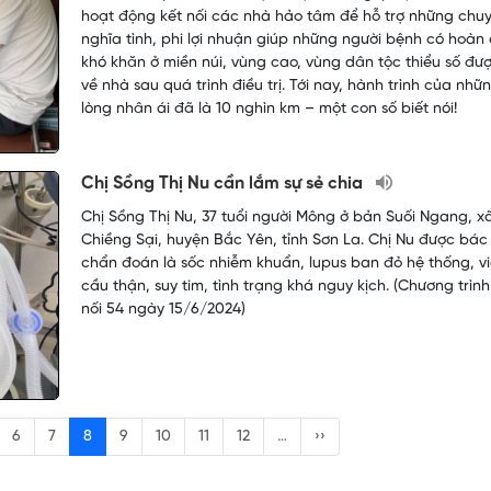
hoạt động kết nối các nhà hảo tâm để hỗ trợ những chu
nghĩa tình, phi lợi nhuận giúp những người bệnh có hoàn
khó khăn ở miền núi, vùng cao, vùng dân tộc thiểu số đượ
về nhà sau quá trình điều trị. Tới nay, hành trình của nh
lòng nhân ái đã là 10 nghìn km – một con số biết nói!
Chị Sồng Thị Nu cần lắm sự sẻ chia
Chị Sồng Thị Nu, 37 tuổi người Mông ở bản Suối Ngang, xa
Chiềng Sại, huyện Bắc Yên, tỉnh Sơn La. Chị Nu được bác 
chẩn đoán là sốc nhiễm khuẩn, lupus ban đỏ hệ thống, 
cầu thận, suy tim, tình trạng khá nguy kịch. (Chương trìn
nối 54 ngày 15/6/2024)
6
7
8
9
10
11
12
…
››