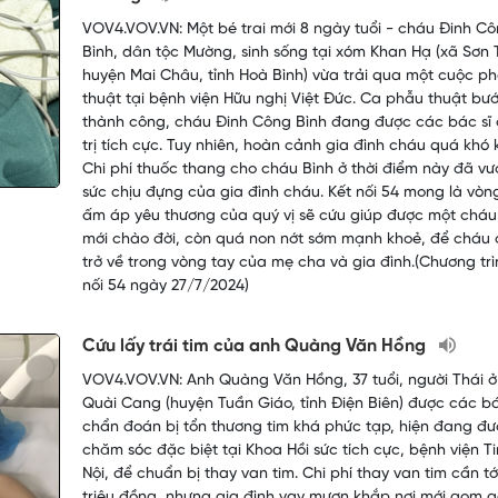
VOV4.VOV.VN: Một bé trai mới 8 ngày tuổi - cháu Đinh C
Bình, dân tộc Mường, sinh sống tại xóm Khan Hạ (xã Sơn 
huyện Mai Châu, tỉnh Hoà Bình) vừa trải qua một cuộc p
thuật tại bệnh viện Hữu nghị Việt Đức. Ca phẫu thuật bư
thành công, cháu Đinh Công Bình đang được các bác sĩ 
trị tích cực. Tuy nhiên, hoàn cảnh gia đình cháu quá khó 
Chi phí thuốc thang cho cháu Bình ở thời điểm này đã vư
sức chịu đựng của gia đình cháu. Kết nối 54 mong là vòn
ấm áp yêu thương của quý vị sẽ cứu giúp được một cháu
mới chào đời, còn quá non nớt sớm mạnh khoẻ, để cháu
trở về trong vòng tay của mẹ cha và gia đình.(Chương trì
nối 54 ngày 27/7/2024)
Cứu lấy trái tim của anh Quàng Văn Hồng
VOV4.VOV.VN: Anh Quàng Văn Hồng, 37 tuổi, người Thái ở
Quài Cang (huyện Tuần Giáo, tỉnh Điện Biên) được các bá
chẩn đoán bị tổn thương tim khá phức tạp, hiện đang đ
chăm sóc đặc biệt tại Khoa Hồi sức tích cực, bệnh viện T
Nội, để chuẩn bị thay van tim. Chi phí thay van tim cần tớ
triệu đồng, nhưng gia đình vay mượn khắp nơi mới gom 