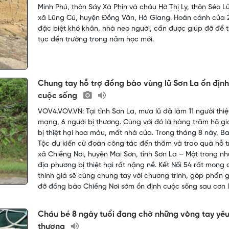
Minh Phú, thôn Sáy Xà Phìn và cháu Hờ Thị Ly, thôn Séo L
xã Lũng Cú, huyện Đồng Văn, Hà Giang. Hoàn cảnh của 
đặc biệt khó khăn, nhà neo người, cần được giúp đỡ để t
tục đến trường trong năm học mới.
Chung tay hỗ trợ đồng bào vùng lũ Sơn La ổn định
cuộc sống
VOV4.VOV.VN: Tại tỉnh Sơn La, mưa lũ đã làm 11 người thiệ
mạng, 6 người bị thương. Cùng với đó là hàng trăm hộ gi
bị thiệt hại hoa màu, mất nhà cửa. Trong tháng 8 này, B
Tộc dự kiến cử đoàn công tác đến thăm và trao quà hỗ tr
xã Chiềng Nơi, huyện Mai Sơn, tỉnh Sơn La – Một trong n
địa phương bị thiệt hại rất nặng nề. Kết Nối 54 rất mong 
thính giả sẽ cùng chung tay với chương trình, góp phần 
đỡ đồng bào Chiềng Nơi sớm ổn định cuộc sống sau cơn l
Cháu bé 8 ngày tuổi đang chờ những vòng tay yê
thương