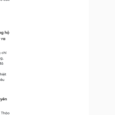
ng hộ
 ra
 chí
ng,
đã
hiệt
kêu
uyên
u Thào