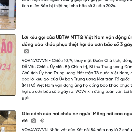
tỉnh miền Bắc bị thiệt hại cho bão số 3 năm 2024.
Lời kêu gọi của UBTW MTTQ Việt Nam vận động ủ
đồng bào khắc phục thiệt hại do cơn bão số 3 gây
VOV4.VOV.VN - Chiều 10/9, thay mặt Đoàn Chủ tịch, đồng
Đỗ Văn Chiến, Ủy viên Bộ Chính trị, Bí thư Trung ương Đả
Chủ tịch Ủy ban Trung ương Mặt trận Tổ quốc Việt Nam, 
đọc lời kêu gọi của Ủy ban Trung ương Mặt trận Tổ quốc
(MTTQ) Việt Nam vận động ủng hộ đồng bào khắc phục t
hại do cơn bão số 3 gây ra. VOV4 xin đăng toàn văn Lời 
gọi:
Gia cảnh của hai cháu bé người Mông nơi cao ng
đá
VOV4.VOV.VN: Nhân vật của Kết nối 54 hôm nay là 2 chá