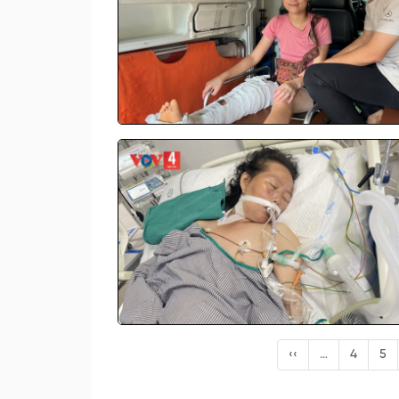
‹‹
…
4
5