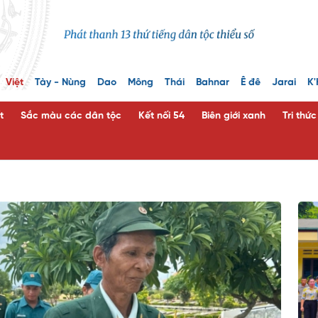
Việt
Tày - Nùng
Dao
Mông
Thái
Bahnar
Ê đê
Jarai
K'
t
Sắc màu các dân tộc
Kết nối 54
Biên giới xanh
Tri thứ