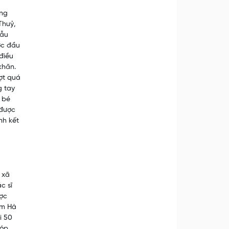
ông
Thuỷ,
hẫu
ớc đầu
điều
khăn.
ợt quá
g tay
 bé
 được
nh kết
 xã
c sĩ
ược
im Hà
i 50
góp