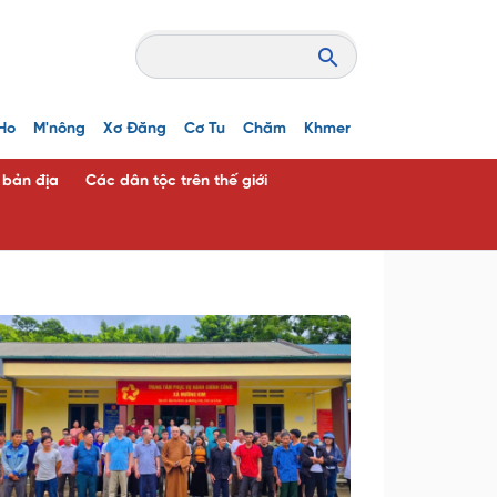
Ho
M'nông
Xơ Đăng
Cơ Tu
Chăm
Khmer
c bản địa
Các dân tộc trên thế giới