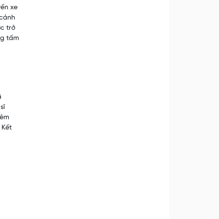
yến xe
 cảnh
c trở
ững tấm
̃
sĩ
viêm
h Kết