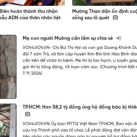
Biên hoàn thành thu nhận
Mường Than dần ổn định cu
ẫu ADN của thân nhân liệt
sống sau lũ quét
Mẹ con người Mường cần lắm sự chia sẻ
VOV4.VOV.VN- Chị Bùi Thị Hợi và con gái Dương Khánh D
đội 7 xóm Trò, xã Kim Lập huyện Kim Bôi tỉnh Hòa Bình đa
cần tiền để chữa trị bệnh. Mẹ thì bị lao hạch, u tuyến giá
gái thì bị tăng động, rối loạn cảm xúc. (Chương trình Kết 
7/9/2024)
TP.HCM: Hơn 58,2 tỷ đồng ủng hộ đồng bào bị thiê
VOV4.VOV.VN: Ủy ban MTTQ Việt Nam TP.HCM, Ban vận 
cứu trợ Thành phố vừa tổ chức Lễ phát động đợt vận độ
tiếp nhận các nguồn đóng góp tự nguyện hỗ trợ đồng b