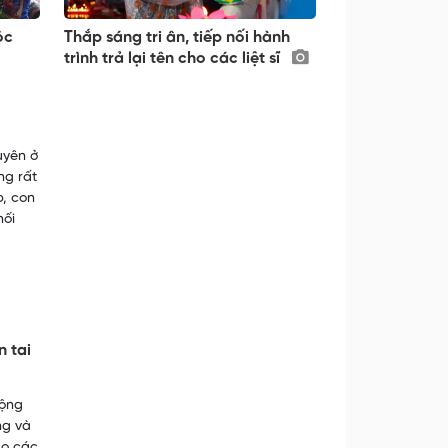
ộc
Thắp sáng tri ân, tiếp nối hành
trình trả lại tên cho các liệt sĩ
uyên ở
ng rất
p, con
nối
n tai
động
ng và
ào các