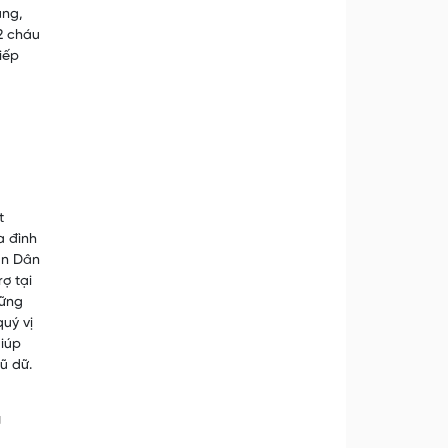
ủng,
2 cháu
iếp
t
a đình
an Dân
ợ tại
hững
quý vị
giúp
ũ dữ.
u