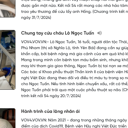
được gần một nửa. Kết nối 54 rất mong các nhà hảo tâ
trao yêu thương để cứu lấy anh Hồng. (Chương trình kết n
ngày 31/7/2024)
Chung tay cứu cháu Lò Ngọc Tuấn
VOV4.VOV.VN:- Lò Ngọc Tuấn, 16 tuổi, người dân tộc Thái,
Phù Nham (thị xã Nghĩa Lộ, tỉnh Yên Bái) đang cần sự giú
khẩn cấp, bởi bệnh nặng mà gia cảnh của em quá khó k
Mang trong mình căn bệnh tan máu bẩm sinh, nhưng kh
may khi tham gia giao thông, Ngọc Tuấn bị tai nạn xe má
Các bác sĩ Khoa phẫu thuật Thần kinh II của bệnh viện H
nghị Việt Đức đang theo dõi và điều trị máu tụ trong sọ 
cho Ngọc Tuấn. Nếu tình hình biến chuyển xấu, rất có thể
Ngọc Tuấn phải trải qua một cuộc phẫu thuật sọ não. (
trình kết nối 54 ngày 20/7/2024)
Hành trình của lòng nhân ái
VOV4.VOV.VN: Năm 2021 - đang trong những tháng ngày
điểm của dịch Covid19, Bệnh viện Hữu nghị Việt Đức triển 