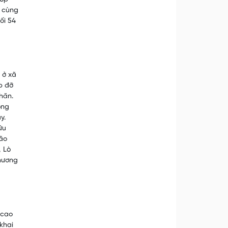
m cùng
ối 54
 ở xã
p đỡ
hăn.
ông
y.
ữu
não
, Lò
Chương
 cao
khai