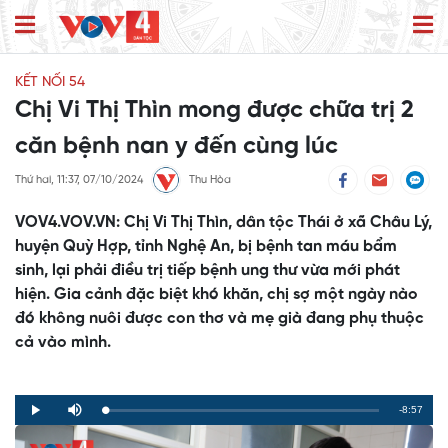
KẾT NỐI 54
Chị Vi Thị Thìn mong được chữa trị 2
căn bệnh nan y đến cùng lúc
Thứ hai, 11:37, 07/10/2024
Thu Hòa
VOV4.VOV.VN: Chị Vi Thị Thìn, dân tộc Thái ở xã Châu Lý,
huyện Quỳ Hợp, tỉnh Nghệ An, bị bệnh tan máu bẩm
sinh, lại phải điều trị tiếp bệnh ung thư vừa mới phát
hiện. Gia cảnh đặc biệt khó khăn, chị sợ một ngày nào
đó không nuôi được con thơ và mẹ già đang phụ thuộc
cả vào mình.
Remaining
-8:57
Loaded
:
Progress
:
Play
Mute
0%
0%
Time