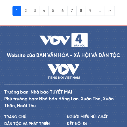
1
2
3
4
5
6
7
8
9
…
››
Website của BAN VĂN HÓA - XÃ HỘI VÀ DÂN TỘC
Trưởng ban: Nhà báo TUYẾT MAI
Phó trưởng ban: Nhà báo Hồng Lan, Xuân Thọ, Xuân
Thân, Hoài Thu
TRANG CHỦ
NGƯỜI MIỀN NÚI CHẤT
DÂN TỘC VÀ PHÁT TRIỂN
KẾT NỐI 54