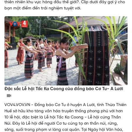
thiên nhiên khu vực hàng đầu thế giới?. Clip dưới đây gợi ý cho
bạn một điểm đến trải nghiệm tuyệt vời.
Đặc sắc Lễ hội Tấc Ka Coong của đồng bào Cơ Tu- A Lưới
VOV4.VOV.VN - Đồng bào Cơ Tu ở huyện A Lưới, tỉnh Thừa Thiên
Huế sở hữu kho tàng văn hóa truyền thống phong phú với hơn
10 lễ hội, đặc biệt là Lễ hội Tấc Ka Coong - Lễ hội cúng Thần
Núi. Đây là Lễ hội để người Cơ tu cúng tạ ơn thần núi, rừng,
sông, suối trong phạm vi làng cai quản. Tại Ngày hội Văn hóa,