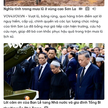
Nghĩa tình trong mưa lũ ở vùng cao Sơn La
VOV4.VOV.VN - Vượt lũ, băng rừng, qua hàng trăm điểm sạt lở
nguy hiểm, cấp uỷ, chính quyền và các lực lượng chức năng
của tỉnh Sơn La đã bằng mọi giá tiếp cận hiện trường, cứu hộ
cứu nạn, giúp đỡ bà con khắc phục hậu quả trong trận mưa lũ
lịch sử.
Lời cảm ơn của Ban Lễ tang Nhà nước và gia đình Tổng Bí