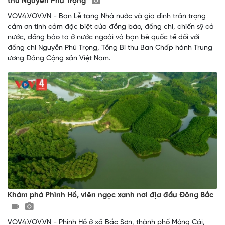
thư Nguyễn Phú Trọng
VOV4.VOV.VN - Ban Lễ tang Nhà nước và gia đình trân trọng
cảm ơn tình cảm đặc biệt của đồng bào, đồng chí, chiến sỹ cả
nước, đồng bào ta ở nước ngoài và bạn bè quốc tế đối với
đồng chí Nguyễn Phú Trọng, Tổng Bí thư Ban Chấp hành Trung
ương Đảng Cộng sản Việt Nam.
Khám phá Phình Hồ, viên ngọc xanh nơi địa đầu Đông Bắc
VOV4.VOV.VN - Phình Hồ ở xã Bắc Sơn, thành phố Móng Cái,