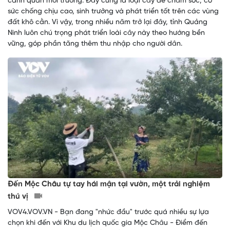
cảnh quan môi trường. Đây cũng là loại cây dễ chăm sóc, có
sức chống chịu cao, sinh trưởng và phát triển tốt trên các vùng
đất khô cằn. Vì vậy, trong nhiều năm trở lại đây, tỉnh Quảng
Ninh luôn chú trọng phát triển loài cây này theo hướng bền
vững, góp phần tăng thêm thu nhập cho người dân.
Đến Mộc Châu tự tay hái mận tại vườn, một trải nghiệm
thú vị
VOV4.VOV.VN - Bạn đang "nhức đầu" trước quá nhiều sự lựa
chọn khi đến với Khu du lịch quốc gia Mộc Châu - Điểm đến