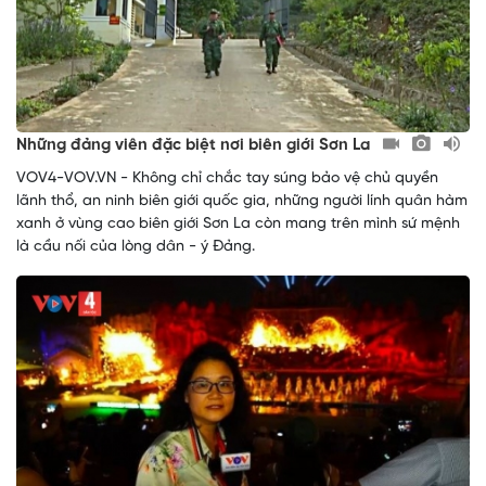
Những đảng viên đặc biệt nơi biên giới Sơn La
VOV4-VOV.VN - Không chỉ chắc tay súng bảo vệ chủ quyền
lãnh thổ, an ninh biên giới quốc gia, những người lính quân hàm
xanh ở vùng cao biên giới Sơn La còn mang trên mình sứ mệnh
là cầu nối của lòng dân - ý Đảng.