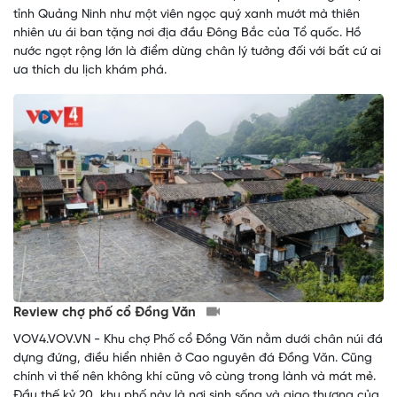
tỉnh Quảng Ninh như một viên ngọc quý xanh mướt mà thiên
nhiên ưu ái ban tặng nơi địa đầu Đông Bắc của Tổ quốc. Hồ
nước ngọt rộng lớn là điểm dừng chân lý tưởng đối với bất cứ ai
ưa thích du lịch khám phá.
Review chợ phố cổ Đồng Văn
VOV4.VOV.VN - Khu chợ Phố cổ Đồng Văn nằm dưới chân núi đá
dựng đứng, điều hiển nhiên ở Cao nguyên đá Đồng Văn. Cũng
chính vì thế nên không khí cũng vô cùng trong lành và mát mẻ.
Đầu thế kỷ 20, khu phố này là nơi sinh sống và giao thương của