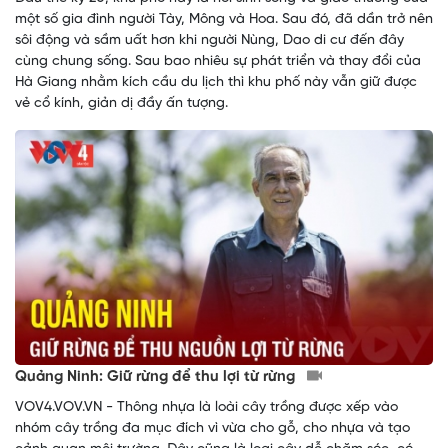
một số gia đình người Tày, Mông và Hoa. Sau đó, đã dần trở nên
sôi động và sầm uất hơn khi người Nùng, Dao di cư đến đây
cùng chung sống. Sau bao nhiêu sự phát triển và thay đổi của
Hà Giang nhằm kích cầu du lịch thì khu phố này vẫn giữ được
vẻ cổ kính, giản dị đầy ấn tượng.
Quảng Ninh: Giữ rừng để thu lợi từ rừng
VOV4.VOV.VN - Thông nhựa là loài cây trồng được xếp vào
nhóm cây trồng đa mục đích vì vừa cho gỗ, cho nhựa và tạo