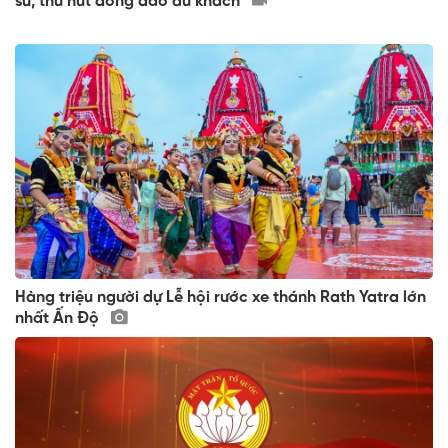
sử, thu hút đông đảo du khách
Hàng triệu người dự Lễ hội rước xe thánh Rath Yatra lớn
nhất Ấn Độ