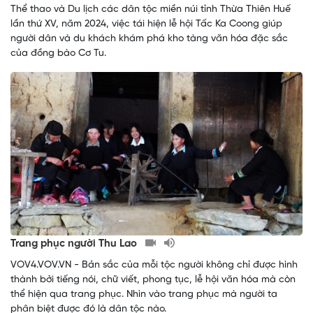
Thể thao và Du lịch các dân tộc miền núi tỉnh Thừa Thiên Huế
lần thứ XV, năm 2024, việc tái hiện lễ hội Tấc Ka Coong giúp
người dân và du khách khám phá kho tàng văn hóa đặc sắc
của đồng bào Cơ Tu.
Trang phục người Thu Lao
VOV4.VOV.VN - Bản sắc của mỗi tộc người không chỉ được hình
thành bởi tiếng nói, chữ viết, phong tục, lễ hội văn hóa mà còn
thể hiện qua trang phục. Nhìn vào trang phục mà người ta
phân biệt được đó là dân tộc nào.