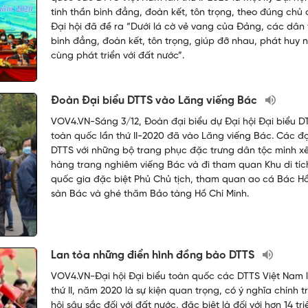
tinh thần bình đẳng, đoàn kết, tôn trọng, theo đúng chủ
Đại hội đã đề ra “Dưới lá cờ vẻ vang của Đảng, các dân 
bình đẳng, đoàn kết, tôn trọng, giúp đỡ nhau, phát huy n
cùng phát triển với đất nước”.
Đoàn Đại biểu DTTS vào Lăng viếng Bác
VOV4.VN-Sáng 3/12, Đoàn đại biểu dự Đại hội Đại biểu D
toàn quốc lần thứ II-2020 đã vào Lăng viếng Bác. Các đạ
DTTS với những bộ trang phục đặc trưng dân tộc mình x
hàng trang nghiêm viếng Bác và đi tham quan Khu di tíc
quốc gia đặc biệt Phủ Chủ tịch, tham quan ao cá Bác H
sàn Bác và ghé thăm Bảo tàng Hồ Chí Minh.
Lan tỏa những điển hình đồng bào DTTS
VOV4.VN-Đại hội Đại biểu toàn quốc các DTTS Việt Nam 
thứ II, năm 2020 là sự kiện quan trọng, có ý nghĩa chính tr
hội sâu sắc đối với đất nước, đặc biệt là đối với hơn 14 tri