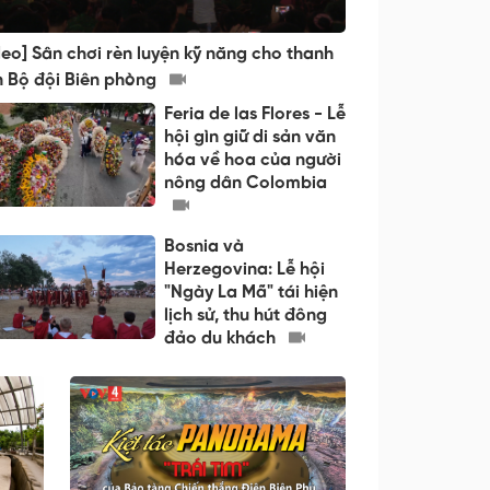
deo] Sân chơi rèn luyện kỹ năng cho thanh
n Bộ đội Biên phòng
Feria de las Flores - Lễ
hội gìn giữ di sản văn
hóa về hoa của người
nông dân Colombia
Bosnia và
Herzegovina: Lễ hội
"Ngày La Mã" tái hiện
lịch sử, thu hút đông
đảo du khách