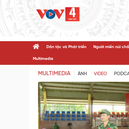
Dân tộc và Phát triển
Người miền núi chấ
Multimedia
MULTIMEDIA
ẢNH
VIDEO
PODC