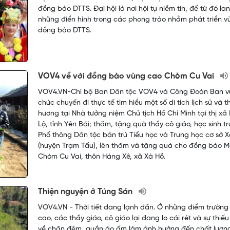
đồng bào DTTS. Đại hội là nơi hội tụ niềm tin, để từ đó la
những điển hình trong các phong trào nhằm phát triển v
đồng bào DTTS.
VOV4 về với đồng bào vùng cao Chòm Cu Vai
VOV4.VN-Chi bộ Ban Dân tộc VOV4 và Công Đoàn Ban v
chức chuyến đi thực tế tìm hiểu một số di tích lịch sử và 
hương tại Nhà tưởng niệm Chủ tịch Hồ Chí Minh tại thị xã
Lộ, tỉnh Yên Bái; thăm, tặng quà thầy cô giáo, học sinh t
Phổ thông Dân tộc bán trú Tiểu học và Trung học cơ sở 
(huyện Trạm Tấu), lên thăm và tặng quà cho đồng bào 
Chòm Cu Vai, thôn Háng Xê, xã Xà Hồ. ​
Thiện nguyện ở Túng Sán
VOV4.VN - Thời tiết đang lạnh dần. Ở những điểm trường
cao, các thầy giáo, cô giáo lại đang lo cái rét và sự thiếu
về chăn đệm, quần áo ấm làm ảnh hưởng đến chất lượn