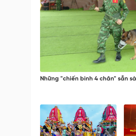
Những "chiến binh 4 chân" sẵn s