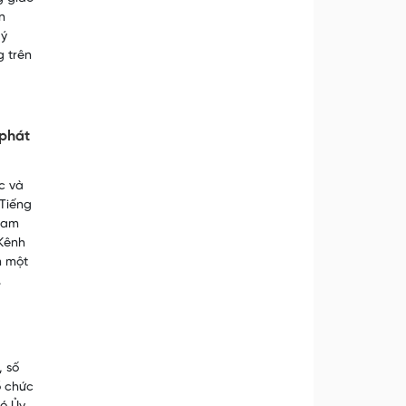
n
 ý
 trên
 phát
c và
 Tiếng
 Nam
 Kênh
m một
.
, số
ổ chức