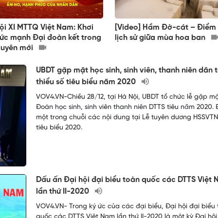
ội XI MTTQ Việt Nam: Khơi
[Video] Hầm Đờ-cát – Điểm
ức mạnh Đại đoàn kết trong
lịch sử giữa mùa hoa ban
guyên mới
UBDT gặp mặt học sinh, sinh viên, thanh niên dân 
thiểu số tiêu biểu năm 2020
VOV4.VN-Chiều 28/12, tại Hà Nội, UBDT tổ chức lễ gặp m
Đoàn học sinh, sinh viên thanh niên DTTS tiêu năm 2020. 
một trong chuỗi các nội dung tại Lễ tuyên dương HSSVT
tiêu biểu 2020.
Dấu ấn Đại hội đại biểu toàn quốc các DTTS Việt
lần thứ II-2020
VOV4.VN- Trong ký ức của các đại biểu, Đại hội đại biểu
quốc các DTTS Việt Nam lần thứ II-2020 là một kỳ Đại hộ