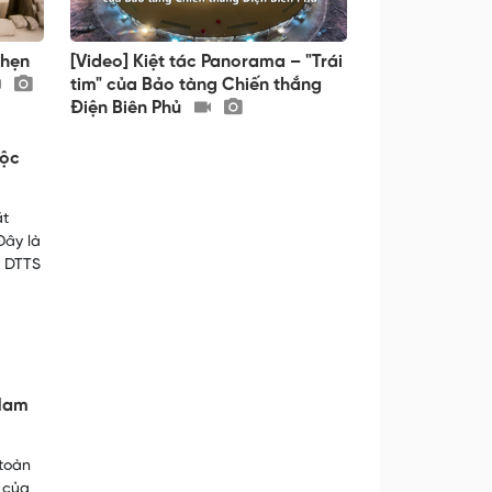
 hẹn
[Video] Kiệt tác Panorama – "Trái
tim" của Bảo tàng Chiến thắng
Điện Biên Phủ
tộc
ặt
Đây là
N DTTS
 Nam
 toàn
i của