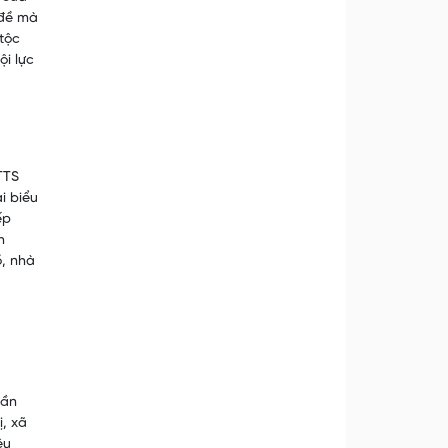
 đề mà
tộc
ội lực
TTS
i biểu
ếp
h
ồ, nhà
lần
ị, xã
ệu