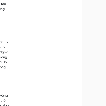
n tỏa
ùng
ừa tổ
thắp
 Nghĩa
rường
Xà Hồ
Mông
 vùng
 thốn
g giáo