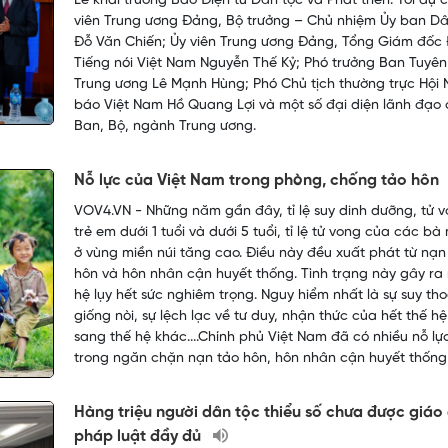
Lễ khai trương Báo Điện tử Dân tộc và Phát triển. Tới dự 
viên Trung ương Đảng, Bộ trưởng – Chủ nhiệm Ủy ban Dâ
Đỗ Văn Chiến; Ủy viên Trung ương Đảng, Tổng Giám đốc 
Tiếng nói Việt Nam Nguyễn Thế Kỷ; Phó trưởng Ban Tuyên
Trung ương Lê Mạnh Hùng; Phó Chủ tịch thường trực Hội
báo Việt Nam Hồ Quang Lợi và một số đại diện lãnh đạo
Ban, Bộ, ngành Trung ương.
Nỗ lực của Việt Nam trong phòng, chống tảo hôn
VOV4.VN - Những năm gần đây, tỉ lệ suy dinh dưỡng, tử v
trẻ em dưới 1 tuổi và dưới 5 tuổi, tỉ lệ tử vong của các bà
ở vùng miền núi tăng cao. Điều này đều xuất phát từ nạn
hôn và hôn nhân cận huyết thống. Tình trạng này gây ra
hệ lụy hết sức nghiêm trọng. Nguy hiểm nhất là sự suy tho
giống nòi, sự lệch lạc về tư duy, nhận thức của hết thế h
sang thế hệ khác....Chính phủ Việt Nam đã có nhiều nỗ lự
trong ngăn chặn nạn tảo hôn, hôn nhân cận huyết thống
Hàng triệu người dân tộc thiểu số chưa được giáo
pháp luật đầy đủ