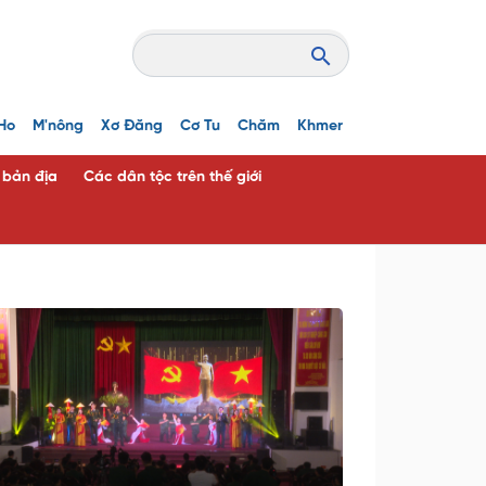
Ho
M'nông
Xơ Đăng
Cơ Tu
Chăm
Khmer
c bản địa
Các dân tộc trên thế giới