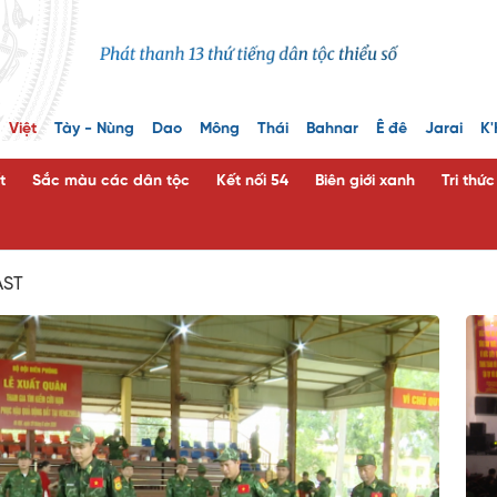
Việt
Tày - Nùng
Dao
Mông
Thái
Bahnar
Ê đê
Jarai
K'
t
Sắc màu các dân tộc
Kết nối 54
Biên giới xanh
Tri thứ
AST