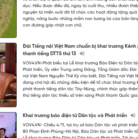
dục. Hiểu được điều đó, ngay từ cuối thu, nhiều đoàn thiệ
nguyện từ miền xuôi đã tổ chức các hoạt động tặng quà
nghĩa, nâng bước những mầm non tương lai của bản làng
con đường góp nhặt con chữ.
Đài Tiếng nói Việt Nam chuẩn bị khai trương Kênh
thanh tiếng DTTS thứ 13
VOV4.VN-Phát biểu tại Lễ khai trương Báo Điện tử Dân tộ
Phát triển, Ủy viên Trung ương Đảng, Tổng Giám đốc Đài
nói Việt Nam Nguyễn Thế Kỷ cho biết, Đài Tiếng nói Việt
đang chờ hội đủ những điều kiện để tổ chức khai trương
phát thanh tiếng dân tộc Tày-Nùng, chính thức góp thê
thứ tiếng dân tộc thiểu số trên sóng Phát thanh Quốc gia
Khai trương báo điện tử Dân tộc và Phát triển
VOV4.VN- Chiều 4/11, tại trụ sở báo Dân tộc và phát triển
80 Phan Đình Phùng-Hà Nội, Báo Dân tộc và Phát triển t