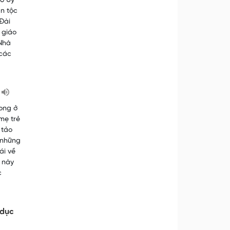
có Ủy
n tộc
Đài
 giáo
 Nhà
 các
ong ở
 mẹ trẻ
 tảo
 những
ái về
ệ này
c
 dục