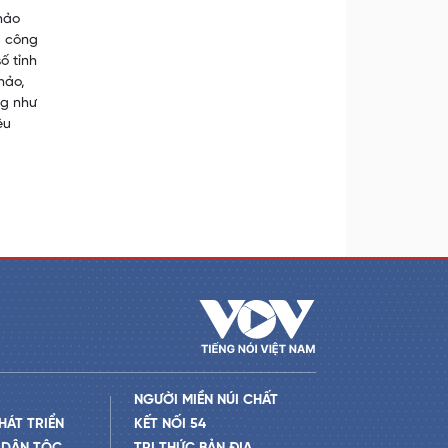
hảo
ả công
ố tỉnh
hảo,
ng như
ệu
NGƯỜI MIỀN NÚI CHẤT
HÁT TRIỂN
KẾT NỐI 54