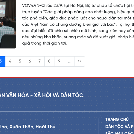
VOV4.VN-Chiều 23/9, tại Hà Nội, Bộ tư pháp tổ chức hội t
trực tuyến “Các giải pháp nâng cao chất lượng, hiệu qu
tác phổ biến, giáo dục pháp luật cho người dân tại một s
của Việt Nam có chung đường biên giới với Lào”. Tại hội t
các đại biểu đã chia sẻ nhiều mô hình, sáng kiến hay cũ
nêu những khó khăn, vướng mắc và đề xuất giải pháp hi
quả trong thời gian tới.
3
4
5
6
7
8
9
…
››
AN VĂN HÓA - XÃ HỘI VÀ DÂN TỘC
TRANG CHỦ
Thọ, Xuân Thân, Hoài Thu
DÂN TỘC VÀ P