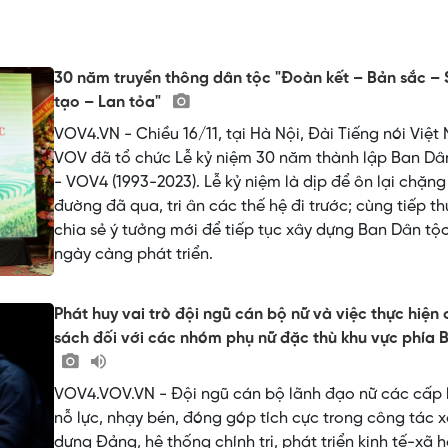
30 năm truyền thông dân tộc "Đoàn kết – Bản sắc –
tạo – Lan tỏa"
VOV4.VN - Chiều 16/11, tại Hà Nội, Đài Tiếng nói Việ
VOV đã tổ chức Lễ kỷ niệm 30 năm thành lập Ban Dâ
- VOV4 (1993-2023). Lễ kỷ niệm là dịp để ôn lại chặng
đường đã qua, tri ân các thế hệ đi trước; cùng tiếp th
chia sẻ ý tưởng mới để tiếp tục xây dựng Ban Dân tộ
ngày càng phát triển.
Phát huy vai trò đội ngũ cán bộ nữ và việc thực hiện 
sách đối với các nhóm phụ nữ đặc thù khu vực phía 
VOV4.VOV.VN - Đội ngũ cán bộ lãnh đạo nữ các cấp 
nỗ lực, nhạy bén, đóng góp tích cực trong công tác 
dựng Đảng, hệ thống chính trị, phát triển kinh tế-xã h