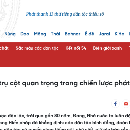
 - Nùng
Dao
Mông
Thái
Bahnar
Ê đê
Jarai
K'Ho
 chất
Sắc màu các dân tộc
Kết nối 54
Biên giới xanh
trụ cột quan trọng trong chiến lược phát
ược độc lập, trải qua gần 80 năm, Đảng, Nhà nước ta luôn đ
rong Hiến pháp đã khẳng định: các dân tộc bình đẳng, đoàn 
c dân tộc có quyền dùng tiếng nói, chữ viết, giữ gìn bản sắc