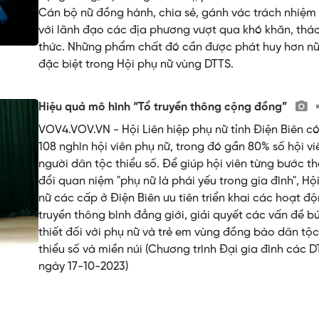
Cán bộ nữ đồng hành, chia sẻ, gánh vác trách nhiệm
với lãnh đạo các địa phương vượt qua khó khăn, thá
thức. Những phẩm chất đó cần được phát huy hơn nữ
đặc biệt trong Hội phụ nữ vùng DTTS.
Hiệu quả mô hình “Tổ truyền thông cộng đồng”
VOV4.VOV.VN - Hội Liên hiệp phụ nữ tỉnh Điện Biên c
108 nghìn hội viên phụ nữ, trong đó gần 80% số hội vi
người dân tộc thiểu số. Để giúp hội viên từng bước t
đổi quan niệm "phụ nữ là phái yếu trong gia đình", Hộ
nữ các cấp ở Điện Biên ưu tiên triển khai các hoạt đ
truyền thông bình đẳng giới, giải quyết các vấn đề b
thiết đối với phụ nữ và trẻ em vùng đồng bào dân tộc
thiểu số và miền núi (Chương trình Đại gia đình các 
ngày 17-10-2023)