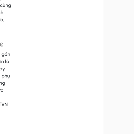
 cùng
ch
a,
ó gần
ên là
hay
i phụ
ộng
ức
DTVN