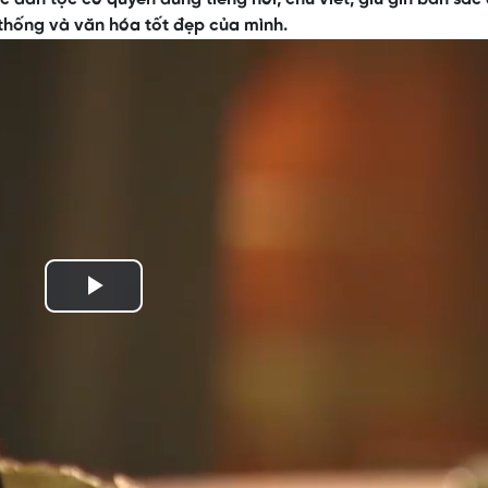
 thống và văn hóa tốt đẹp của mình.
Play
Video