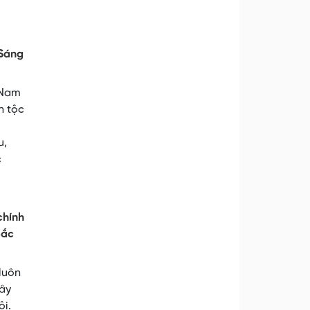
 Sáng
t Nam
n tộc
u,
c
chính
Bắc
luôn
xây
ội.