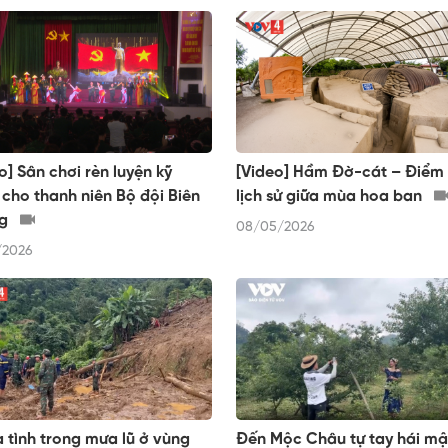
o] Sân chơi rèn luyện kỹ
[Video] Hầm Đờ-cát – Điểm
cho thanh niên Bộ đội Biên
lịch sử giữa mùa hoa ban
ng
08/05/2026
/2026
 tình trong mưa lũ ở vùng
Đến Mộc Châu tự tay hái mậ