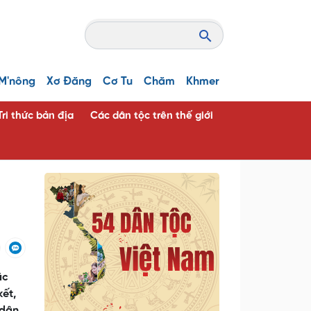
M'nông
Xơ Đăng
Cơ Tu
Chăm
Khmer
Tri thức bản địa
Các dân tộc trên thế giới
ặc
kết,
 dân