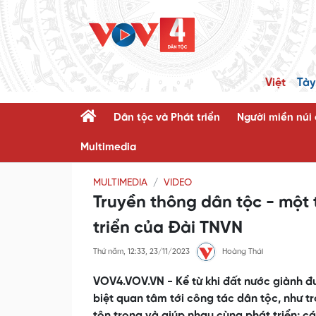
Việt
Tày
Dân tộc và Phát triển
Người miền núi
Multimedia
MULTIMEDIA
VIDEO
Truyền thông dân tộc - một 
triển của Đài TNVN
Thứ năm, 12:33, 23/11/2023
Hoàng Thái
VOV4.VOV.VN - Kể từ khi đất nước giành đ
biệt quan tâm tới công tác dân tộc, như t
tôn trọng và giúp nhau cùng phát triển; cá