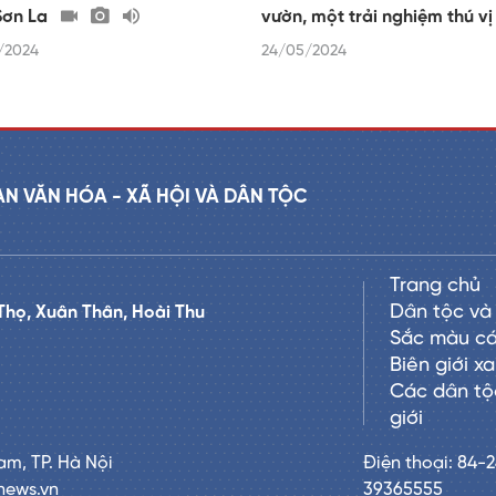
Sơn La
vườn, một trải nghiệm thú v
/2024
24/05/2024
AN VĂN HÓA - XÃ HỘI VÀ DÂN TỘC
Trang chủ
Dân tộc và 
Thọ, Xuân Thân, Hoài Thu
Sắc màu cá
Biên giới x
Các dân tộ
giới
am, TP. Hà Nội
Điện thoại: 84-
news.vn
39365555