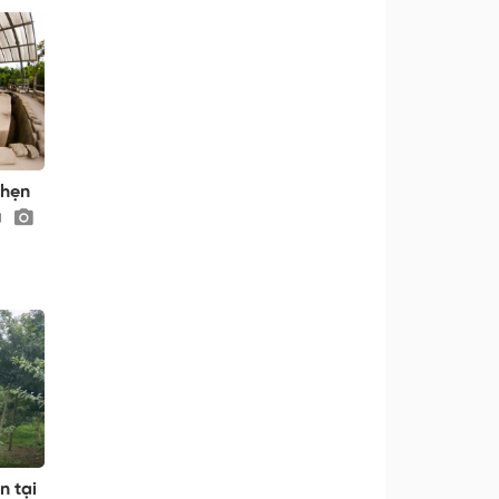
 hẹn
n tại