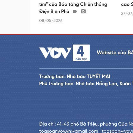
tim" của Bảo tàng Chiến thắng
cao 
Điện Biên Phủ
27/07
08/05/2026
Website của B
Trưởng ban: Nhà báo TUYẾT MAI
Phó trưởng ban: Nhà báo Hồng Lan, Xuân 
Địa chỉ: 41-43 phố Bà Triệu, phường Cửa N
toasoanvov.vn@gmail.com | toasoan@vov