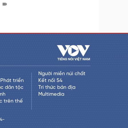
ị
Người miền núi chất
Phát triển
Kết nối 54
c dân tộc
Tri thức bản địa
anh
Multimedia
c trên thế
24-