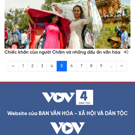
Chiếc khăn của người Chăm và những dấu ấn văn hóa
‹‹
1
2
3
4
5
6
7
8
9
…
››
Website của BAN VĂN HÓA - XÃ HỘI VÀ DÂN TỘC