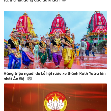
sử, thu hút đông đảo du khách
Hàng triệu người dự Lễ hội rước xe thánh Rath Yatra lớn
nhất Ấn Độ