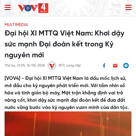
MULTIMEDIA
Đại hội XI MTTQ Việt Nam: Khơi dậy
sức mạnh Đại đoàn kết trong Kỷ
nguyên mới
Thứ ba, 21:05, 12/05/2026
BTC cung cấp
[VOV4] - Đại hội XI MTTQ Việt Nam là dấu mốc lịch sử,
mở đầu cho kỷ nguyên phát triển mới. Với tầm nhìn số
hóa và tinh giản bộ máy, Mặt trận khẳng định vai trò
nòng cốt, khơi dậy sức mạnh đại đoàn kết để đưa đất
nước vững bước vào kỷ nguyên vươn mình của dân tộc.