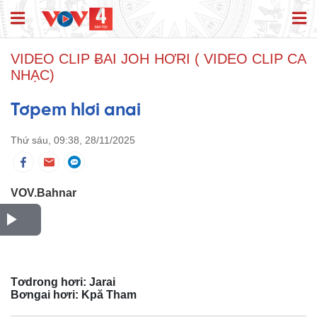
VIDEO CLIP ɃAI JOH HƠRI ( VIDEO CLIP CA
NHẠC)
Tơpem hlơi anai
Thứ sáu, 09:38, 28/11/2025
VOV.Bahnar
P
l
Tơdrong hơri: Jarai
a
Bơngai hơri: Kpă Tham