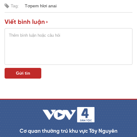
y
Tag:
Tơpem hlơi anai
V
Viết bình luận
i
d
e
o
Cơ quan thường trú khu vực Tây Nguyên