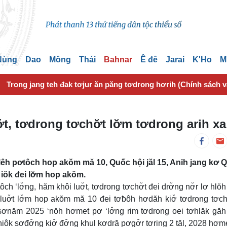
 Nùng
Dao
Mông
Thái
Bahnar
Ê đê
Jarai
K'Ho
M
Trong jang teh đak tơjur ăn păng tơdrong hơrih (Chính sách 
t, tơdrong tơchơ̆t lơ̆m tơdrong arih xa
lêh pơtôch hop akŏm mă 10, Quốc hội jăl 15, Anih jang kơ 
 iŏk đei lơ̆m hop akŏm.
 ‘lơ̆ng, hăm khôi luơ̆t, tơdrong tơchơ̆t đei drơ̆ng nơ̆r lơ hlŏh
 luơ̆t lơ̆m hop akŏm mă 10 đei tơƀôh hơdăh kiơ̆ tơdrong tơch
 sơnăm 2025 ‘nŏh hơmet pơ ‘lơ̆ng rim tơdrong oei tơhlăk găh
 hiôk sơđơ̆ng kiơ̆ đơ̆ng khul kơdră pơgơ̆r tơring 2 tăl, 2028 hơm