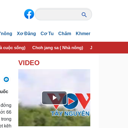
'nông
Xơ Đăng
Cơ Tu
Chăm
Khmer
và cuộc sống)
Choh jang sa ( Nhà nông)
Jơhngơ̆m pran (Sứ
VIDEO
Quốc
P
 đơ̆ng
ơ̆t 66
l
 trong
et kĕh