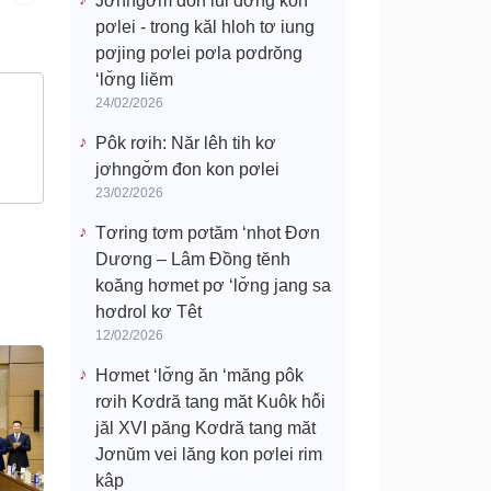
Jơhngơ̆m đon lui đơ̆ng kon
pơlei - trong kăl hloh tơ iung
pơjing pơlei pơla pơdrŏng
‘lơ̆ng liĕm
24/02/2026
Pôk rơih: Năr lêh tih kơ
jơhngơ̆m đon kon pơlei
23/02/2026
Tơring tơm pơtăm ‘nhot Đơn
Dương – Lâm Đồng tĕnh
koăng hơmet pơ ‘lơ̆ng jang sa
hơdrol kơ Têt
12/02/2026
Hơmet ‘lơ̆ng ăn ‘măng pôk
rơih Kơdră tang măt Kuôk hô̆i
jăl XVI păng Kơdră tang măt
Jơnŭm vei lăng kon pơlei rim
kâp