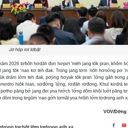
Jơ hôp roi tơbăt
năm 2026 tơƀôh hơdăh đon hơpơi 'mĕh jang tŏk pran, khŏm bơ
hăl jang tŏk ‘nao kơ teh đak. Trong jang tơm 'nŏh hơnơ̆ng pơ '
k drăm lơ̆m teh đak, pơjing hơyak tŏk pran 'lơ̆ng găh trong 
 mơdro hiôk hian, sơđơ̆ng 'lơ̆ng, rơđăh rơđong. Khul kơdră t
pơtho păng bơ̆ jang đei yoa hrơ̆ch 'lơ̆ng dôm khôi luơ̆t păng t
ăn dôm trong tơgŭm 'nao gơ̆h tơmât yoa hrôih lơ̆m tơdrong arih x
VOV/Dơ̆ng 
ơdrong tơchơ̆t lơ̆m tơdrong arih xa