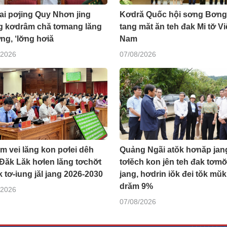
ai pơjing Quy Nhơn jing
Kơdră Quốc hội sơng Bơng
ng kơdrâm chă tơmang lăng
tang măt ăn teh đak Mi tơ̆ Vi
ng, ‘lơ̆ng hơiă
Nam
/2026
07/08/2026
m vei lăng kon pơlei dêh
Quảng Ngãi atŏk hơnăp jan
Đăk Lăk hơlen lăng tơchơ̆t
tơlĕch kon jên teh đak tơmơ̆
 tơ-iung jăl jang 2026-2030
jang, hơdrin iŏk đei tŏk mŭk
drăm 9%
/2026
07/08/2026