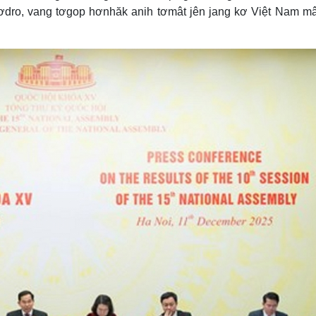
 mơdro, vang tơgop hơnhăk anih tơmât jên jang kơ Việt Nam mâ