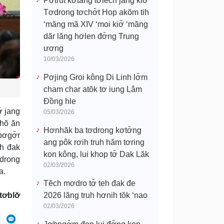
Pơtrŭt kơtang tơlĕch jang kiơ̆
Tơdrong tơchơ̆t Hop akŏm tih
‘măng mă XIV ‘moi kiơ̆ ‘măng
dăr lăng hơlen đơ̆ng Trung
ương
10/03/2026
Pơjing Groi kông Di Linh lơ̆m
cham char atŏk tơ iung Lâm
Đồng hle
̆ jang
05/03/2026
nhŏ ăn
Hơnhăk ba tơdrong kơtơ̆ng
pơgơ̆r
ang pôk rơih truh hăm tơring
eh đak
kon kông, lui khop tơ̆ Dak Lăk
ơdrong
02/03/2026
a.
Tĕch mơdro tơ̆ teh đak đe
tơblơ̆
2026 lăng truh hơnih tŏk ‘nao
02/03/2026