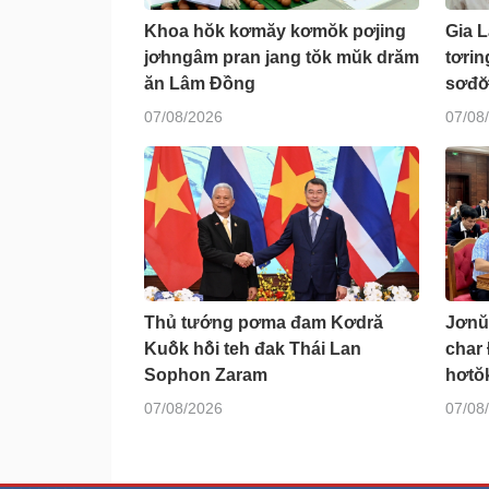
Khoa hŏk kơmăy kơmŏk pơjing
Gia L
jơhngâm pran jang tŏk mŭk drăm
tơri
ăn Lâm Đồng
sơđơ̆
07/08/2026
07/08
Thủ tướng pơma đam Kơdră
Jơnŭ
Kuô̆k hô̆i teh đak Thái Lan
char 
Sophon Zaram
hơtŏk
07/08/2026
07/08