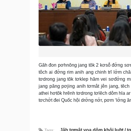
Găh đon pơhnŏng jang tŏk 2 kơsô̆ đơ̆ng sơ
tôch ai đơ̆ng rim anih ạng chinh trĭ lơ̆m c
tơdrong jang tŏk tơklep hăm vei sơđơ̆ng mŭ
jang păng pơjing anih tơmât jên jang, tĕch
athei hơtŏk hrĕnh tơdrong tơlĕch dôm hla ar 
tơchơ̆t đei Quốc hội drơ̆ng nơ̆r, pơm ‘lơ̆ng 
Jăh tơmât yoa dôm khôi luơ̆t
t
Tags: