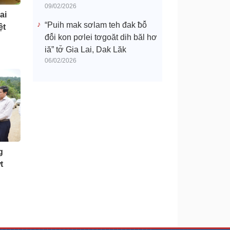
09/02/2026
ai
“Puih mak sơlam teh đak ƀô̆
ệt
đô̆i kon pơlei tơgoăt dih băl hơ
iă” tơ̆ Gia Lai, Dak Lăk
06/02/2026
g
t