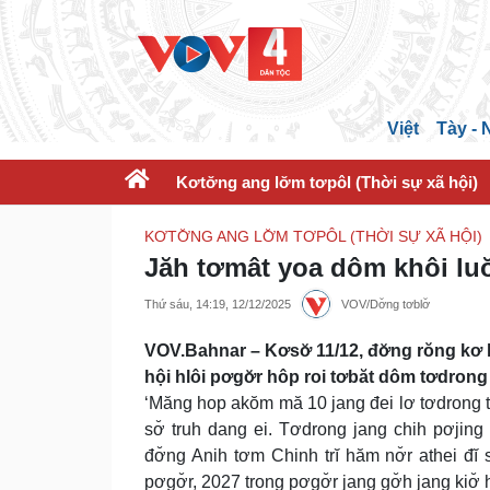
Việt
Tày -
Kơtơ̆ng ang lơ̆m tơpôl (Thời sự xã hội)
KƠTƠ̆NG ANG LƠ̆M TƠPÔL (THỜI SỰ XÃ HỘI)
Jăh tơmât yoa dôm khôi luơ̆
Thứ sáu, 14:19, 12/12/2025
VOV/Dơ̆ng tơblơ̆
VOV.Bahnar – Kơsơ̆ 11/12, đơ̆ng rŏng kơ 
hội hlôi pơgơ̆r hôp roi tơbăt dôm tơdrong
‘Măng hop akŏm mă 10 jang đei lơ tơdrong tôch
sơ̆ truh dang ei. Tơdrong jang chih pơjing
đơ̆ng Anih tơm Chinh trĭ hăm nơ̆r athei đĭ
pơgơ̆r, 2027 trong pơgơ̆r jang gơ̆h jang kiơ̆