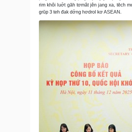
rim khôi luơ̆t găh tơmât jên jang xa, tĕch
grŭp 3 teh đak dơ̆ng hơdrol kơ ASEAN.