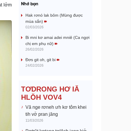
a
Nhớ bạn
t lơ̆m
y
Hak rơnó lak bôm (Mừng được
mùa sắn)
V
02/03/2026
Bi mni kơ amai adei mniê (Ca ngợi
i
chị em phụ nữ)
26/02/2026
d
Đơs git oh, git bi
e
24/02/2026
o
TƠDRONG HƠ IĂ
HLŎH VOV4
Vă nge rơneh ưh kơ tôm khei
tih vơ̆ pran jăng
11/03/2026