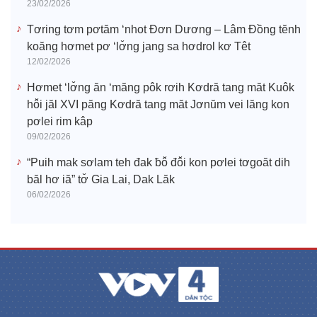
23/02/2026
Tơring tơm pơtăm ‘nhot Đơn Dương – Lâm Đồng tĕnh
koăng hơmet pơ ‘lơ̆ng jang sa hơdrol kơ Têt
12/02/2026
Hơmet ‘lơ̆ng ăn ‘măng pôk rơih Kơdră tang măt Kuôk
hô̆i jăl XVI păng Kơdră tang măt Jơnŭm vei lăng kon
pơlei rim kâp
09/02/2026
“Puih mak sơlam teh đak ƀô̆ đô̆i kon pơlei tơgoăt dih
băl hơ iă” tơ̆ Gia Lai, Dak Lăk
06/02/2026