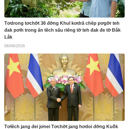
Tơdrong tơchơ̆t 36 đơ̆ng Khul kơdră chĕp pơgơ̆r teh
đak pơih trong ăn tĕch sâu riêng tơ̆ teh đak đe tơ̆ Đắk
Lắk
06/08/2026
Tơlĕch jang đei jơnei Tơchơ̆t jang hơdoi đơ̆ng Kuô̆k