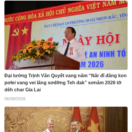
Đại tướng Trịnh Văn Quyết vang năm “Năr đĭ đăng kon
pơlei vang vei lăng sơđơ̆ng Teh đak” sơnăm 2026 tơ̆
dêh char Gia Lai
06/08/2026