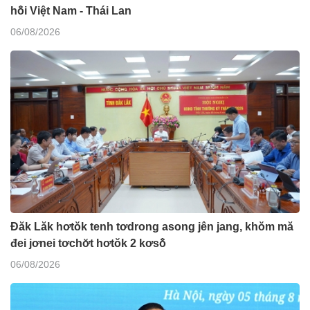
hô̆i Việt Nam - Thái Lan
06/08/2026
Đăk Lăk hơtŏk tenh tơdrong asong jên jang, khŏm mă
đei jơnei tơchơ̆t hơtŏk 2 kơsô̆
06/08/2026