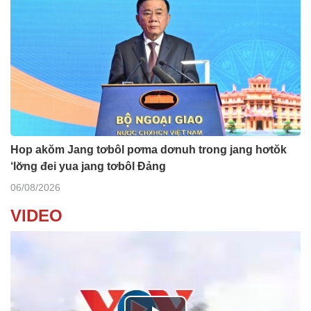
Hop akŏm Jang tơbôl pơma dơnuh trong jang hơtŏk
‘lơ̆ng đei yua jang tơbôl Đảng
06/08/2026
VIDEO