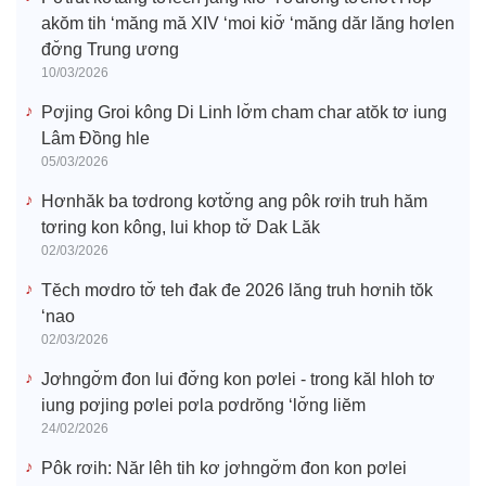
akŏm tih ‘măng mă XIV ‘moi kiơ̆ ‘măng dăr lăng hơlen
đơ̆ng Trung ương
10/03/2026
Pơjing Groi kông Di Linh lơ̆m cham char atŏk tơ iung
Lâm Đồng hle
05/03/2026
Hơnhăk ba tơdrong kơtơ̆ng ang pôk rơih truh hăm
tơring kon kông, lui khop tơ̆ Dak Lăk
02/03/2026
Tĕch mơdro tơ̆ teh đak đe 2026 lăng truh hơnih tŏk
‘nao
02/03/2026
Jơhngơ̆m đon lui đơ̆ng kon pơlei - trong kăl hloh tơ
iung pơjing pơlei pơla pơdrŏng ‘lơ̆ng liĕm
24/02/2026
Pôk rơih: Năr lêh tih kơ jơhngơ̆m đon kon pơlei