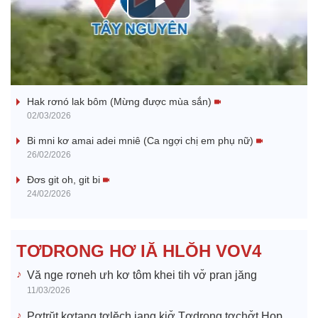
P
l
Nhớ bạn
a
Hak rơnó lak bôm (Mừng được mùa sắn)
y
02/03/2026
V
Bi mni kơ amai adei mniê (Ca ngợi chị em phụ nữ)
26/02/2026
i
Đơs git oh, git bi
24/02/2026
d
e
TƠDRONG HƠ IĂ HLŎH VOV4
o
Vă nge rơneh ưh kơ tôm khei tih vơ̆ pran jăng
11/03/2026
Pơtrŭt kơtang tơlĕch jang kiơ̆ Tơdrong tơchơ̆t Hop