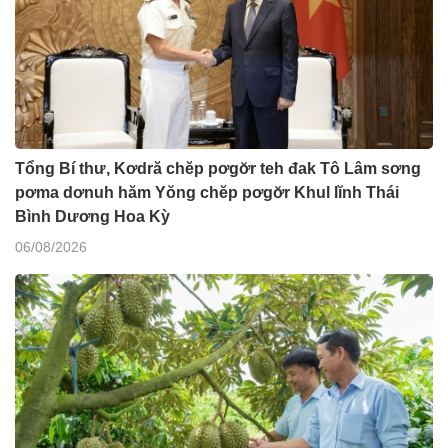
Tổng Bí thư, Kơdră chĕp pơgơ̆r teh đak Tô Lâm sơng
pơma dơnuh hăm Yŏng chĕp pơgơ̆r Khul lĭnh Thái
Bình Dương Hoa Kỳ
06/08/2026