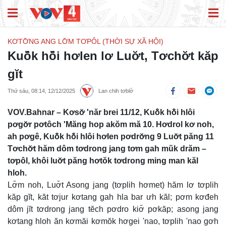
KƠTƠ̆NG ANG LƠ̆M TƠPÔL (THỜI SỰ XÃ HỘI)
Kuô̆k hô̆i hơlen lơ Luơ̆t, Tơchơ̆t kăp
gĭt
Thứ sáu, 08:14, 12/12/2025
Lan chih tơblơ̆
VOV.Bahnar – Kơsơ̆ 'năr brei 11/12, Kuô̆k hô̆i hlôi
pơgơ̆r pơtôch 'Măng hop akŏm mă 10. Hơdrol kơ noh,
ah pơgê, Kuô̆k hô̆i hlôi hơlen pơdrơ̆ng 9 Luơ̆t păng 11
Tơchơ̆t hăm dôm tơdrong jang tơm gah mŭk drăm –
tơpôl, khôi luơ̆t păng hơtŏk tơdrong ming man kăl
hloh.
Lơ̆m noh, Luơ̆t Asong jang (tơplih hơmet) hăm lơ tơplih
kăp gĭt, kăt tơjur kơtang gah hla bar ưh kăl; pơm kơđeh
dôm jĭt tơdrong jang tĕch pơdro kiơ̆ pơkăp; asong jang
kơtang hloh ăn kơmăi kơmŏk hơgei 'nao, tơplih 'nao gơh