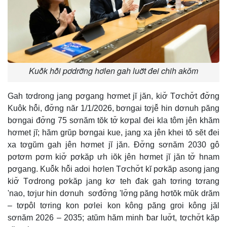
Kuô̆k hô̆i pơdrơ̆ng hơlen gah luơ̆t đei chih akŏm
Gah tơdrong jang pơgang hơmet jĭ jăn, kiơ̆ Tơchơ̆t đơ̆ng
Kuôk hô̆i, đơ̆ng năr 1/1/2026, bơngai tơjê̆ hin dơnuh păng
bơngai đơ̆ng 75 sơnăm tŏk tơ̆ kơpal đei kla tôm jên khăm
hơmet jĭ; hăm grŭp bơngai kue, jang xa jên khei tŏ sĕt đei
xa tơgŭm gah jên hơmet jĭ jăn. Đơ̆ng sơnăm 2030 gô
pơtơm pơm kiơ̆ pơkăp ưh iŏk jên hơmet jĭ jăn tơ̆ hnam
pơgang. Kuô̆k hô̆i adoi hơlen Tơchơ̆t kĭ pơkăp asong jang
kiơ̆ Tơdrong pơkăp jang kơ teh đak gah tơring tơrang
'nao, tơjur hin dơnuh sơđơ̆ng 'lơ̆ng păng hơtŏk mŭk drăm
– tơpôl tơring kon pơlei kon kông păng groi kông jăl
sơnăm 2026 – 2035; atŭm hăm minh ƀar luơ̆t, tơchơ̆t kăp