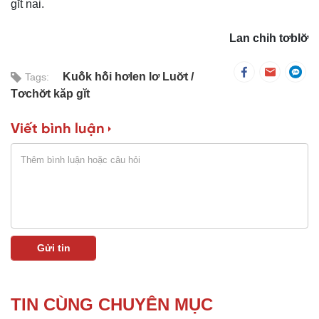
gĭt nai.
Lan chih tơblơ̆
Kuô̆k hô̆i hơlen lơ Luơ̆t
Tags:
Tơchơ̆t kăp gĭt
Viết bình luận
TIN CÙNG CHUYÊN MỤC