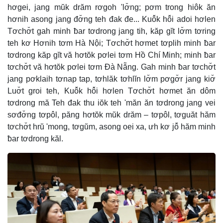
hơgei, jang mŭk drăm rơgoh 'lơ̆ng; pơm trong hiôk ăn
hơnih asong jang đơ̆ng teh đak đe... Kuô̆k hô̆i adoi hơlen
Tơchơ̆t gah minh ƀar tơdrong jang tih, kăp gĭt lơ̆m tơring
teh kơ Hơnih tơm Hà Nội; Tơchơ̆t hơmet tơplih minh ƀar
tơdrong kăp gĭt vă hơtŏk pơlei tơm Hồ Chí Minh; minh ƀar
tơchơ̆t vă hơtŏk pơlei tơm Đà Nẵng. Gah minh ƀar tơchơ̆t
jang pơklaih tơnap tap, tơhlăk tơhlĭn lơ̆m pơgơ̆r jang kiơ̆
Luơ̆t groi teh, Kuô̆k hô̆i hơlen Tơchơ̆t hơmet ăn dôm
tơdrong mă Teh đak thu iŏk teh 'măn ăn tơdrong jang vei
sơđơ̆ng tơpôl, păng hơtŏk mŭk drăm – tơpôl, tơguăt hăm
tơchơ̆t hrŭ 'mong, tơgŭm, asong oei xa, ưh kơ jô̆ hăm minh
ƀar tơdrong kăl.