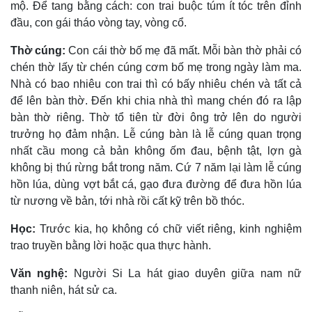
mộ. Ðể tang bằng cách: con trai buộc túm ít tóc trên đỉnh
đầu, con gái tháo vòng tay, vòng cổ.
Thờ cúng:
Con cái thờ bố mẹ đã mất. Mỗi bàn thờ phải có
chén thờ lấy từ chén cúng cơm bố mẹ trong ngày làm ma.
Nhà có bao nhiêu con trai thì có bấy nhiêu chén và tất cả
để lên bàn thờ. Ðến khi chia nhà thì mang chén đó ra lập
bàn thờ riêng. Thờ tổ tiên từ đời ông trở lên do người
trưởng họ đảm nhận. Lễ cúng bàn là lễ cúng quan trọng
nhất cầu mong cả bản không ốm đau, bệnh tật, lợn gà
không bị thú rừng bắt trong năm. Cứ 7 năm lại làm lễ cúng
hồn lúa, dùng vợt bắt cá, gạo đưa đường để đưa hồn lúa
từ nương về bản, tới nhà rồi cất kỹ trên bồ thóc.
Học:
Trước kia, họ không có chữ viết riêng, kinh nghiệm
trao truyền bằng lời hoặc qua thực hành.
Văn nghệ:
Người Si La hát giao duyên giữa nam nữ
thanh niên, hát sử ca.