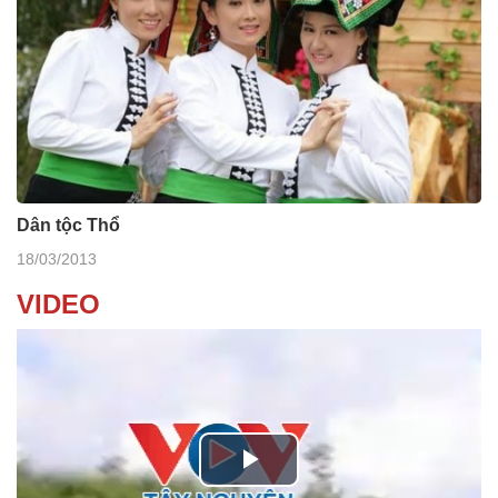
Dân tộc Thổ
18/03/2013
VIDEO
P