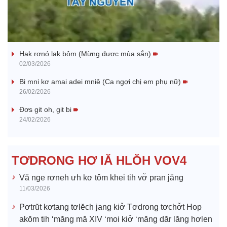
l
Nhớ bạn
a
Hak rơnó lak bôm (Mừng được mùa sắn)
y
02/03/2026
V
Bi mni kơ amai adei mniê (Ca ngợi chị em phụ nữ)
26/02/2026
i
Đơs git oh, git bi
24/02/2026
d
e
TƠDRONG HƠ IĂ HLŎH VOV4
o
Vă nge rơneh ưh kơ tôm khei tih vơ̆ pran jăng
11/03/2026
Pơtrŭt kơtang tơlĕch jang kiơ̆ Tơdrong tơchơ̆t Hop
akŏm tih ‘măng mă XIV ‘moi kiơ̆ ‘măng dăr lăng hơlen