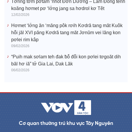
Tơring tơm pơtăm ‘nhot Đơn Dương – Lâm Đồng tĕnh
koăng hơmet pơ ‘lơ̆ng jang sa hơdrol kơ Têt
12/02/2026
Hơmet ‘lơ̆ng ăn ‘măng pôk rơih Kơdră tang măt Kuôk
hô̆i jăl XVI păng Kơdră tang măt Jơnŭm vei lăng kon
pơlei rim kâp
09/02/2026
“Puih mak sơlam teh đak ƀô̆ đô̆i kon pơlei tơgoăt dih
băl hơ iă” tơ̆ Gia Lai, Dak Lăk
06/02/2026
Cơ quan thường trú khu vực Tây Nguyên