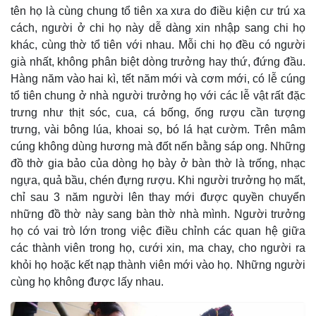
tên họ là cùng chung tổ tiên xa xưa do điều kiện cư trú xa
cách, người ở chi họ này dễ dàng xin nhập sang chi họ
khác, cùng thờ tổ tiên với nhau. Mỗi chi họ đều có người
già nhất, không phân biệt dòng trưởng hay thứ, đứng đầu.
Hàng năm vào hai kì, tết năm mới và cơm mới, có lễ cúng
tổ tiên chung ở nhà người trưởng họ với các lễ vật rất đặc
trưng như thịt sóc, cua, cá bống, ống rượu cần tượng
trưng, vài bông lúa, khoai sọ, bó lá hạt cườm. Trên mâm
cúng không dùng hương mà đốt nến bằng sáp ong. Những
đồ thờ gia bảo của dòng họ bày ở bàn thờ là trống, nhạc
ngựa, quả bầu, chén đựng rượu. Khi người trưởng họ mất,
chỉ sau 3 năm người lên thay mới được quyền chuyển
những đồ thờ này sang bàn thờ nhà mình. Người trưởng
họ có vai trò lớn trong việc điều chỉnh các quan hệ giữa
các thành viên trong họ, cưới xin, ma chay, cho người ra
khỏi họ hoặc kết nạp thành viên mới vào họ. Những người
cùng họ không được lấy nhau.