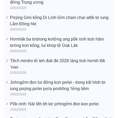
đơ̆ng Trung ương
10/03/2026
Pơjing Groi kông Di Linh lơ̆m cham char atŏk tơ iung
Lâm Đồng hle
05/03/2026
Hơnhăk ba tơdrong kơtơ̆ng ang pôk rơih truh hăm
tơring kon kông, lui khop tơ̆ Dak Lăk
02/03/2026
Tĕch mơdro tơ̆ teh đak đe 2026 lăng truh hơnih tŏk
‘nao
02/03/2026
Jơhngơ̆m đon lui đơ̆ng kon pơlei - trong kăl hloh tơ
iung pơjing pơlei pơla pơdrŏng ‘lơ̆ng liĕm
24/02/2026
Pôk rơih: Năr lêh tih kơ jơhngơ̆m đon kon pơlei
23/02/2026