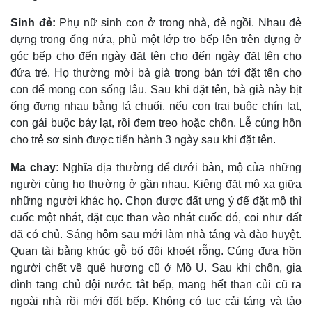
Sinh đẻ:
Phụ nữ sinh con ở trong nhà, đẻ ngồi. Nhau đẻ
đựng trong ống nứa, phủ một lớp tro bếp lên trên dựng ở
góc bếp cho đến ngày đặt tên cho đến ngày đặt tên cho
đứa trẻ. Họ thường mời bà già trong bản tới đặt tên cho
con để mong con sống lâu. Sau khi đặt tên, bà già này bịt
ống đựng nhau bằng lá chuối, nếu con trai buộc chín lạt,
con gái buộc bảy lạt, rồi đem treo hoặc chôn. Lễ cúng hồn
cho trẻ sơ sinh được tiến hành 3 ngày sau khi đặt tên.
Ma chay:
Nghĩa địa thường để dưới bản, mộ của những
người cùng họ thường ở gần nhau. Kiêng đặt mộ xa giữa
những người khác họ. Chọn được đất ưng ý để đặt mộ thì
cuốc một nhát, đặt cục than vào nhát cuốc đó, coi như đất
đã có chủ. Sáng hôm sau mới làm nhà táng và đào huyệt.
Quan tài bằng khúc gỗ bổ đôi khoét rỗng. Cúng đưa hồn
người chết về quê hương cũ ở Mồ U. Sau khi chôn, gia
đình tang chủ dội nước tắt bếp, mang hết than củi cũ ra
ngoài nhà rồi mới đốt bếp. Không có tục cải táng và tảo