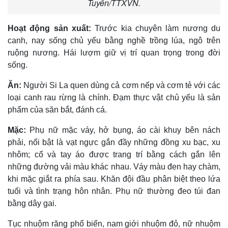
Tuyên/TTXVN.
Hoạt động sản xuất:
Trước kia chuyên làm nương du
canh, nay sống chủ yếu bằng nghề trồng lúa, ngô trên
ruộng nương. Hái lượm giữ vị trí quan trọng trong đời
sống.
Ăn:
Người Si La quen dùng cả cơm nếp và cơm tẻ với các
loại canh rau rừng là chính. Ðạm thực vật chủ yếu là sản
phẩm của săn bắt, đánh cá.
Mặc:
Phụ nữ mặc váy, hở bụng, áo cài khuy bên nách
phải, nổi bật là vạt ngực gắn đầy những đồng xu bạc, xu
nhôm; cổ và tay áo được trang trí bằng cách gắn lên
những đường vải màu khác nhau. Váy màu đen hay chàm,
khi mặc giắt ra phía sau. Khăn đội đầu phân biệt theo lứa
tuổi và tình trạng hôn nhân. Phụ nữ thường đeo túi đan
bằng dây gai.
Tục nhuộm răng phổ biến, nam giới nhuộm đỏ, nữ nhuộm