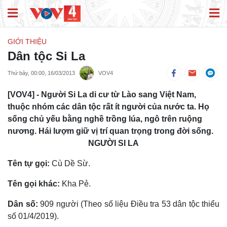
GIỚI THIỆU
Dân tộc Si La
Thứ bảy, 00:00, 16/03/2013
VOV4
[VOV4] - Người Si La di cư từ Lào sang Việt Nam,
thuộc nhóm các dân tộc rất ít người của nước ta. Họ
sống chủ yếu bằng nghề trồng lúa, ngô trên ruộng
nương. Hái lượm giữ vị trí quan trọng trong đời sống.
NGƯỜI SI LA
Tên tự gọi:
Cù Dề Sừ.
Tên gọi khác:
Kha Pẻ.
Dân số:
909 người (Theo số liệu Điều tra 53 dân tộc thiểu
số 01/4/2019).