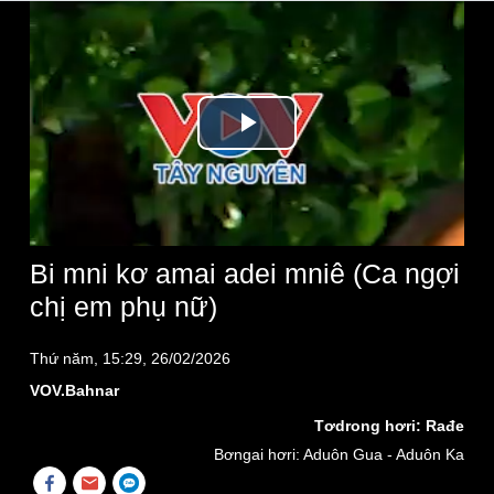
Play
Video
Bi mni kơ amai adei mniê (Ca ngợi
chị em phụ nữ)
Thứ năm, 15:29, 26/02/2026
VOV.Bahnar
Tơdrong hơri: Rađe
Bơngai hơri: Aduôn Gua - Aduôn Ka