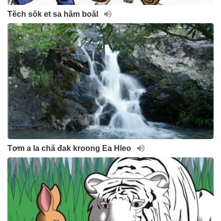
Tĕch sŏk et sa hăm boăl
Tơm a la chă đak kroong Ea Hleo