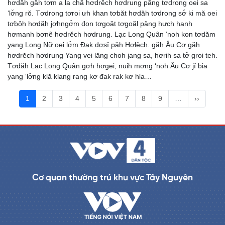
hơdăh găh tơm a la chă hơdrĕch hơdrung păng tơdrong oei sa
‘lơ̆ng rŏ. Tơdrong tơroi ưh khan tơbăt hơdăh tơdrong sơ̆ ki mă oei
tơƀôh hơdăh jơhngơ̆m đon tơgoăt tơgoăl păng hưch hanh
hơmanh bơnê hơdrĕch hơdrung. Lạc Long Quân ‘noh kon tơdăm
yang Long Nữ oei lơ̆m Đak dơsĭ păh Hơlĕch. găh Âu Cơ găh
hơdrĕch hơdrung Yang vei lăng choh jang sa, hơrih sa tơ̆ groi teh.
Tơdăh Lạc Long Quân gơh hơgei, nuih mơng ‘noh Âu Cơ jĭ bia
yang ‘lơ̆ng klă klang rang kơ đak rak kơ hla…
1
2
3
4
5
6
7
8
9
…
››
Cơ quan thường trú khu vực Tây Nguyên