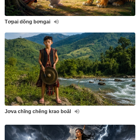
Tơpai dŏng bơngai
Jơva chĭng chêng krao boăl