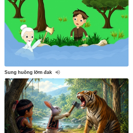
Sung huŏng lơ̆m đak