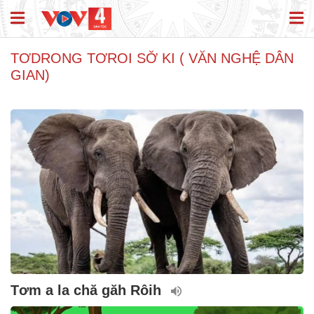
TƠDRONG TƠROI SƠ̆ KI ( VĂN NGHỆ DÂN
GIAN)
Tơm a la chă găh Rôih