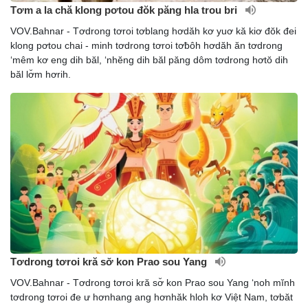
Tơm a la chă klong pơtou đŏk păng hla trou bri
VOV.Bahnar - Tơdrong tơroi tơblang hơdăh kơ yuơ kă kiơ đŏk đei
klong pơtou chai - minh tơdrong tơroi tơƀôh hơdăh ăn tơdrong
‘mêm kơ eng dih băl, ‘nhĕng dih băl păng dôm tơdrong hơtŏ dih
băl lơ̆m hơrih.
Tơdrong tơroi kră sơ̆ kon Prao sou Yang
VOV.Bahnar - Tơdrong tơroi kră sơ̆ kon Prao sou Yang ‘noh mĭnh
tơdrong tơroi đe ư hơnhang ang hơnhăk hloh kơ Việt Nam, tơbăt