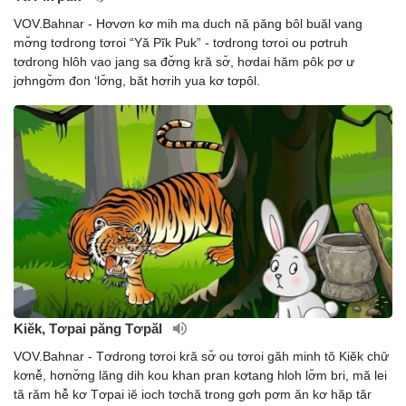
VOV.Bahnar - Hơvơn kơ mih ma duch nă păng bôl buăl vang
mơ̆ng tơdrong tơroi “Yă Pĭk Puk” - tơdrong tơroi ou pơtruh
tơdrong hlôh vao jang sa đơ̆ng kră sơ̆, hơdai hăm pôk pơ ư
jơhngơ̆m đon ‘lơ̆ng, băt hơrih yua kơ tơpôl.
Kiĕk, Tơpai păng Tơpăl
VOV.Bahnar - Tơdrong tơroi kră sơ̆ ou tơroi găh minh tŏ Kiĕk chư̆
kơnê̆, hơnơ̆ng lăng dih kou khan pran kơtang hloh lơ̆m bri, mă lei
tă răm hê̆ kơ Tơpai iĕ ioch tơchă trong gơh pơm ăn kơ hăp tăr