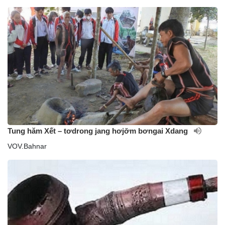
Tung hăm Xết – tơdrong jang hơjơ̆m bơngai Xdang
VOV.Bahnar