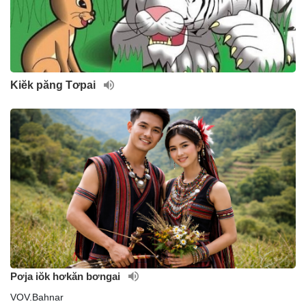
Kiĕk păng Tơpai
Pơja iŏk hơkăn bơngai
VOV.Bahnar