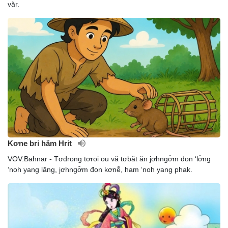
văr.
Kơne bri hăm Hrit
VOV.Bahnar - Tơdrong tơroi ou vă tơbăt ăn jơhngơ̆m đon ‘lơ̆ng
‘noh yang lăng, jơhngơ̆m đon kơnê̆, ham ‘noh yang phak.