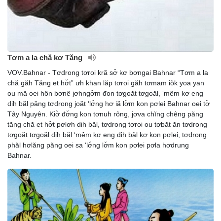
Tơm a la chă kơ Tăng
VOV.Bahnar - Tơdrong tơroi kră sơ̆ kơ bơngai Bahnar “Tơm a la
chă găh Tăng et hơ̆t” ưh khan lăp tơroi găh tơmam iŏk yoa yan
ou mă oei hôn bơnê jơhngơ̆m đon tơgoăt tơgoăl, ‘mêm kơ eng
dih băl păng tơdrong joăt ‘lơ̆ng hơ iă lơ̆m kon pơlei Bahnar oei tơ̆
Tây Nguyên. Kiơ̆ đơ̆ng kon tơnuh rông, jơva chĭng chêng păng
tăng chă et hơ̆t pơlơh dih băl, tơdrong tơroi ou tơbăt ăn tơdrong
tơgoăt tơgoăl dih băl ‘mêm kơ eng dih băl kơ kon pơlei, tơdrong
phăl hơlăng păng oei sa ‘lơ̆ng lơ̆m kon pơlei pơla hơdrung
Bahnar.