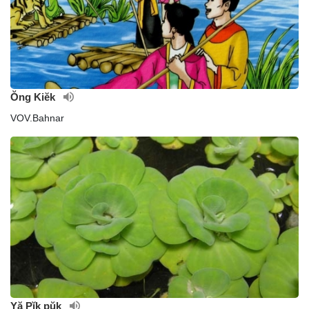
Ŏng Kiĕk
VOV.Bahnar
Yă Pĭk pŭk