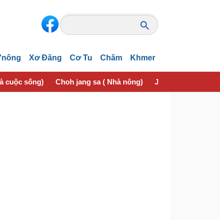
'nông
Xơ Đăng
Cơ Tu
Chăm
Khmer
và cuộc sống)
Choh jang sa ( Nhà nông)
Jơhngơ̆m pran (Sứ