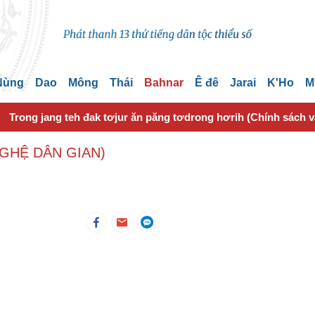
 Nùng
Dao
Mông
Thái
Bahnar
Ê đê
Jarai
K'Ho
M
Trong jang teh đak tơjur ăn păng tơdrong hơrih (Chính sách 
NGHỆ DÂN GIAN)