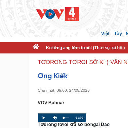
Việt
Tày -
Kơtơ̆ng ang lơ̆m tơpôl (Thời sự xã hội)
TƠDRONG TƠROI SƠ̆ KI ( VĂN 
Ŏng Kiĕk
Chủ nhật, 06:00, 24/05/2026
VOV.Bahnar
R
-11:05
L
P
P
M
o
r
l
u
Tơdrong tơroi kră sơ̆ bơngai Dao
a
o
a
t
e
d
g
y
e