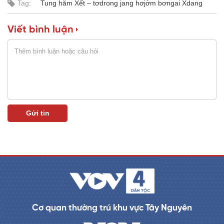
Tag:
Tung hăm Xết – tơdrong jang hơjơ̆m bơngai Xdang
a
0
%
i
Viết bình luận
n
i
n
g
T
i
m
e
Cơ quan thường trú khu vực Tây Nguyên