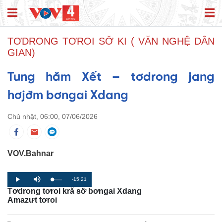
TƠDRONG TƠROI SƠ̆ KI ( VĂN NGHỆ DÂN
GIAN)
Tung hăm Xết – tơdrong jang
hơjơ̆m bơngai Xdang
Chủ nhật, 06:00, 07/06/2026
VOV.Bahnar
R
-15:21
L
P
P
M
o
r
l
u
Tơdrong tơroi kră sơ̆ bơngai Xdang
a
o
a
t
e
d
g
y
e
Amazưt tơroi
e
r
d
e
m
:
s
0
s
%
: