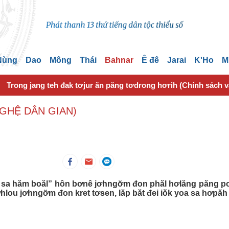
 Nùng
Dao
Mông
Thái
Bahnar
Ê đê
Jarai
K'Ho
M
Trong jang teh đak tơjur ăn păng tơdrong hơrih (Chính sách 
NGHỆ DÂN GIAN)
 sa hăm boăl” hôn bơnê jơhngơ̆m đon phăl hơlăng păng pơ
ơhlou jơhngơ̆m đon kret tơsen, lăp băt đei iŏk yoa sa hơpăh