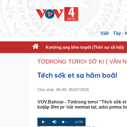
Việt
Tày -
Kơtơ̆ng ang lơ̆m tơpôl (Thời sự xã hội)
TƠDRONG TƠROI SƠ̆ KI ( VĂN 
Tĕch sŏk et sa hăm boăl
Chủ nhật, 06:00, 05/07/2026
VOV.Bahnar - Tơdrong tơroi “Tĕch sŏk et
kơjăp lơ̆m jơ ‘năr mơmat tat, adoi pơma t
R
-12:50
L
P
P
M
o
r
l
u