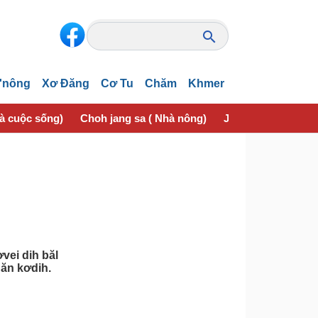
'nông
Xơ Đăng
Cơ Tu
Chăm
Khmer
và cuộc sống)
Choh jang sa ( Nhà nông)
Jơhngơ̆m pran (Sứ
vei dih băl
 ăn kơdih.