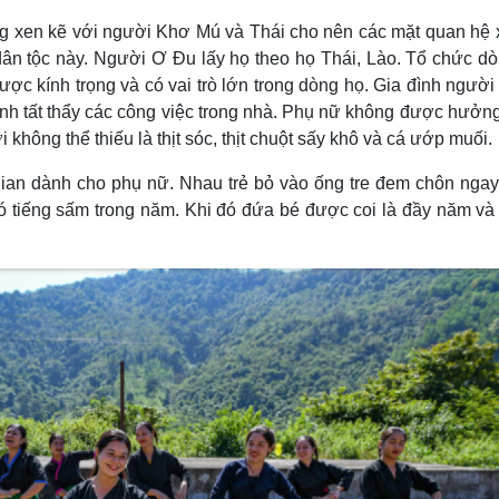
ng xen kẽ với người Khơ Mú và Thái cho nên các mặt quan hệ 
ân tộc này. Người Ơ Ðu lấy họ theo họ Thái, Lào. Tổ chức d
được kính trọng và có vai trò lớn trong dòng họ. Gia đình ngườ
ịnh tất thẩy các công việc trong nhà. Phụ nữ không được hưởn
i không thể thiếu là thịt sóc, thịt chuột sấy khô và cá ướp muối.
gian dành cho phụ nữ. Nhau trẻ bỏ vào ống tre đem chôn nga
ó tiếng sấm trong năm. Khi đó đứa bé được coi là đầy năm v