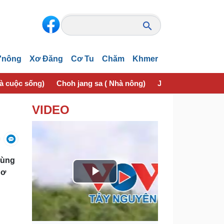
'nông
Xơ Đăng
Cơ Tu
Chăm
Khmer
và cuộc sống)
Choh jang sa ( Nhà nông)
Jơhngơ̆m pran (Sứ
VIDEO
 vùng
hơ
P
l