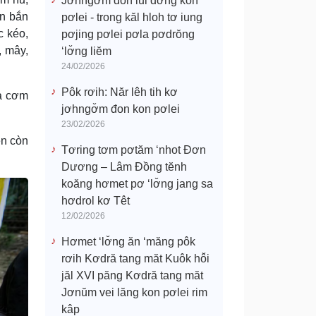
Jơhngơ̆m đon lui đơ̆ng kon
ăn bắn
pơlei - trong kăl hloh tơ iung
c kéo,
pơjing pơlei pơla pơdrŏng
, mây,
‘lơ̆ng liĕm
24/02/2026
Pôk rơih: Năr lêh tih kơ
cả cơm
jơhngơ̆m đon kon pơlei
23/02/2026
ền còn
Tơring tơm pơtăm ‘nhot Đơn
Dương – Lâm Đồng tĕnh
koăng hơmet pơ ‘lơ̆ng jang sa
hơdrol kơ Têt
12/02/2026
Hơmet ‘lơ̆ng ăn ‘măng pôk
rơih Kơdră tang măt Kuôk hô̆i
jăl XVI păng Kơdră tang măt
Jơnŭm vei lăng kon pơlei rim
kâp