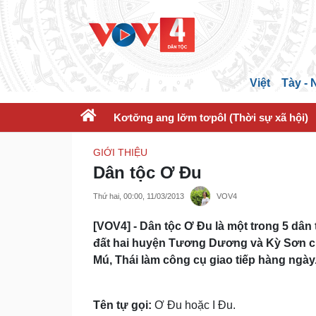
Việt
Tày -
Kơtơ̆ng ang lơ̆m tơpôl (Thời sự xã hội)
GIỚI THIỆU
Dân tộc Ơ Đu
Thứ hai, 00:00, 11/03/2013
VOV4
[VOV4] - Dân tộc Ơ Đu là một trong 5 dân t
đất hai huyện Tương Dương và Kỳ Sơn cũ
Mú, Thái làm công cụ giao tiếp hàng ngày
Tên tự gọi:
Ơ Ðu hoặc I Ðu.