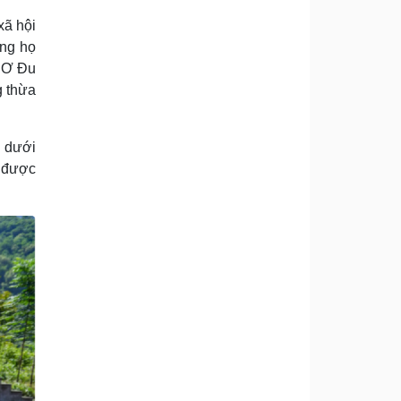
xã hội
òng họ
i Ơ Ðu
g thừa
y dưới
à được