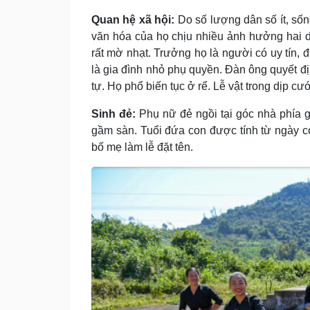
Quan hệ xã hội:
Do số lượng dân số ít, số
văn hóa của họ chịu nhiều ảnh hưởng hai d
rất mờ nhạt. Trưởng họ là người có uy tín, 
là gia đình nhỏ phụ quyền. Ðàn ông quyết đ
tự. Họ phổ biến tục ở rể. Lễ vật trong dịp cướ
Sinh đẻ:
Phụ nữ đẻ ngồi tại góc nhà phía 
gầm sàn. Tuổi đứa con được tính từ ngày c
bố mẹ làm lễ đặt tên.