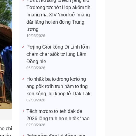
Pơtrŭt kơtang tơlĕch jang kiơ̆
Tơdrong tơchơ̆t Hop akŏm tih
‘măng mă XIV ‘moi kiơ̆ ‘măng
dăr lăng hơlen đơ̆ng Trung
ương
10/03/2026
Pơjing Groi kông Di Linh lơ̆m
cham char atŏk tơ iung Lâm
Đồng hle
05/03/2026
Hơnhăk ba tơdrong kơtơ̆ng
ang pôk rơih truh hăm tơring
kon kông, lui khop tơ̆ Dak Lăk
02/03/2026
Tĕch mơdro tơ̆ teh đak đe
2026 lăng truh hơnih tŏk ‘nao
02/03/2026
họ chỉ
m rìu,