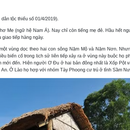
 dân tộc thiểu số 01/4/2019).
ơ Me (ngữ hệ Nam Á). Nay chỉ còn tiếng mẹ đẻ. Hầu hết ng
 giao tiếp hàng ngày.
 một vùng dọc theo hai con sông Nặm Mộ và Nặm Nơn. Nhưn
u biến cố trong lịch sử liên tiếp xảy ra ở vùng này buộc họ ph
ân mới đến. Hiện người Ơ Ðu ở hai bản đông nhất là Xốp Pột 
An. Ở Lào họ hợp với nhóm Tày Phoọng cư trú ở tỉnh Sầm Nư