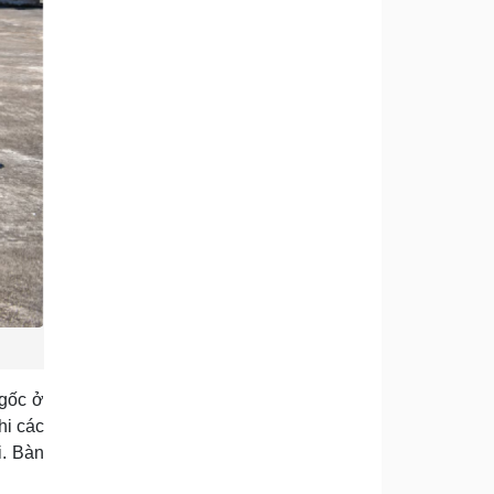
 gốc ở
hi các
i. Bàn