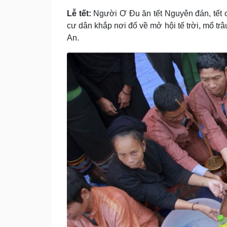
Lễ tết:
Người Ơ Ðu ăn tết Nguyên đán, tết c
cư dân khắp nơi đổ về mở hội tế trời, mổ t
An.