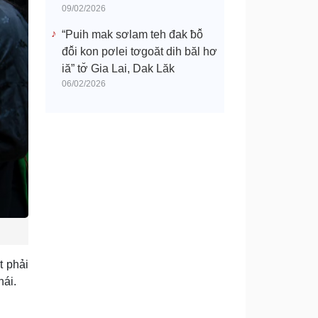
09/02/2026
“Puih mak sơlam teh đak ƀô̆
đô̆i kon pơlei tơgoăt dih băl hơ
iă” tơ̆ Gia Lai, Dak Lăk
06/02/2026
t phải
hái.