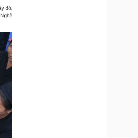
ày đó,
, Nghệ