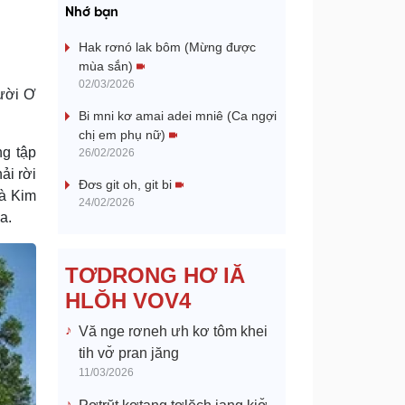
a
Nhớ bạn
y
Hak rơnó lak bôm (Mừng được
mùa sắn)
V
02/03/2026
ười Ơ
Bi mni kơ amai adei mniê (Ca ngợi
i
chị em phụ nữ)
g tập
26/02/2026
d
ải rời
Đơs git oh, git bi
và Kim
e
24/02/2026
a.
o
TƠDRONG HƠ IĂ
HLŎH VOV4
Vă nge rơneh ưh kơ tôm khei
tih vơ̆ pran jăng
11/03/2026