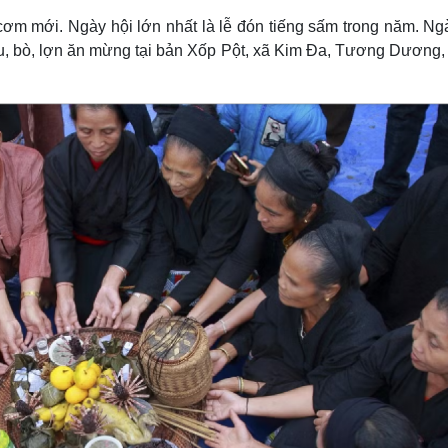
ơm mới. Ngày hội lớn nhất là lễ đón tiếng sấm trong năm. Ng
râu, bò, lợn ăn mừng tại bản Xốp Pột, xã Kim Ða, Tương Dương