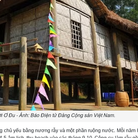
ời Ơ Đu - Ảnh: Báo Điện tử Đảng Cộng sản Việt Nam.
g chủ yếu bằng nương rẫy và một phần ruộng nước. Mỗi năm 
 4-5 âm lịch, thu hoạch vào các tháng 9-10. Công cụ làm rẫy gồ