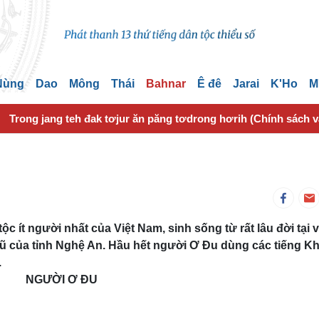
 Nùng
Dao
Mông
Thái
Bahnar
Ê đê
Jarai
K'Ho
M
Trong jang teh đak tơjur ăn păng tơdrong hơrih (Chính sách 
ộc ít người nhất của Việt Nam, sinh sống từ rất lâu đời tại
 của tỉnh Nghệ An. Hầu hết người Ơ Ðu dùng các tiếng K
.
NGƯỜI Ơ ĐU