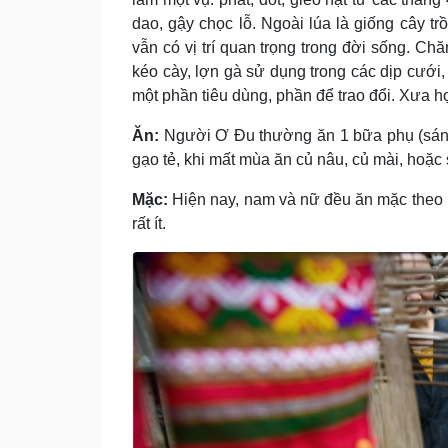
dao, gậy chọc lỗ. Ngoài lúa là giống cây trồ
vẫn có vị trí quan trọng trong đời sống. Chă
kéo cày, lợn gà sử dụng trong các dịp cưới,
một phần tiêu dùng, phần để trao đổi. Xưa họ 
Ăn:
Người Ơ Ðu thường ăn 1 bữa phụ (sáng)
gạo tẻ, khi mất mùa ăn củ nâu, củ mài, hoặc 
Mặc:
Hiện nay, nam và nữ đều ăn mặc theo k
rất ít.