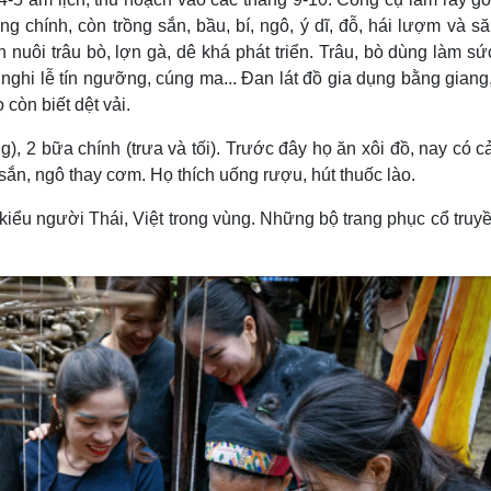
ng chính, còn trồng sắn, bầu, bí, ngô, ý dĩ, đỗ, hái lượm và s
n nuôi trâu bò, lợn gà, dê khá phát triển. Trâu, bò dùng làm sứ
 nghi lễ tín ngưỡng, cúng ma... Ðan lát đồ gia dụng bằng giang
còn biết dệt vải.
, 2 bữa chính (trưa và tối). Trước đây họ ăn xôi đồ, nay có 
sắn, ngô thay cơm. Họ thích uống rượu, hút thuốc lào.
iểu người Thái, Việt trong vùng. Những bộ trang phục cổ truy