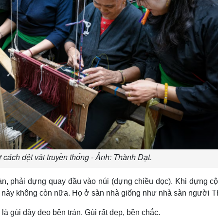
cách dệt vải truyền thống - Ảnh: Thành Đạt.
àn, phải dựng quay đầu vào núi (dựng chiều dọc). Khi dựng cộ
hà này không còn nữa. Họ ở sàn nhà giống như nhà sàn người T
à gùi dây đeo bên trán. Gùi rất đẹp, bền chắc.