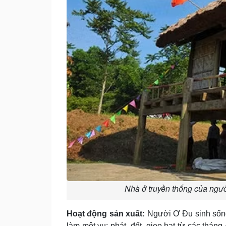
Nhà ở truyền thống của ngư
Hoạt động sản xuất:
Người Ơ Ðu sinh sốn
làm một vụ: phát, đốt, gieo hạt từ các tháng