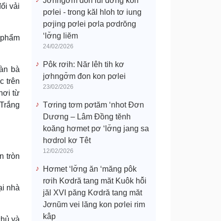
Jơhngơ̆m đon lui đơ̆ng kon
ổi vải
pơlei - trong kăl hloh tơ iung
pơjing pơlei pơla pơdrŏng
‘lơ̆ng liĕm
 phẩm
24/02/2026
Pôk rơih: Năr lêh tih kơ
Ðàn bà
jơhngơ̆m đon kon pơlei
c trên
23/02/2026
nơi từ
 Trắng
Tơring tơm pơtăm ‘nhot Đơn
Dương – Lâm Đồng tĕnh
koăng hơmet pơ ‘lơ̆ng jang sa
hơdrol kơ Têt
12/02/2026
n tròn
Hơmet ‘lơ̆ng ăn ‘măng pôk
rơih Kơdră tang măt Kuôk hô̆i
ại nhà
jăl XVI păng Kơdră tang măt
Jơnŭm vei lăng kon pơlei rim
kâp
chủ và