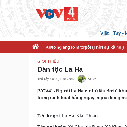
Việt
Tày -
Kơtơ̆ng ang lơ̆m tơpôl (Thời sự xã hội)
GIỚI THIỆU
Dân tộc La Ha
Thứ bảy, 00:00, 16/03/2013
VOV4
[VOV4] - Người La Ha cư trú lâu đời ở k
trong sinh hoạt hằng ngày, ngoài tiếng m
Tên tự gọi:
La Ha, Klá, Phlạo.