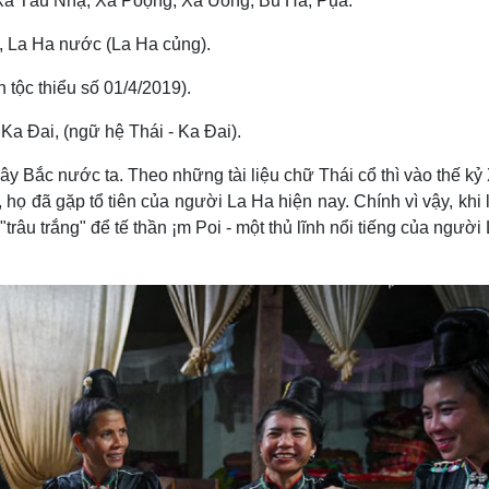
á Táu Nhạ, Xá Poọng, Xá Uống, Bủ Hà, Pụa.
, La Ha nước (La Ha củng).
 tộc thiểu số 01/4/2019).
a Ðai, (ngữ hệ Thái - Ka Ðai).
Bắc nước ta. Theo những tài liệu chữ Thái cổ thì vào thế kỷ X
, họ đã gặp tổ tiên của người La Ha hiện nay. Chính vì vậy, khi 
râu trắng" để tế thần ¡m Poi - một thủ lĩnh nổi tiếng của người