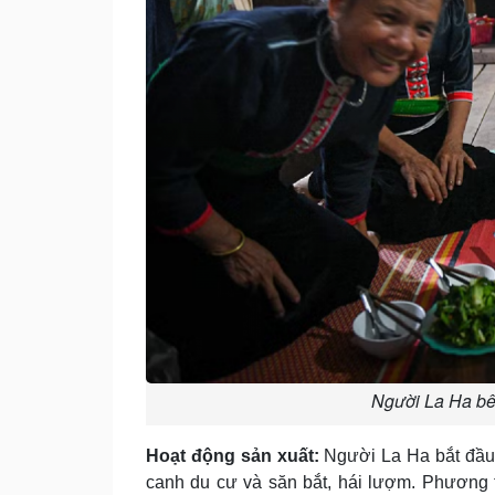
Người La Ha bê
Hoạt động sản xuất:
Người La Ha bắt đầu 
canh du cư và săn bắt, hái lượm. Phương 