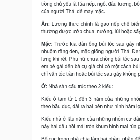
trồng chủ yếu là lúa nếp, ngô, đậu tương, b
của người Thái để may mặc.
Ăn:
Lương thực chính là gạo nếp chế biến
thường được ướp chua, nướng, lùi hoặc sấy
Mặc:
Trước kia đàn ông búi tóc sau gáy n
nhuộm răng đen, mặc giống người Thái Ðen.
lưng khi rét. Phụ nữ chưa chồng búi tóc sau
em bé gái đến bà cụ già chỉ có một cách bú
chỉ vấn tóc trần hoặc búi tóc sau gáy không
Ở:
Nhà sàn cấu trúc theo 2 kiểu:
Kiểu ở tạm từ 1 đến 3 năm của những nhóm
theo bầu dục, dài ra hai bên như hình hàm lợ
Kiểu nhà ở lâu năm của những nhóm cư dân 
này hai đầu hồi mái tròn khum hình mai rùa 
Bố cục trong nhà chia làm hai phần, phần để