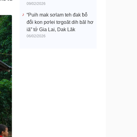
09/02/2026
“Puih mak sơlam teh đak ƀô̆
đô̆i kon pơlei tơgoăt dih băl hơ
iă” tơ̆ Gia Lai, Dak Lăk
06/02/2026