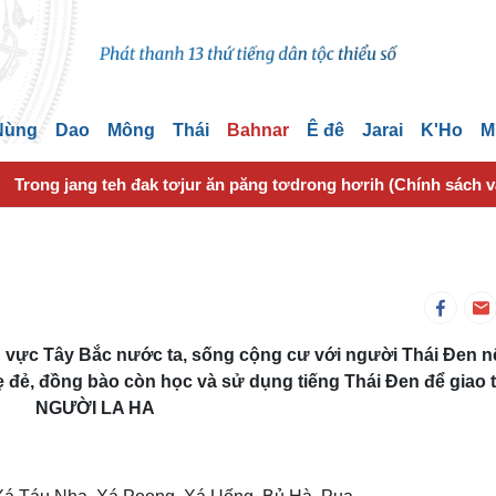
 Nùng
Dao
Mông
Thái
Bahnar
Ê đê
Jarai
K'Ho
M
Trong jang teh đak tơjur ăn păng tơdrong hơrih (Chính sách 
hu vực Tây Bắc nước ta, sống cộng cư với người Thái Đen 
ẹ đẻ, đồng bào còn học và sử dụng tiếng Thái Đen để giao t
NGƯỜI LA HA