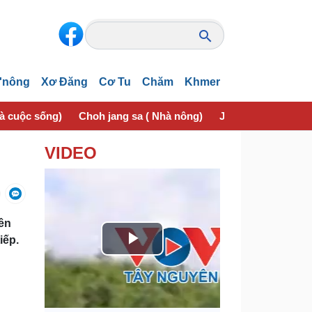
'nông
Xơ Đăng
Cơ Tu
Chăm
Khmer
và cuộc sống)
Choh jang sa ( Nhà nông)
Jơhngơ̆m pran (Sứ
VIDEO
nên
iếp.
P
l