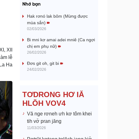
a
Nhớ bạn
y
Hak rơnó lak bôm (Mừng được
mùa sắn)
V
02/03/2026
Bi mni kơ amai adei mniê (Ca ngợi
i
chị em phụ nữ)
I, XII
26/02/2026
d
làm lễ
Đơs git oh, git bi
 La Ha
e
24/02/2026
o
TƠDRONG HƠ IĂ
HLŎH VOV4
Vă nge rơneh ưh kơ tôm khei
tih vơ̆ pran jăng
11/03/2026