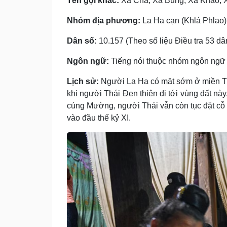
Tên gọi khác:
Xá Cha, Xá Bung, Xá Khao, X
Nhóm địa phương:
La Ha cạn (Khlá Phlao)
Dân số:
10.157 (Theo số liệu Điều tra 53 dân
Ngôn ngữ:
Tiếng nói thuộc nhóm ngôn ngữ K
Lịch sử:
Người La Ha có mặt sớm ở miền Tây 
khi người Thái Ðen thiên di tới vùng đất này
cúng Mường, người Thái vẫn còn tục đặt cỗ "t
vào đầu thế kỷ XI.