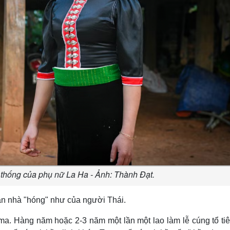
 thống của phụ nữ La Ha - Ảnh: Thành Đạt.
ian nhà "hóng" như của người Thái.
ma. Hàng năm hoặc 2-3 năm một lần một lao làm lễ cúng tổ ti