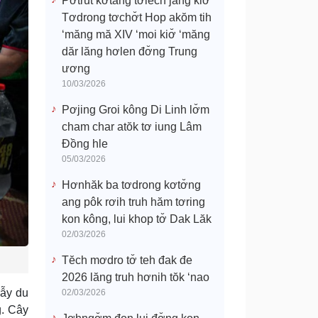
Pơtrŭt kơtang tơlĕch jang kiơ̆
Tơdrong tơchơ̆t Hop akŏm tih
‘măng mă XIV ‘moi kiơ̆ ‘măng
dăr lăng hơlen đơ̆ng Trung
ương
10/03/2026
Pơjing Groi kông Di Linh lơ̆m
cham char atŏk tơ iung Lâm
Đồng hle
05/03/2026
Hơnhăk ba tơdrong kơtơ̆ng
ang pôk rơih truh hăm tơring
kon kông, lui khop tơ̆ Dak Lăk
02/03/2026
Tĕch mơdro tơ̆ teh đak đe
2026 lăng truh hơnih tŏk ‘nao
rẫy du
02/03/2026
g. Cây