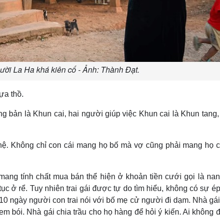
ười La Ha khá kiên cố - Ảnh: Thành Đạt.
ựa thồ.
g bản là Khun cai, hai người giúp việc Khun cai là Khun tang
 hệ. Không chỉ con cái mang họ bố mà vợ cũng phải mang họ 
ng tính chất mua bán thể hiện ở khoản tiền cưới gọi là na
ục ở rể. Tuy nhiên trai gái được tự do tìm hiểu, không có sự é
 10 ngày người con trai nói với bố mẹ cử người đi dạm. Nhà gá
em bói. Nhà gái chia trầu cho họ hàng để hỏi ý kiến. Ai không 