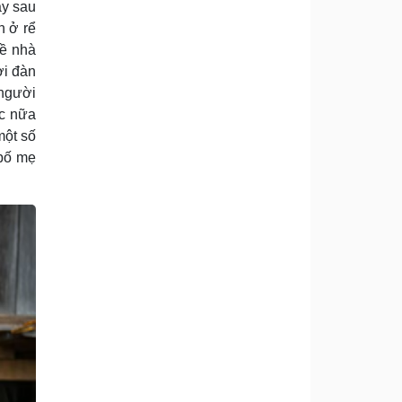
ày sau
n ở rể
về nhà
ời đàn
 người
ớc nữa
một số
 bố mẹ