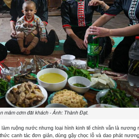
n mâm cơm đãi khách - Ảnh: Thành Đạt.
làm ruộng nước nhưng loại hình kinh tế chính vẫn là nương 
thức canh tác đơn giản, dùng gậy chọc lỗ và dao phát nươn