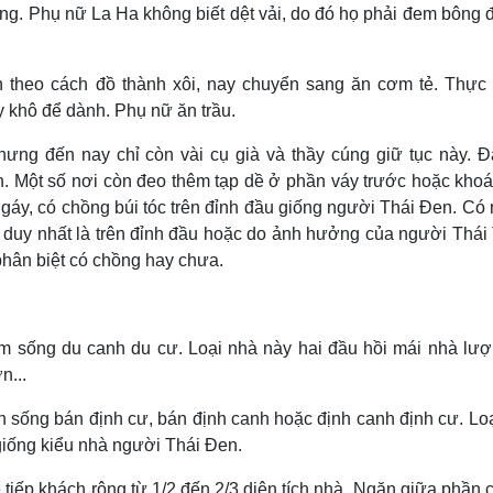
ông. Phụ nữ La Ha không biết dệt vải, do đó họ phải đem bông đ
 theo cách đồ thành xôi, nay chuyển sang ăn cơm tẻ. Thực
 khô để dành. Phụ nữ ăn trầu.
hưng đến nay chỉ còn vài cụ già và thầy cúng giữ tục này. 
 Một số nơi còn đeo thêm tạp dề ở phần váy trước hoặc khoá
 gáy, có chồng búi tóc trên đỉnh đầu giống người Thái Ðen. Có 
i duy nhất là trên đỉnh đầu hoặc do ảnh hưởng của người Thái
 phân biệt có chồng hay chưa.
 sống du canh du cư. Loại nhà này hai đầu hồi mái nhà lượ
n...
sống bán định cư, bán định canh hoặc định canh định cư. Lo
giống kiểu nhà người Thái Ðen.
 tiếp khách rộng từ 1/2 đến 2/3 diện tích nhà. Ngăn giữa phần 