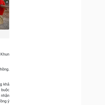
, Khun
chồng.
ng khả
p buộc
i nhận
đồng ý