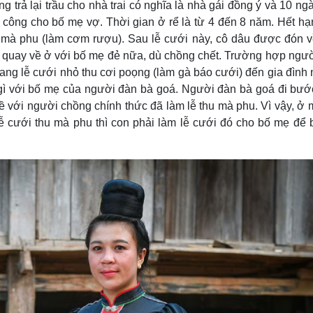
ông trả lại trầu cho nhà trai có nghĩa là nhà gái đồng ý và 10 ng
m công cho bố mẹ vợ. Thời gian ở rể là từ 4 đến 8 năm. Hết hạ
u mà phu (làm cơm rượu). Sau lễ cưới này, cô dâu được đón 
 quay về ở với bố mẹ đẻ nữa, dù chồng chết. Trường hợp ngư
ng lễ cưới nhỏ thu cơi poọng (làm gà báo cưới) đến gia đình
gì với bố mẹ của người đàn bà goá. Người đàn bà goá đi bư
về với người chồng chính thức đã làm lễ thu mà phu. Vì vậy, ở 
ễ cưới thu mà phu thì con phải làm lễ cưới đó cho bố mẹ để