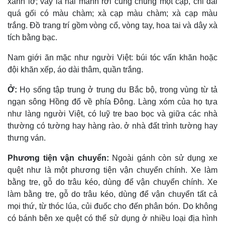
xanh lơ; váy là hai mảnh rời cùng chung một cạp, chỉ dài
quá gối có màu chàm; xà cạp màu chàm; xà cạp màu
trắng. Ðồ trang trí gồm vòng cổ, vòng tay, hoa tai và dây xà
tích bằng bạc.
Nam giới ăn mặc như người Việt: búi tóc vấn khăn hoặc
đội khăn xếp, áo dài thâm, quần trắng.
Ở:
Họ sống tập trung ở trung du Bắc bộ, trong vùng từ tả
ngạn sông Hồng đổ về phía Ðông. Làng xóm của họ tựa
như làng người Việt, có luỹ tre bao bọc và giữa các nhà
thường có tường hay hàng rào. ở nhà đất trình tường hay
thưng ván.
Phương tiện vận chuyển:
Ngoài gánh còn sử dụng xe
quệt như là một phương tiện vận chuyển chính. Xe làm
bằng tre, gỗ do trâu kéo, dùng để vận chuyển chính. Xe
làm bằng tre, gỗ do trâu kéo, dùng để vận chuyển tất cả
mọi thứ, từ thóc lúa, củi đuốc cho đến phân bón. Do không
có bánh bên xe quệt có thể sử dụng ở nhiều loại địa hình