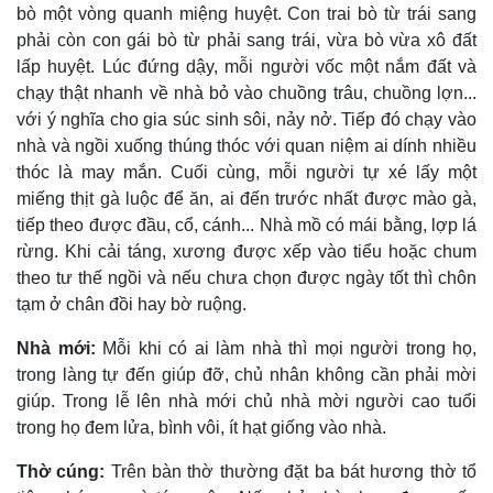
bò một vòng quanh miệng huyệt. Con trai bò từ trái sang
phải còn con gái bò từ phải sang trái, vừa bò vừa xô đất
lấp huyệt. Lúc đứng dậy, mỗi người vốc một nắm đất và
chạy thật nhanh về nhà bỏ vào chuồng trâu, chuồng lợn...
với ý nghĩa cho gia súc sinh sôi, nảy nở. Tiếp đó chạy vào
nhà và ngồi xuống thúng thóc với quan niệm ai dính nhiều
thóc là may mắn. Cuối cùng, mỗi người tự xé lấy một
miếng thịt gà luộc để ăn, ai đến trước nhất được mào gà,
tiếp theo được đầu, cổ, cánh... Nhà mồ có mái bằng, lợp lá
rừng. Khi cải táng, xương được xếp vào tiểu hoặc chum
theo tư thế ngồi và nếu chưa chọn được ngày tốt thì chôn
tạm ở chân đồi hay bờ ruộng.
Nhà mới:
Mỗi khi có ai làm nhà thì mọi người trong họ,
trong làng tự đến giúp đỡ, chủ nhân không cần phải mời
giúp. Trong lễ lên nhà mới chủ nhà mời người cao tuổi
trong họ đem lửa, bình vôi, ít hạt giống vào nhà.
Thờ cúng:
Trên bàn thờ thường đặt ba bát hương thờ tổ