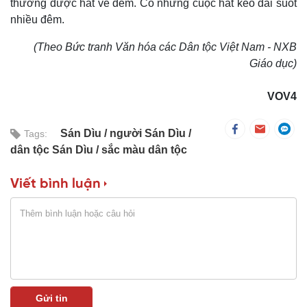
thường được hát về đêm. Có những cuộc hát kéo dài suốt
nhiều đêm.
(Theo Bức tranh Văn hóa các Dân tộc Việt Nam - NXB
Giáo dục)
VOV4
Sán Dìu
người Sán Dìu
Tags:
dân tộc Sán Dìu
sắc màu dân tộc
Viết bình luận