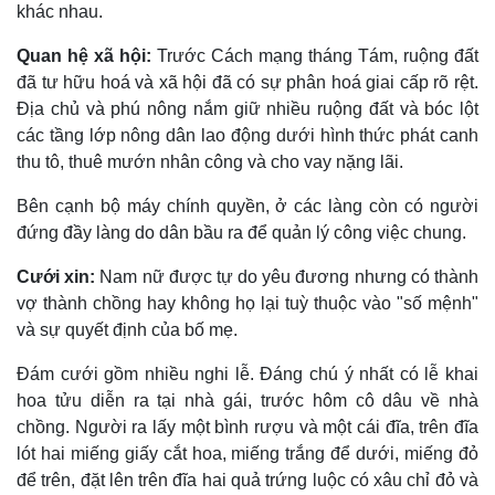
khác nhau.
Quan hệ xã hội:
Trước Cách mạng tháng Tám, ruộng đất
đã tư hữu hoá và xã hội đã có sự phân hoá giai cấp rõ rệt.
Ðịa chủ và phú nông nắm giữ nhiều ruộng đất và bóc lột
các tầng lớp nông dân lao động dưới hình thức phát canh
thu tô, thuê mướn nhân công và cho vay nặng lãi.
Bên cạnh bộ máy chính quyền, ở các làng còn có người
đứng đầy làng do dân bầu ra để quản lý công việc chung.
Cưới xin:
Nam nữ được tự do yêu đương nhưng có thành
vợ thành chồng hay không họ lại tuỳ thuộc vào "số mệnh"
và sự quyết định của bố mẹ.
Ðám cưới gồm nhiều nghi lễ. Ðáng chú ý nhất có lễ khai
hoa tửu diễn ra tại nhà gái, trước hôm cô dâu về nhà
chồng. Người ra lấy một bình rượu và một cái đĩa, trên đĩa
lót hai miếng giấy cắt hoa, miếng trắng để dưới, miếng đỏ
để trên, đặt lên trên đĩa hai quả trứng luộc có xâu chỉ đỏ và