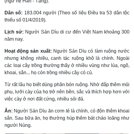
(ngữ hệ Hán - Tạng).
Dân số:
183.004 người (Theo số liệu Điều tra 53 dân tộc
thiểu số 01/4/2019).
Lịch sử:
Người Sán Dìu di cư đến Việt Nam khoảng 300
năm nay.
Hoạt động sản xuất:
Người Sán Dìu có làm ruộng nước
nhưng không nhiều, canh tác ruộng khô là chính. Ngoài
các loại cây trồng thường thấy ở nhiều vùng như lúa, ngô,
khoai, sắn... họ còn trồng nhiều cây có củ.
Từ rất lâu họ biết dùng phân bón ruộng. Nhờ đắp thêm mũi
phụ, lưỡi cày của họ trở nên bền, sắc và thích hợp hơn với
việc cày ở nơi đất cứng, nhiều sỏi đá.
Ăn:
Người Sán Dìu ăn cơm tẻ là chính, có độn thêm khoai
sắn. Sau bữa ăn, họ thường húp thêm bát cháo loãng như
người Nùng.