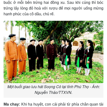
buộc ở mỗi bên trứng hai đồng xu. Sau khi cúng thì bóc
trứng lấy lòng đỏ hoà với rượu để mọi người uống mừng
hạnh phúc của cô dâu, chú rể.
Một buổi giao lưu hát Soọng Cô tại tỉnh Phú Thọ - Ảnh:
Nguyễn Thảo/TTXVN.
Ma chay:
Khi hạ huyệt, con cái phải từ phía chân quan tài