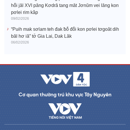
hô̆i jăl XVI păng Kơdră tang măt Jơnŭm vei lăng kon
pơlei rim kâp
09/02/2026
“Puih mak sơlam teh đak ƀô̆ đô̆i kon pơlei tơgoăt dih
băl hơ iă” tơ̆ Gia Lai, Dak Lăk
06/02/2026
Cơ quan thường trú khu vực Tây Nguyên