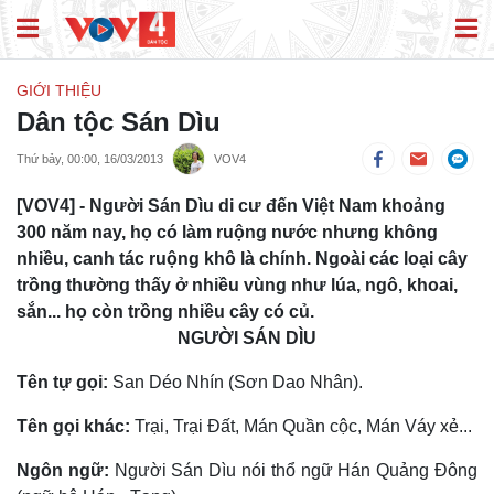
GIỚI THIỆU
Dân tộc Sán Dìu
Thứ bảy, 00:00, 16/03/2013
VOV4
[VOV4] - Người Sán Dìu di cư đến Việt Nam khoảng
300 năm nay, họ có làm ruộng nước nhưng không
nhiều, canh tác ruộng khô là chính. Ngoài các loại cây
trồng thường thấy ở nhiều vùng như lúa, ngô, khoai,
sắn... họ còn trồng nhiều cây có củ.
NGƯỜI SÁN DÌU
Tên tự gọi:
San Déo Nhín (Sơn Dao Nhân).
Tên gọi khác:
Trại, Trại Ðất, Mán Quần cộc, Mán Váy xẻ...
Ngôn ngữ:
Người Sán Dìu nói thổ ngữ Hán Quảng Ðông