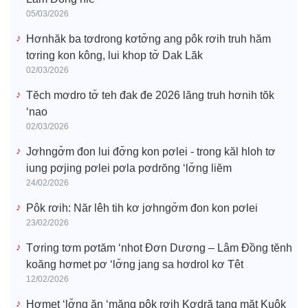
05/03/2026
Hơnhăk ba tơdrong kơtơ̆ng ang pôk rơih truh hăm
tơring kon kông, lui khop tơ̆ Dak Lăk
02/03/2026
Tĕch mơdro tơ̆ teh đak đe 2026 lăng truh hơnih tŏk
‘nao
02/03/2026
Jơhngơ̆m đon lui đơ̆ng kon pơlei - trong kăl hloh tơ
iung pơjing pơlei pơla pơdrŏng ‘lơ̆ng liĕm
24/02/2026
Pôk rơih: Năr lêh tih kơ jơhngơ̆m đon kon pơlei
23/02/2026
Tơring tơm pơtăm ‘nhot Đơn Dương – Lâm Đồng tĕnh
koăng hơmet pơ ‘lơ̆ng jang sa hơdrol kơ Têt
12/02/2026
Hơmet ‘lơ̆ng ăn ‘măng pôk rơih Kơdră tang măt Kuôk