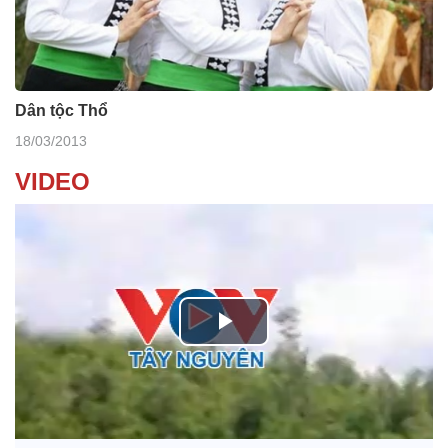
Dân tộc Thổ
18/03/2013
VIDEO
P
l
Nhớ bạn
a