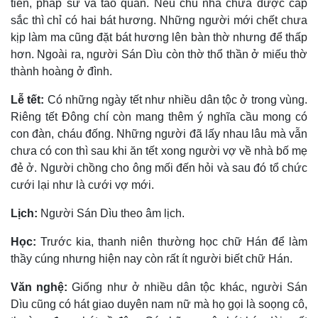
tiên, pháp sư và táo quân. Nếu chủ nhà chưa được cấp
sắc thì chỉ có hai bát hương. Những người mới chết chưa
kịp làm ma cũng đặt bát hương lên bàn thờ nhưng để thấp
hơn. Ngoài ra, người Sán Dìu còn thờ thổ thần ở miếu thờ
thành hoàng ở đình.
Lễ tết:
Có những ngày tết như nhiều dân tộc ở trong vùng.
Riêng tết Ðông chí còn mang thêm ý nghĩa cầu mong có
con đàn, cháu đống. Những người đã lấy nhau lâu mà vẫn
chưa có con thì sau khi ăn tết xong người vợ về nhà bố mẹ
đẻ ở. Người chồng cho ông mối đến hỏi và sau đó tổ chức
cưới lại như là cưới vợ mới.
Lịch:
Người Sán Dìu theo âm lịch.
Học:
Trước kia, thanh niên thường học chữ Hán để làm
thầy cúng nhưng hiện nay còn rất ít người biết chữ Hán.
Văn nghệ:
Giống như ở nhiều dân tộc khác, người Sán
Dìu cũng có hát giao duyên nam nữ mà họ gọi là soọng cô,