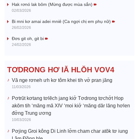
Hak rơnó lak bôm (Mừng được mùa sắn)
y
02/03/2026
V
Bi mni kơ amai adei mniê (Ca ngợi chị em phụ nữ)
26/02/2026
i
Đơs git oh, git bi
24/02/2026
d
e
TƠDRONG HƠ IĂ HLŎH VOV4
o
Vă nge rơneh ưh kơ tôm khei tih vơ̆ pran jăng
11/03/2026
Pơtrŭt kơtang tơlĕch jang kiơ̆ Tơdrong tơchơ̆t Hop
akŏm tih ‘măng mă XIV ‘moi kiơ̆ ‘măng dăr lăng hơlen
đơ̆ng Trung ương
10/03/2026
Pơjing Groi kông Di Linh lơ̆m cham char atŏk tơ iung
Lâm Đồng hle