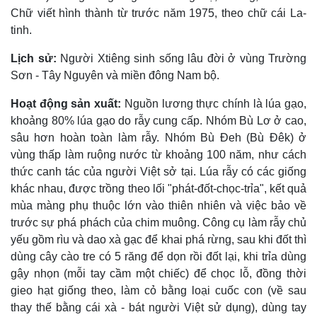
Chữ viết hình thành từ trước năm 1975, theo chữ cái La-
tinh.
Lịch sử:
Người Xtiêng sinh sống lâu đời ở vùng Trường
Sơn - Tây Nguyên và miền đông Nam bộ.
Hoạt động sản xuất:
Nguồn lương thực chính là lúa gạo,
khoảng 80% lúa gạo do rẫy cung cấp. Nhóm Bù Lơ ở cao,
sâu hơn hoàn toàn làm rẫy. Nhóm Bù Ðeh (Bù Ðêk) ở
vùng thấp làm ruộng nước từ khoảng 100 năm, như cách
thức canh tác của người Việt sở tại. Lúa rẫy có các giống
khác nhau, được trồng theo lối "phát-đốt-chọc-trỉa", kết quả
mùa màng phụ thuộc lớn vào thiên nhiên và việc bảo về
trước sự phá phách của chim muông. Công cụ làm rẫy chủ
yếu gồm rìu và dao xà gạc để khai phá rừng, sau khi đốt thì
dùng cây cào tre có 5 răng để dọn rồi đốt lại, khi trỉa dùng
gậy nhọn (mỗi tay cầm một chiếc) để chọc lỗ, đồng thời
gieo hạt giống theo, làm cỏ bằng loại cuốc con (về sau
thay thế bằng cái xà - bát người Việt sử dụng), dùng tay