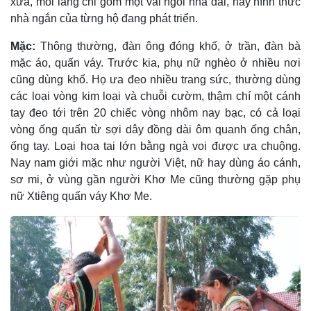
xưa, mỗi làng chỉ gồm một vài ngôi nhà dài, nay hình thức
nhà ngắn của từng hộ đang phát triển.
Mặc:
Thông thường, đàn ông đóng khố, ở trần, đàn bà
mặc áo, quấn váy. Trước kia, phụ nữ nghèo ở nhiều nơi
cũng dùng khố. Họ ưa đeo nhiều trang sức, thường dùng
các loại vòng kim loại và chuỗi cườm, thậm chí một cánh
tay đeo tới trên 20 chiếc vòng nhôm nay bạc, có cả loại
vòng ống quấn từ sợi dây đồng dài ôm quanh ống chân,
ống tay. Loại hoa tai lớn bằng ngà voi được ưa chuộng.
Nay nam giới mặc như người Việt, nữ hay dùng áo cánh,
sơ mi, ở vùng gần người Khơ Me cũng thường gặp phụ
nữ Xtiêng quấn váy Khơ Me.