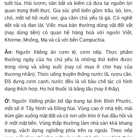
tuốt lúa. Hái lượm, săn bắt và kiếm cá đưa lại nguồn lợi
quan trọng thiết thực. Gia súc phổ biến gồm: trâu, bò, lợn,
chó, một số hộ nuôi voi; gia cầm chủ yếu là gà. Có nghề
dệt vải và đan lát. Việc mua bán thường dùng vật đổi vật
(nay dùng tiền) có quan hệ hàng hoá với người Việt,
Khơme, Mnông, Mạ và cả với bên Campuchia.
Ăn:
Người Xtiêng ăn cơm tẻ, cơm nếp. Thực phẩm
thường ngày của họ chủ yếu là những thứ kiếm được
trong rừng và sông suối (nay có mua ở chợ hay của
thương nhân). Thức uống truyền thống nước lã, rượu cần.
Ðồ đựng cơm canh, nước đều là vỏ bầu chế tác có hình
dạng thích hợp. Họ hút thuốc lá bằng tẩu (nay ít thấy).
Ở:
Người Xtiêng phân bố tập trung tại tỉnh Bình Phước,
một số ở Tây Ninh và Ðồng Nai. Vùng cao ở nhà trệt, mái
trùm gần xuống mặt đất và có nơi uốn tròn ở hai đầu hồi và
ở một mặt bên. Vùng thấp thường làm nhà sàn khá khang
trang, vách dựng nghiêng phía trên ra ngoài. Theo nếp