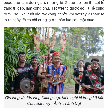
buộc trâu làm đơn giản, nhưng từ 2 trâu trở lên thì cột lễ
trang trí đẹp, làm công phu. Tết Xtiêng được gọi là "lễ cúng
rơm", sau khi tuốt lúa rẫy xong, trước khi đốt rẫy vụ sau: lễ
thức ngày tết có nội dung tạ ơn thần lúa sau một mùa.
Già làng và dân làng Xtieng thực hiện nghi lễ trong Lễ hội
Crac Băr mêy - Ảnh: Thành Đạt