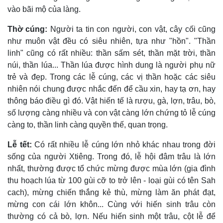
vào bãi mộ của làng.
Thờ cúng:
Người ta tin con người, con vật, cây cối cũng
như muôn vật đều có siêu nhiên, tựa như "hồn". "Thần
linh" cũng có rất nhiều: thần sấm sét, thần mặt trời, thần
núi, thần lúa... Thần lúa được hình dung là người phụ nữ
trẻ và đẹp. Trong các lễ cúng, các vị thần hoặc các siêu
nhiên nói chung được nhắc đến để cầu xin, hay tạ ơn, hay
thông báo điều gì đó. Vật hiến tế là rượu, gà, lợn, trâu, bò,
số lượng càng nhiều và con vật càng lớn chứng tỏ lễ cúng
càng to, thần linh càng quyền thế, quan trọng.
Lễ tết:
Có rất nhiều lễ cúng lớn nhỏ khác nhau trong đời
sống của người Xtiêng. Trong đó, lễ hội đâm trâu là lớn
nhất, thường được tổ chức mừng được mùa lớn (gia đình
thu hoạch lúa từ 100 gùi cỡ to trở lên - loại gùi có tên Sah
cach), mừng chiến thắng kẻ thù, mừng làm ăn phát đạt,
mừng con cái lớn khôn... Cùng với hiến sinh trâu còn
thường có cả bò, lợn. Nếu hiến sinh một trâu, cột lễ để