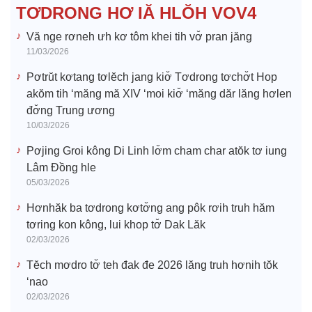
e
TƠDRONG HƠ IĂ HLŎH VOV4
o
Vă nge rơneh ưh kơ tôm khei tih vơ̆ pran jăng
11/03/2026
Pơtrŭt kơtang tơlĕch jang kiơ̆ Tơdrong tơchơ̆t Hop
akŏm tih ‘măng mă XIV ‘moi kiơ̆ ‘măng dăr lăng hơlen
đơ̆ng Trung ương
10/03/2026
Pơjing Groi kông Di Linh lơ̆m cham char atŏk tơ iung
Lâm Đồng hle
05/03/2026
Hơnhăk ba tơdrong kơtơ̆ng ang pôk rơih truh hăm
tơring kon kông, lui khop tơ̆ Dak Lăk
02/03/2026
Tĕch mơdro tơ̆ teh đak đe 2026 lăng truh hơnih tŏk
‘nao
02/03/2026