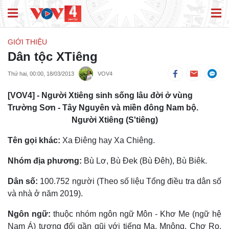
GIỚI THIỆU
Dân tộc XTiêng
Thứ hai, 00:00, 18/03/2013
VOV4
[VOV4] - Người Xtiêng sinh sống lâu đời ở vùng
Trường Sơn - Tây Nguyên và miền đông Nam bộ.
Người Xtiêng (S'tiêng)
Tên gọi khác:
Xa Ðiêng hay Xa Chiêng.
Nhóm địa phương:
Bù Lơ, Bù Ðek (Bù Ðêh), Bù Biêk.
Dân số:
100.752 người (Theo số liệu Tổng điều tra dân số
và nhà ở năm 2019).
Ngôn ngữ:
thuộc nhóm ngôn ngữ Môn - Khơ Me (ngữ hệ
Nam Á) tương đối gần gũi với tiếng Mạ, Mnông, Chơ Ro.