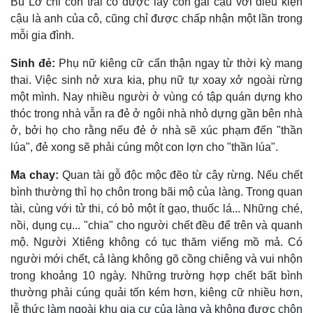
Bù Lơ chỉ con trai cô được lấy con gái cậu với điều kiện
cậu là anh của cô, cũng chỉ được chấp nhận một lần trong
mỗi gia đình.
Sinh đẻ:
Phụ nữ kiêng cữ cẩn thận ngay từ thời kỳ mang
thai. Việc sinh nở xưa kia, phụ nữ tự xoay xở ngoài rừng
một mình. Nay nhiều người ở vùng có tập quán dựng kho
thóc trong nhà vẫn ra đẻ ở ngôi nhà nhỏ dựng gần bên nhà
ở, bởi họ cho rằng nếu đẻ ở nhà sẽ xúc phạm đến "thần
lúa", đẻ xong sẽ phải cúng một con lợn cho "thần lúa".
Ma chay:
Quan tài gỗ độc mộc đẽo từ cây rừng. Nếu chết
bình thường thì họ chôn trong bãi mộ của làng. Trong quan
tài, cùng với tử thi, có bỏ một ít gạo, thuốc lá... Những ché,
nồi, dụng cụ... "chia" cho người chết đều để trên và quanh
mộ. Người Xtiêng không có tục thăm viếng mồ mả. Có
người mới chết, cả làng không gõ cồng chiêng và vui nhộn
trong khoảng 10 ngày. Những trường hợp chết bất bình
thường phải cúng quải tốn kém hơn, kiêng cữ nhiều hơn,
lễ thức làm ngoài khu gia cư của làng và không được chôn