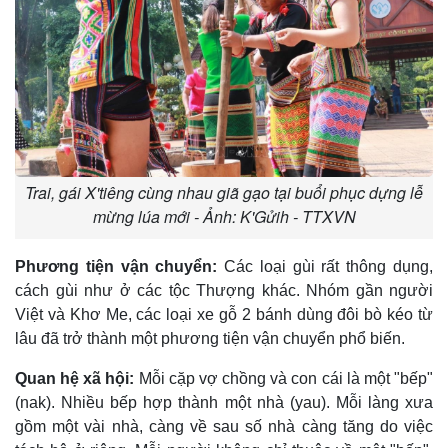
Trai, gái X'tiêng cùng nhau giã gạo tại buổi phục dựng lễ
mừng lúa mới - Ảnh: K'Gửih - TTXVN
Phương tiện vận chuyển:
Các loại gùi rất thông dụng,
cách gùi như ở các tộc Thượng khác. Nhóm gần người
Việt và Khơ Me, các loại xe gỗ 2 bánh dùng đôi bò kéo từ
lâu đã trở thành một phương tiện vận chuyển phổ biến.
Quan hệ xã hội:
Mỗi cặp vợ chồng và con cái là một "bếp"
(nak). Nhiều bếp hợp thành một nhà (yau). Mỗi làng xưa
gồm một vài nhà, càng về sau số nhà càng tăng do việc