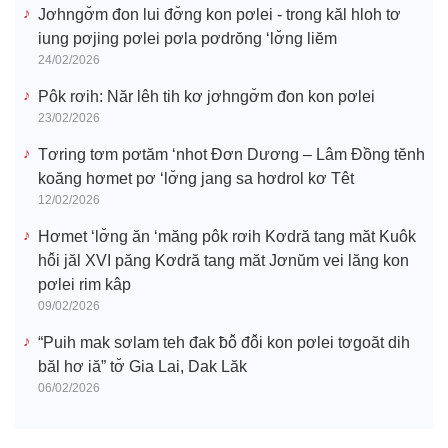
Jơhngơ̆m đon lui đơ̆ng kon pơlei - trong kăl hloh tơ
iung pơjing pơlei pơla pơdrŏng ‘lơ̆ng liĕm
24/02/2026
Pôk rơih: Năr lêh tih kơ jơhngơ̆m đon kon pơlei
23/02/2026
Tơring tơm pơtăm ‘nhot Đơn Dương – Lâm Đồng tĕnh
koăng hơmet pơ ‘lơ̆ng jang sa hơdrol kơ Têt
12/02/2026
Hơmet ‘lơ̆ng ăn ‘măng pôk rơih Kơdră tang măt Kuôk
hô̆i jăl XVI păng Kơdră tang măt Jơnŭm vei lăng kon
pơlei rim kâp
09/02/2026
“Puih mak sơlam teh đak ƀô̆ đô̆i kon pơlei tơgoăt dih
băl hơ iă” tơ̆ Gia Lai, Dak Lăk
06/02/2026