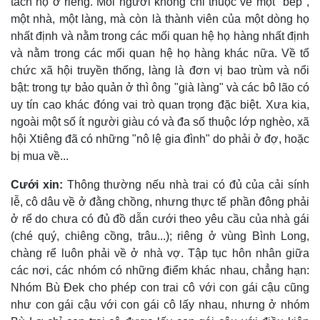
tách hộ ở riêng. Mỗi người không chỉ thuộc về một "bếp",
một nhà, một làng, mà còn là thành viên của một dòng họ
nhất định và nằm trong các mối quan hệ họ hàng nhất định
và nằm trong các mối quan hệ họ hàng khác nữa. Về tổ
chức xã hội truyền thống, làng là đơn vị bao trùm và nổi
bật: trong tự bảo quản ở thì ông "già làng" và các bô lão có
uy tín cao khác đóng vai trò quan trọng đặc biệt. Xưa kia,
ngoài một số ít người giàu có và đa số thuộc lớp nghèo, xã
hội Xtiêng đã có những "nô lệ gia đình" do phải ở đợ, hoặc
bị mua về...
Cưới xin:
Thông thường nếu nhà trai có đủ của cải sính
lễ, cô dâu về ở đằng chồng, nhưng thực tế phần đông phải
ở rể do chưa có đủ đồ dẫn cưới theo yêu cầu của nhà gái
(ché quý, chiêng cồng, trâu...); riêng ở vùng Bình Long,
chàng rể luôn phải về ở nhà vợ. Tập tục hôn nhân giữa
các nơi, các nhóm có những điểm khác nhau, chẳng hạn:
Nhóm Bù Ðek cho phép con trai cô với con gái cậu cũng
như con gái cậu với con gái cô lấy nhau, nhưng ở nhóm