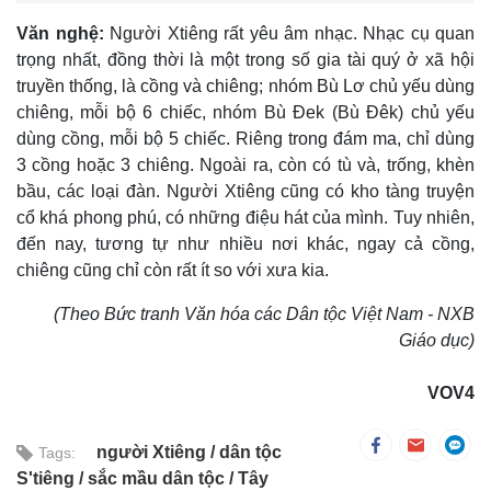
Văn nghệ:
Người Xtiêng rất yêu âm nhạc. Nhạc cụ quan
trọng nhất, đồng thời là một trong số gia tài quý ở xã hội
truyền thống, là cồng và chiêng; nhóm Bù Lơ chủ yếu dùng
chiêng, mỗi bộ 6 chiếc, nhóm Bù Ðek (Bù Ðêk) chủ yếu
dùng cồng, mỗi bộ 5 chiếc. Riêng trong đám ma, chỉ dùng
3 cồng hoặc 3 chiêng. Ngoài ra, còn có tù và, trống, khèn
bầu, các loại đàn. Người Xtiêng cũng có kho tàng truyện
cổ khá phong phú, có những điệu hát của mình. Tuy nhiên,
đến nay, tương tự như nhiều nơi khác, ngay cả cồng,
chiêng cũng chỉ còn rất ít so với xưa kia.
(Theo Bức tranh Văn hóa các Dân tộc Việt Nam - NXB
Giáo dục)
VOV4
người Xtiêng
dân tộc
Tags:
S'tiêng
sắc mầu dân tộc
Tây