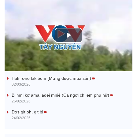
P
l
Nhớ bạn
a
Hak rơnó lak bôm (Mừng được mùa sắn)
y
02/03/2026
V
Bi mni kơ amai adei mniê (Ca ngợi chị em phụ nữ)
26/02/2026
i
Đơs git oh, git bi
24/02/2026
d