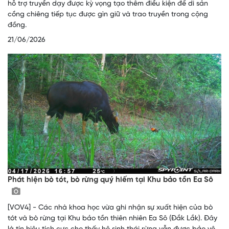
hỗ trợ truyền dạy được kỳ vọng tạo thêm điều kiện để di sản
cồng chiêng tiếp tục được gìn giữ và trao truyền trong cộng
đồng.
21/06/2026
Phát hiện bò tót, bò rừng quý hiếm tại Khu bảo tồn Ea Sô
[VOV4] - Các nhà khoa học vừa ghi nhận sự xuất hiện của bò
tót và bò rừng tại Khu bảo tồn thiên nhiên Ea Sô (Đắk Lắk). Đây