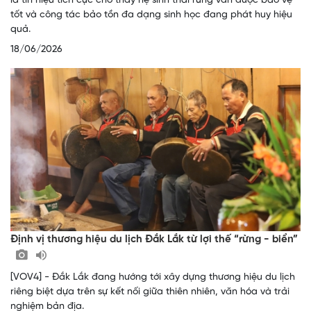
là tín hiệu tích cực cho thấy hệ sinh thái rừng vẫn được bảo vệ
tốt và công tác bảo tồn đa dạng sinh học đang phát huy hiệu
quả.
18/06/2026
Định vị thương hiệu du lịch Đắk Lắk từ lợi thế “rừng - biển”
[VOV4] - Đắk Lắk đang hướng tới xây dựng thương hiệu du lịch
riêng biệt dựa trên sự kết nối giữa thiên nhiên, văn hóa và trải
nghiệm bản địa.