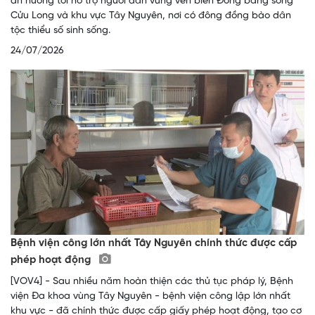
án hướng tới hỗ trợ người dân vùng ven biển Đồng bằng sông
Cửu Long và khu vực Tây Nguyên, nơi có đông đồng bào dân
tộc thiểu số sinh sống.
24/07/2026
Bệnh viện công lớn nhất Tây Nguyên chính thức được cấp
phép hoạt động
[VOV4] - Sau nhiều năm hoàn thiện các thủ tục pháp lý, Bệnh
viện Đa khoa vùng Tây Nguyên - bệnh viện công lập lớn nhất
khu vực - đã chính thức được cấp giấy phép hoạt động, tạo cơ