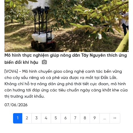
Mô hình thực nghiệm giúp nông dân Tây Nguyên thích ứng
biến đổi khí hậu
[VOV4] - Mô hình chuyển giao công nghệ canh tác bền vững
cho cây sầu riêng và cà phê vừa được ra mắt tại Đắk Lắk.
Không chỉ hỗ trợ nông dân ứng phó thời tiết cực đoan, mô hình
còn hướng tới đáp ứng các tiêu chuẩn ngày càng khắt khe của
thị trường xuất khẩu.
07/06/2026
1
2
3
4
5
6
7
8
9
…
››