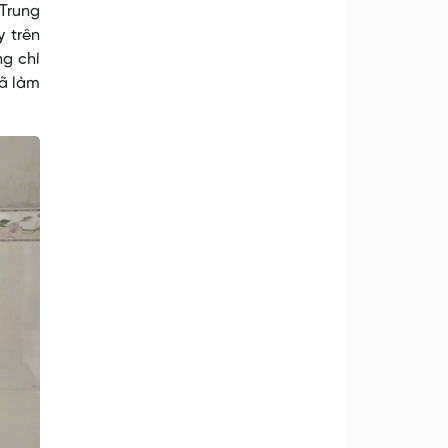
 Trung
 trên
ng chí
đã làm