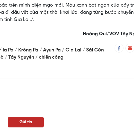
ác trên mình diện mạo mới. Màu xanh bạt ngàn của cây trá
óa đi dấu vết của một thời khói lửa, đang từng bước chuyể
 tỉnh Gia Lai./.
Hoàng Qui/VOV Tây N
Ia Pa
Krông Pa
Ayun Pa
Gia Lai
Sài Gòn
Bờ
Tây Nguyên
chiến công