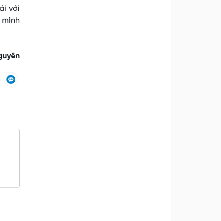
i với
n mình
guyên