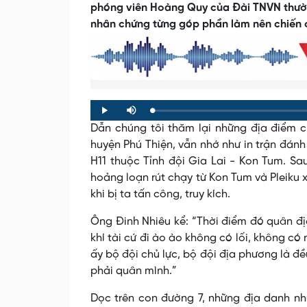
phóng viên Hoàng Quy của Đài TNVN thường
nhân chứng từng góp phần làm nên chiến
Loaded
:
Progress
:
Play
Mute
0%
0%
Dẫn chúng tôi thăm lại những địa điểm c
huyện Phú Thiện, vẫn nhớ như in trận đánh 
H11 thuộc Tỉnh đội Gia Lai - Kon Tum. Sa
hoảng loạn rút chạy từ Kon Tum và Pleiku
khi bị ta tấn công, truy kích.
Ông Đinh Nhiêu kể: “Thời điểm đó quân đị
khí tài cứ đi ào ào không có lối, không có 
ấy bộ đội chủ lực, bộ đội địa phương là đề
phải quân mình.”
Dọc trên con đường 7, những địa danh nh