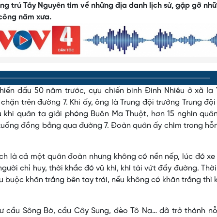
 trú Tây Nguyên tìm về những địa danh lịch sử, gặp gỡ nh
 công năm xưa.
hiến đấu 50 năm trước, cựu chiến binh Đinh Nhiêu ở xã Ia
chặn trên đường 7. Khi ấy, ông là Trung đội trưởng Trung đội 
u khi quân ta giải phóng Buôn Ma Thuột, hơn 15 nghìn quâ
 xuống đồng bằng qua đường 7. Đoàn quân ấy chìm trong hỗ
ch là cả một quân đoàn nhưng không có nền nếp, lúc đó xe
người chỉ huy, thời khắc đó vũ khí, khí tài vứt đầy đường. Thờ
u buộc khăn trắng bên tay trái, nếu không có khăn trắng thì
ư cầu Sông Bờ, cầu Cây Sung, đèo Tô Na… đã trở thành nỗi