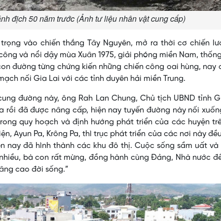
nh địch 50 năm trước (Ảnh tư liệu nhân vật cung cấp)
rọng vào chiến thắng Tây Nguyên, mở ra thời cơ chiến lư
công và nổi dậy mùa Xuân 1975, giải phóng miền Nam, thốn
con đường từng chứng kiến những chiến công oai hùng, nay 
ạch nối Gia Lai với các tỉnh duyên hải miền Trung.
 cung đường này, ông Rah Lan Chung, Chủ tịch UBND tỉnh G
a rồi đã được nâng cấp, hiện nay tuyến đường này nối xuốn
rong quy hoạch và định hướng phát triển của các huyện tr
n, Ayun Pa, Krông Pa, thì trục phát triển của các nơi này đ
ện nay đã hình thành các khu đô thị. Cuộc sống sầm uất và
t nhiều, bà con rất mừng, đồng hành cùng Đảng, Nhà nước đ
nâng cao đời sống.”