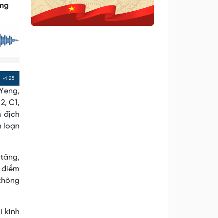
ững
Remaining
-4:25
 Yeng,
Time
2, C1,
n địch
n loạn
 tăng,
i điểm
 không
 kinh