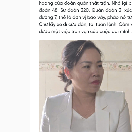
hoàng của đoàn quân thất trận. Nhớ lại c
đoàn 48, Sư đoàn 320, Quân đoàn 3, xúc 
đường 7, thế là đơn vị bao vây, pháo nổ từ
Chư lấy xe đi cứu dân, tôi tuân lệnh. Cảm 
được một việc trọn vẹn của cuộc đời mình.