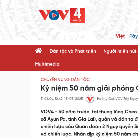
Việt
Tày
Dân tộc và Phát triển
Người miền núi
Multimedia
CHUYỆN VÙNG DÂN TỘC
Kỷ niệm 50 năm giải phóng G
Thứ bảy, 12:42, 15/03/2025
Hoàng Qui/VOV Tây Nguy
VOV4 - 50 năm trước, tại thung lũng Cheo R
xã Ayun Pa, tỉnh Gia Lai), quân và dân ta 
chiến lược của Quân đoàn 2 Ngụy quyền Sà
và chiến lược. Nhân dịp kỷ niệm 50 năm ch