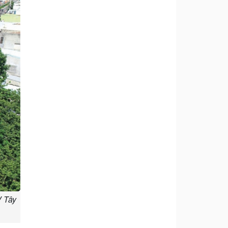
V Tây