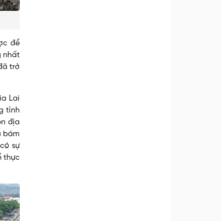
ợc để
g nhất
đã trở
ia Lai
g tỉnh
ên địa
ều bám
 có sự
ể thực