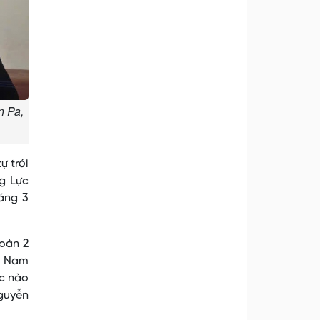
n Pa,
ự trói
ng Lực
áng 3
đoàn 2
ền Nam
úc nào
Nguyễn