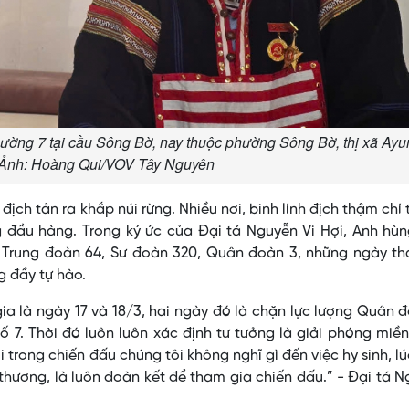
Đường 7 tại cầu Sông Bờ, nay thuộc phường Sông Bờ, thị xã Ayu
. Ảnh: Hoàng Qui/VOV Tây Nguyên
ịch tản ra khắp núi rừng. Nhiều nơi, binh lính địch thậm chí t
g đầu hàng. Trong ký ức của Đại tá Nguyễn Vi Hợi, Anh hù
ĩ Trung đoàn 64, Sư đoàn 320, Quân đoàn 3, những ngày th
g đầy tự hào.
gia là ngày 17 và 18/3, hai ngày đó là chặn lực lượng Quân 
 7. Thời đó luôn luôn xác định tư tưởng là giải phóng mi
 trong chiến đấu chúng tôi không nghĩ gì đến việc hy sinh, l
bị thương, là luôn đoàn kết để tham gia chiến đấu.” - Đại tá 