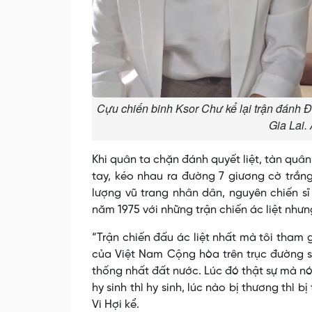
Cựu chiến binh Ksor Chư kể lại trận đánh 
Gia Lai
Khi quân ta chặn đánh quyết liệt, tàn quân đ
tay, kéo nhau ra đường 7 giương cờ trắn
lượng vũ trang nhân dân, nguyên chiến s
năm 1975 với những trận chiến ác liệt nhưn
“Trận chiến đấu ác liệt nhất mà tôi tham 
của Việt Nam Cộng hòa trên trục đường số
thống nhất đất nước. Lúc đó thật sự mà nói
hy sinh thì hy sinh, lúc nào bị thương thì 
Vi Hợi kể.