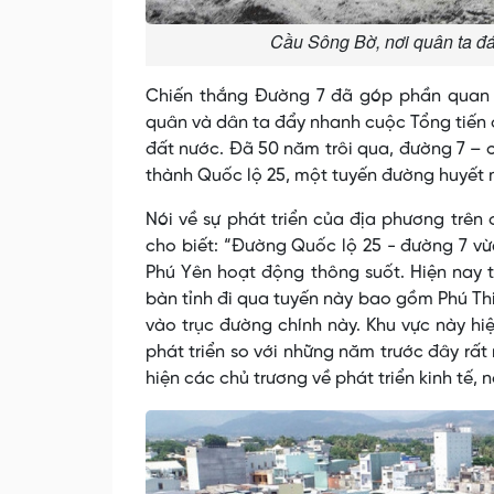
Cầu Sông Bờ, nơi quân ta đá
Chiến thắng Đường 7 đã góp phần quan t
quân và dân ta đẩy nhanh cuộc Tổng tiến 
đất nước. Đã 50 năm trôi qua, đường 7 – 
thành Quốc lộ 25, một tuyến đường huyết m
Nói về sự phát triển của địa phương trên
cho biết: “Đường Quốc lộ 25 - đường 7 vừ
Phú Yên hoạt động thông suốt. Hiện nay t
bàn tỉnh đi qua tuyến này bao gồm Phú Thiệ
vào trục đường chính này. Khu vực này hi
phát triển so với những năm trước đây rấ
hiện các chủ trương về phát triển kinh tế, 