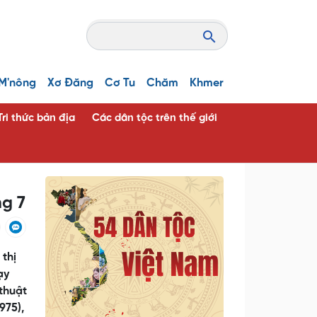
M'nông
Xơ Đăng
Cơ Tu
Chăm
Khmer
Tri thức bản địa
Các dân tộc trên thế giới
ng 7
 thị
ạy
thuật
975),