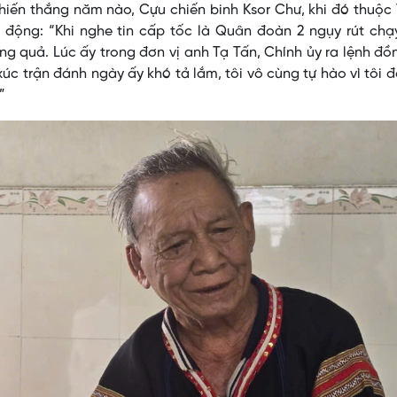
hiến thắng năm nào, Cựu chiến binh Ksor Chư, khi đó thuộc
động: “Khi nghe tin cấp tốc là Quân đoàn 2 ngụy rút chạy
ng quả. Lúc ấy trong đơn vị anh Tạ Tấn, Chính ủy ra lệnh đồ
xúc trận đánh ngày ấy khó tả lắm, tôi vô cùng tự hào vì tôi 
”