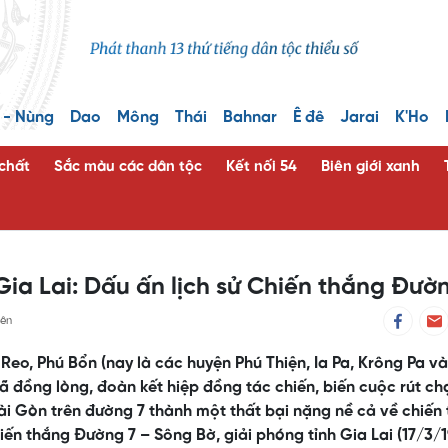
 - Nùng
Dao
Mông
Thái
Bahnar
Ê đê
Jarai
K'Ho
 chất
Sắc màu các dân tộc
Kết nối 54
Biên giới xanh
ia Lai: Dấu ấn lịch sử Chiến thắng Đườ
ên
eo, Phú Bổn (nay là các huyện Phú Thiện, Ia Pa, Krông Pa và
đã đồng lòng, đoàn kết hiệp đồng tác chiến, biến cuộc rút ch
i Gòn trên đường 7 thành một thất bại nặng nề cả về chiến 
iến thắng Đường 7 – Sông Bờ, giải phóng tỉnh Gia Lai (17/3/1