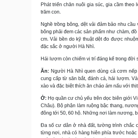
Phát triển chăn nuôi gia súc, gia cầm theo 
trăm con.
Nghề trồng bông, dệt vải đảm bảo nhu cầu 
bông phải đem các sản phẩm như chàm, đồ đa
cm. Vải bền do kỹ thuật dệt đo được nhuộ
đặc sắc ở người Hà Nhì.
Hái lượm còn chiếm vị trí đáng kể trong đời
Ăn:
Người Hà Nhì quen dùng cả cơm nếp 
cung cấp từ săn bắt, đánh cá, hái lượm. Vào
xào và đặc biệt thích ăn cháo ám nấu với thịt
Ở:
Họ quần cư chủ yếu trên dọc biên giới Vi
Châu). Bộ phận làm ruộng bậc thang, nương 
đông tới 50, 60 hộ. Những nơi làm nương, b
Ða số cư dân ở nhà đất, tường trình chắc c
từng nơi, nhà có hàng hiên phía trước hoặc