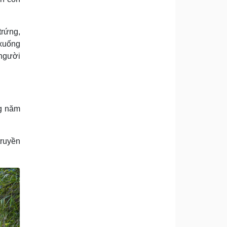
trứng,
 xuống
 người
ng năm
truyền