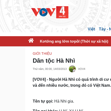
Việt
Tày -
Kơtơ̆ng ang lơ̆m tơpôl (Thời sự xã hội)
GIỚI THIỆU
Dân tộc Hà Nhì
Thứ năm, 00:00, 14/03/2013
VOV4
[VOV4] - Người Hà Nhì có quá trình di cư
và đến nhiều nước, trong đó có Việt Nam
Tên tự gọi:
Hà Nhi gia.