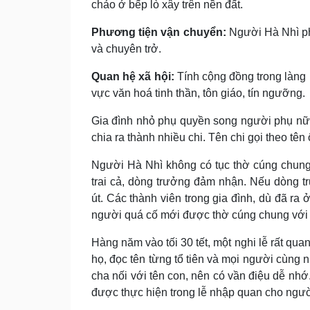
chảo ở bếp lò xây trên nền đất.
Phương tiện vận chuyển:
Người Hà Nhì phổ
và chuyên trở.
Quan hệ xã hội:
Tính cộng đồng trong làng 
vực văn hoá tinh thần, tôn giáo, tín ngưỡng.
Gia đình nhỏ phụ quyền song người phụ nữ v
chia ra thành nhiều chi. Tên chi gọi theo tên 
Người Hà Nhì không có tục thờ cúng chung 
trai cả, dòng trưởng đảm nhận. Nếu dòng tr
út. Các thành viên trong gia đình, dù đã ra 
người quá cố mới được thờ cúng chung với t
Hàng năm vào tối 30 tết, một nghi lễ rất qua
họ, đọc tên từng tổ tiên và mọi người cùng n
cha nối với tên con, nên có vần điệu dễ nhớ.
được thực hiện trong lễ nhập quan cho ngườ