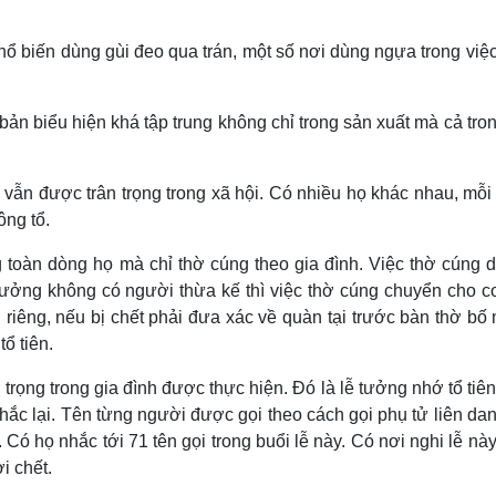
 biến dùng gùi đeo qua trán, một số nơi dùng ngựa trong việc 
bản biểu hiện khá tập trung không chỉ trong sản xuất mà cả tron
ẫn được trân trọng trong xã hội. Có nhiều họ khác nhau, mỗi 
ông tổ.
toàn dòng họ mà chỉ thờ cúng theo gia đình. Việc thờ cúng 
ưởng không có người thừa kế thì việc thờ cúng chuyển cho co
ở riêng, nếu bị chết phải đưa xác về quàn tại trước bàn thờ bố 
ổ tiên.
n trọng trong gia đình được thực hiện. Ðó là lễ tưởng nhớ tổ tiê
hắc lại. Tên từng người được gọi theo cách gọi phụ tử liên dan
 Có họ nhắc tới 71 tên gọi trong buổi lễ này. Có nơi nghi lễ nà
i chết.