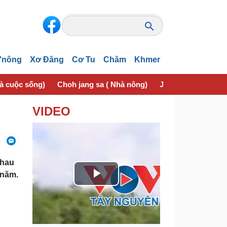
'nông
Xơ Đăng
Cơ Tu
Chăm
Khmer
và cuộc sống)
Choh jang sa ( Nhà nông)
Jơhngơ̆m pran (Sứ
VIDEO
nhau
 năm.
P
l