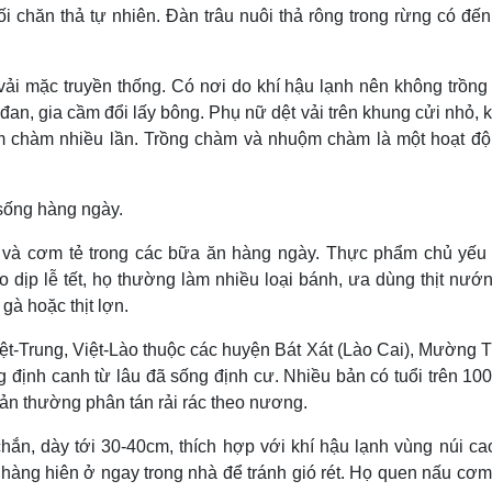
lối chăn thả tự nhiên. Ðàn trâu nuôi thả rông trong rừng có đế
vải mặc truyền thống. Có nơi do khí hậu lạnh nên không trồn
n, gia cầm đổi lấy bông. Phụ nữ dệt vải trên khung cửi nhỏ, 
m chàm nhiều lần. Trồng chàm và nhuộm chàm là một hoạt độ
 sống hàng ngày.
và cơm tẻ trong các bữa ăn hàng ngày. Thực phẩm chủ yếu
 dịp lễ tết, họ thường làm nhiều loại bánh, ưa dùng thịt nướng
 gà hoặc thịt lợn.
ệt-Trung, Việt-Lào thuộc các huyện Bát Xát (Lào Cai), Mường T
định canh từ lâu đã sống định cư. Nhiều bản có tuổi trên 10
ản thường phân tán rải rác theo nương.
hắn, dày tới 30-40cm, thích hợp với khí hậu lạnh vùng núi ca
 hàng hiên ở ngay trong nhà để tránh gió rét. Họ quen nấu cơ