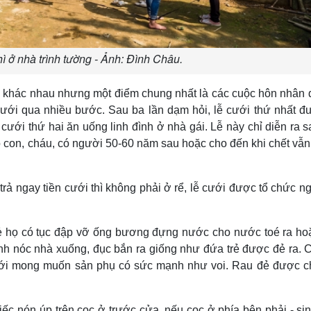
 ở nhà trình tường - Ảnh: Đình Châu.
 khác nhau nhưng một điểm chung nhất là các cuộc hôn nhân d
 cưới qua nhiều bước. Sau ba lần dạm hỏi, lễ cưới thứ nhất đ
ới thứ hai ăn uống linh đình ở nhà gái. Lễ này chỉ diễn ra s
có con, cháu, có người 50-60 năm sau hoặc cho đến khi chết vẫ
trả ngay tiền cưới thì không phải ở rể, lễ cưới được tổ chức ng
 họ có tục đập vỡ ống bương đựng nước cho nước toé ra ho
nh nóc nhà xuống, đục bắn ra giống như đứa trẻ được đẻ ra. 
 với mong muốn sản phụ có sức mạnh như voi. Rau đẻ được 
ếc nón úp trên cọc ở trước cửa, nếu cọc ở phía bên phải - si