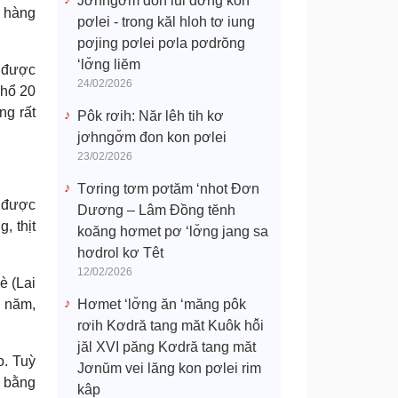
Jơhngơ̆m đon lui đơ̆ng kon
n hàng
pơlei - trong kăl hloh tơ iung
pơjing pơlei pơla pơdrŏng
‘lơ̆ng liĕm
g được
24/02/2026
khổ 20
ng rất
Pôk rơih: Năr lêh tih kơ
jơhngơ̆m đon kon pơlei
23/02/2026
Tơring tơm pơtăm ‘nhot Đơn
 được
Dương – Lâm Đồng tĕnh
, thịt
koăng hơmet pơ ‘lơ̆ng jang sa
hơdrol kơ Têt
12/02/2026
è (Lai
0 năm,
Hơmet ‘lơ̆ng ăn ‘măng pôk
rơih Kơdră tang măt Kuôk hô̆i
jăl XVI păng Kơdră tang măt
o. Tuỳ
Jơnŭm vei lăng kon pơlei rim
m bằng
kâp