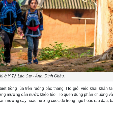
ì ở Y Tý, Lào Cai - Ảnh: Đình Châu.
t trồng lúa trên ruộng bậc thang. Họ giỏi việc khai khẩn t
hững mương dẫn nước khéo léo. Họ quen dùng phân chuồng v
g làm nương cày hoặc nương cuốc để trồng ngô hoặc rau đậu, bầ