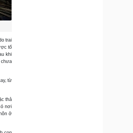
o trai
ược tổ
au khi
n chưa
ay, từ
ặc thả
Có nơi
chôn ở
nh con