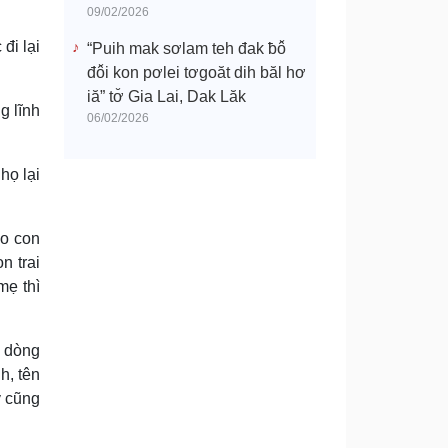
09/02/2026
đi lại
“Puih mak sơlam teh đak ƀô̆
đô̆i kon pơlei tơgoăt dih băl hơ
iă” tơ̆ Gia Lai, Dak Lăk
g lĩnh
06/02/2026
họ lại
do con
n trai
mẹ thì
n dòng
h, tên
y cũng