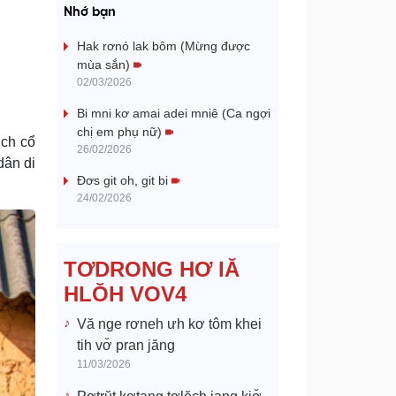
a
Nhớ bạn
y
Hak rơnó lak bôm (Mừng được
mùa sắn)
V
02/03/2026
Bi mni kơ amai adei mniê (Ca ngợi
i
chị em phụ nữ)
ịch cổ
26/02/2026
d
dân di
Đơs git oh, git bi
e
24/02/2026
o
TƠDRONG HƠ IĂ
HLŎH VOV4
Vă nge rơneh ưh kơ tôm khei
tih vơ̆ pran jăng
11/03/2026