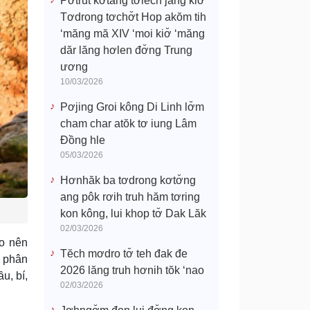
Pơtrŭt kơtang tơlĕch jang kiơ̆
Tơdrong tơchơ̆t Hop akŏm tih
‘măng mă XIV ‘moi kiơ̆ ‘măng
dăr lăng hơlen đơ̆ng Trung
ương
10/03/2026
Pơjing Groi kông Di Linh lơ̆m
cham char atŏk tơ iung Lâm
Đồng hle
05/03/2026
Hơnhăk ba tơdrong kơtơ̆ng
ang pôk rơih truh hăm tơring
kon kông, lui khop tơ̆ Dak Lăk
02/03/2026
ạo nên
Tĕch mơdro tơ̆ teh đak đe
à phân
2026 lăng truh hơnih tŏk ‘nao
u, bí,
02/03/2026