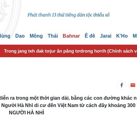
 Nùng
Dao
Mông
Thái
Bahnar
Ê đê
Jarai
K'Ho
M
Trong jang teh đak tơjur ăn păng tơdrong hơrih (Chính sách 
 diễn ra trong một thời gian dài, bằng các con đường khác 
. Người Hà Nhì di cư đến Việt Nam từ cách đây khoảng 300
NGƯỜI HÀ NHÌ