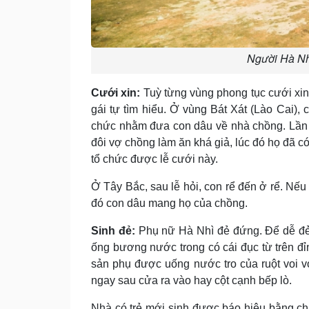
Người Hà Nhì
Cưới xin:
Tuỳ từng vùng phong tục cưới xin
gái tự tìm hiểu. Ở vùng Bát Xát (Lào Cai),
chức nhằm đưa con dâu về nhà chồng. Lần cư
đôi vợ chồng làm ăn khá giả, lúc đó họ đã 
tổ chức được lễ cưới này.
Ở Tây Bắc, sau lễ hỏi, con rể đến ở rể. Nếu 
đó con dâu mang họ của chồng.
Sinh đẻ:
Phụ nữ Hà Nhì đẻ đứng. Ðể dễ đẻ
ống bương nước trong có cái đục từ trên đỉ
sản phụ được uống nước tro của ruột voi
ngay sau cửa ra vào hay cột cạnh bếp lò.
Nhà có trẻ mới sinh được báo hiệu bằng chi