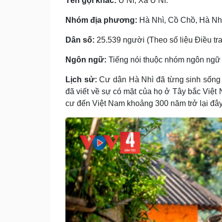
Tên gọi khác:
U Ní, Xá U Ní.
Nhóm địa phương:
Hà Nhì, Cồ Chồ, Hà Nhì
Dân số:
25.539 người (Theo số liệu Điều tra
Ngôn ngữ:
Tiếng nói thuộc nhóm ngôn ngữ
Lịch sử:
Cư dân Hà Nhì đã từng sinh sống 
đã viết về sự có mặt của họ ở Tây bắc Việt
cư đến Việt Nam khoảng 300 năm trở lại đây