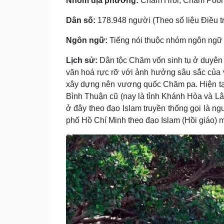
Nhóm địa phương:
Chăm Hroi, Chăm Poổn
Dân số:
178.948 người (Theo số liệu Điều tr
Ngôn ngữ:
Tiếng nói thuộc nhóm ngôn ngữ
Lịch sử:
Dân tộc Chăm vốn sinh tụ ở duyên h
văn hoá rực rỡ với ảnh hưởng sâu sắc của 
xây dựng nên vương quốc Chăm pa. Hiện tại
Bình Thuận cũ (nay là tỉnh Khánh Hòa và 
ở đây theo đạo Islam truyền thống gọi là n
phố Hồ Chí Minh theo đạo Islam (Hồi giáo) m