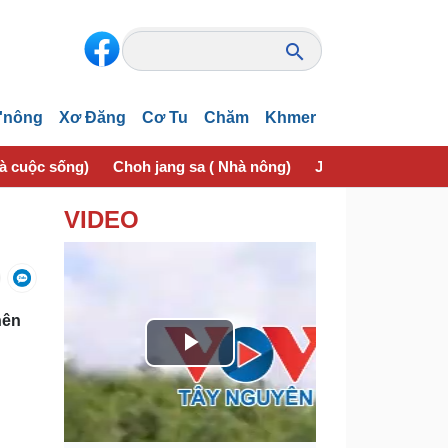
'nông
Xơ Đăng
Cơ Tu
Chăm
Khmer
và cuộc sống)
Choh jang sa ( Nhà nông)
Jơhngơ̆m pran (Sứ
VIDEO
nên
P
l