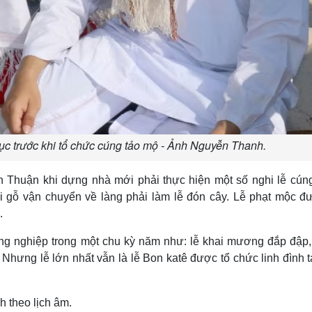
c trước khi tổ chức cúng tảo mộ - Ảnh Nguyễn Thanh.
Thuận khi dựng nhà mới phải thực hiện một số nghi lễ cún
i gỗ vận chuyển về làng phải làm lễ đón cây. Lễ phạt mộc đ
.
ng nghiệp trong một chu kỳ năm như: lễ khai mương đắp đập,
 Nhưng lễ lớn nhất vẫn là lễ Bon katê được tổ chức linh đình t
h theo lịch âm.