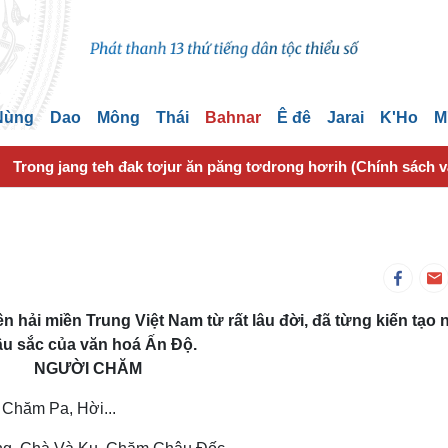
 Nùng
Dao
Mông
Thái
Bahnar
Ê đê
Jarai
K'Ho
M
Trong jang teh đak tơjur ăn păng tơdrong hơrih (Chính sách 
 hải miền Trung Việt Nam từ rất lâu đời, đã từng kiến tạo 
âu sắc của văn hoá Ấn Ðộ.
NGƯỜI CHĂM
Chăm Pa, Hời...