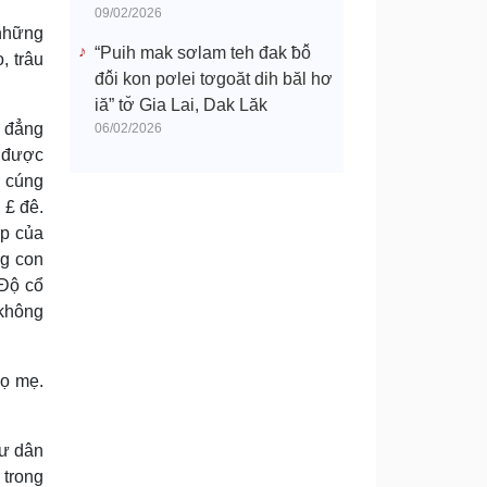
09/02/2026
 những
“Puih mak sơlam teh đak ƀô̆
, trâu
đô̆i kon pơlei tơgoăt dih băl hơ
iă” tơ̆ Gia Lai, Dak Lăk
i đẳng
06/02/2026
i được
ờ cúng
 £ đê.
ớp của
ng con
 Ðộ cổ
 không
họ mẹ.
cư dân
 trong