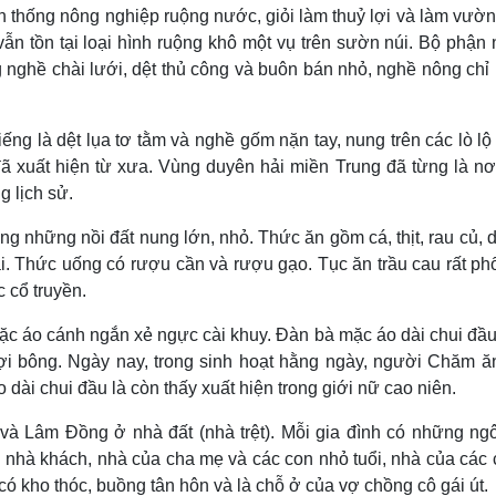
 thống nông nghiệp ruộng nước, giỏi làm thuỷ lợi và làm vườn
vẫn tồn tại loại hình ruộng khô một vụ trên sườn núi. Bộ phận
ghề chài lưới, dệt thủ công và buôn bán nhỏ, nghề nông chỉ 
ng là dệt lụa tơ tằm và nghề gốm nặn tay, nung trên các lò lộ 
ã xuất hiện từ xưa. Vùng duyên hải miền Trung đã từng là nơ
g lịch sử.
những nồi đất nung lớn, nhỏ. Thức ăn gồm cá, thịt, rau củ, 
lại. Thức uống có rượu cần và rượu gạo. Tục ăn trầu cau rất ph
c cổ truyền.
c áo cánh ngắn xẻ ngực cài khuy. Ðàn bà mặc áo dài chui đầ
sợi bông. Ngày nay, trong sinh hoạt hằng ngày, người Chăm 
 dài chui đầu là còn thấy xuất hiện trong giới nữ cao niên.
và Lâm Đồng ở nhà đất (nhà trệt). Mỗi gia đình có những ng
: nhà khách, nhà của cha mẹ và các con nhỏ tuổi, nhà của các 
 có kho thóc, buồng tân hôn và là chỗ ở của vợ chồng cô gái út.