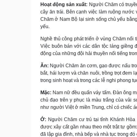
Hoạt động sản xuất:
Người Chăm có truyền
cây ăn trái. Bên cạnh việc làm ruộng nước 
Chăm ở Nam Bộ lại sinh sống chủ yếu bằng n
yếu.
Nghề thủ công phát triển ở vùng Chăm nổi tiế
Việc buôn bán với các dân tộc láng giềng đ
động của những đội hải thuyền nổi tiếng tron
Ăn:
Người Chăm ăn cơm, gạo được nấu trong 
bắt, hái lượm và chăn nuôi, trồng trọt đem 
trong sinh hoạt và trong các lễ nghi phong tụ
Mặc:
Nam nữ đều quấn váy tấm. Ðàn ông mặ
chủ đạo trên y phục là màu trắng của vải 
như người Việt ở miền Trung, chỉ có chiếc áo
Ở:
Người Chăm cư trú tại tỉnh Khánh Hòa 
được xây cất gần nhau theo một trật tự gồm
đã lập gia đình, nhà bếp và nhà tục trong đó