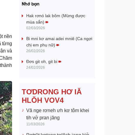
a
Nhớ bạn
y
Hak rơnó lak bôm (Mừng được
mùa sắn)
V
02/03/2026
ột nền
Bi mni kơ amai adei mniê (Ca ngợi
i
ã từng
chị em phụ nữ)
uận và
26/02/2026
d
i Chăm
Đơs git oh, git bi
 thành
e
24/02/2026
o
TƠDRONG HƠ IĂ
HLŎH VOV4
Vă nge rơneh ưh kơ tôm khei
tih vơ̆ pran jăng
11/03/2026