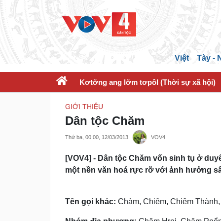
Việt
Tày -
Kơtơ̆ng ang lơ̆m tơpôl (Thời sự xã hội)
GIỚI THIỆU
Dân tộc Chăm
Thứ ba, 00:00, 12/03/2013
VOV4
[VOV4] - Dân tộc Chăm vốn sinh tụ ở duyên
một nền văn hoá rực rỡ với ảnh hưởng s
Tên gọi khác:
Chàm, Chiêm, Chiêm Thành, 