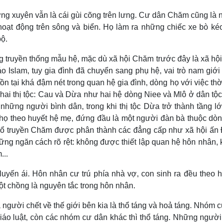
g xuyên vẫn là cái gùi cõng trên lưng. Cư dân Chăm cũng là
oạt động trên sông và biển. Họ làm ra những chiếc xe bò kéo
bộ.
truyền thống mẫu hệ, mặc dù xã hội Chăm trước đây là xã hộ
o Islam, tuy gia đình đã chuyển sang phụ hệ, vai trò nam giớ
n tại khá đậm nét trong quan hệ gia đình, dòng họ với việc th
ai thị tộc: Cau và Dừa như hai hệ dòng Niee và Mlô ở dân tộc
 những người bình dân, trong khi thị tộc Dừa trở thành tầng l
ng họ theo huyết hệ mẹ, đứng đầu là một người đàn bà thuộc dò
i cổ truyền Chăm được phân thành các đẳng cấp như xã hội ấn
hững ngăn cách rõ rệt: không được thiết lập quan hệ hôn nhân,
...
uyến ái. Hôn nhân cư trú phía nhà vợ, con sinh ra đều theo 
một chồng là nguyên tắc trong hôn nhân.
gười chết về thế giới bên kia là thổ táng và hoả táng. Nhóm 
áo luật, còn các nhóm cư dân khác thì thổ táng. Những người