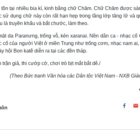
 tồn tại nhiều bia kí, kinh bằng chữ Chăm. Chữ Chăm được sá
c sử dụng chữ này còn rất hạn hẹp trong tầng lớp tăng lữ và q
u là truyền khẩu và bắt chước, làm theo.
mặt da Paranưng, trống vỗ, kèn xaranai. Nền dân ca - nhạc c
c cổ của người Việt ở miền Trung như trống cơm, nhạc nam ai,
 hội Bon katê diễn ra tại các đền tháp.
trận giả, thi cướp cờ, chơi trò bịt mắt bắt dê./
(Theo Bức tranh Văn hóa các Dân tộc Việt Nam - NXB Giá
môn