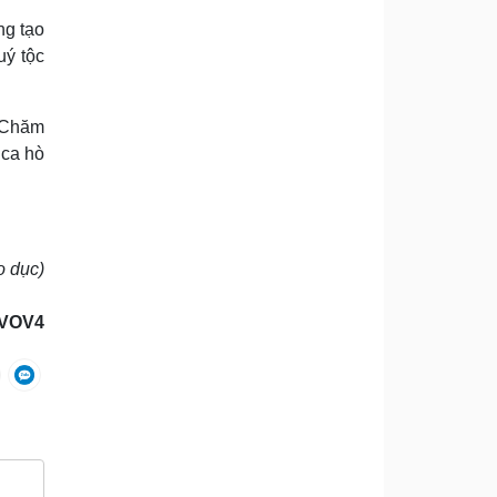
ng tạo
uý tộc
ổ Chăm
 ca hò
o dục)
VOV4