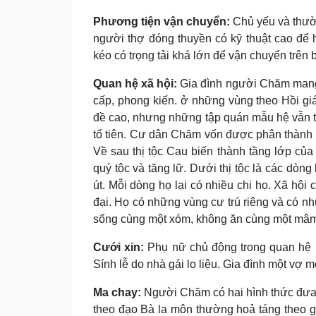
Phương tiện vận chuyển:
Chủ yếu và thườn
người thợ đóng thuyền có kỹ thuật cao để h
kéo có trọng tải khá lớn để vận chuyển trên 
Quan hệ xã hội:
Gia đình người Chăm mang 
cấp, phong kiến. ở những vùng theo Hồi giá
đề cao, nhưng những tập quán mẫu hệ vẫn tồ
tổ tiên. Cư dân Chăm vốn được phân thành h
Về sau thị tộc Cau biến thành tầng lớp của
quý tộc và tăng lữ. Dưới thị tộc là các dò
út. Mỗi dòng họ lại có nhiều chi họ. Xã hộ
đại. Họ có những vùng cư trú riêng và có n
sống cùng một xóm, không ăn cùng một mâm
Cưới xin:
Phụ nữ chủ động trong quan hệ l
Sính lễ do nhà gái lo liệu. Gia đình một vợ 
Ma chay:
Người Chăm có hai hình thức đưa n
theo đạo Bà la môn thường hoả táng theo gi