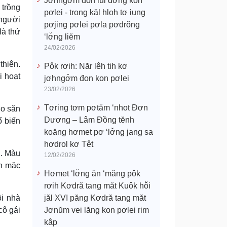
Jơhngơ̆m đon lui đơ̆ng kon
 trồng
pơlei - trong kăl hloh tơ iung
 người
pơjing pơlei pơla pơdrŏng
là thứ
‘lơ̆ng liĕm
24/02/2026
thiên.
Pôk rơih: Năr lêh tih kơ
i hoạt
jơhngơ̆m đon kon pơlei
23/02/2026
Tơring tơm pơtăm ‘nhot Đơn
do săn
Dương – Lâm Đồng tĕnh
ổ biến
koăng hơmet pơ ‘lơ̆ng jang sa
hơdrol kơ Têt
u. Màu
12/02/2026
ăn mặc
Hơmet ‘lơ̆ng ăn ‘măng pôk
rơih Kơdră tang măt Kuôk hô̆i
ôi nhà
jăl XVI păng Kơdră tang măt
cô gái
Jơnŭm vei lăng kon pơlei rim
kâp