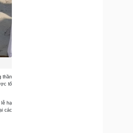
g thần
ược tổ
 lễ hạ
ại các