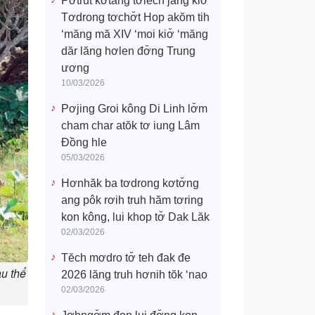
Pơtrŭt kơtang tơlĕch jang kiơ̆
Tơdrong tơchơ̆t Hop akŏm tih
‘măng mă XIV ‘moi kiơ̆ ‘măng
dăr lăng hơlen đơ̆ng Trung
ương
10/03/2026
Pơjing Groi kông Di Linh lơ̆m
cham char atŏk tơ iung Lâm
Đồng hle
05/03/2026
Hơnhăk ba tơdrong kơtơ̆ng
ang pôk rơih truh hăm tơring
kon kông, lui khop tơ̆ Dak Lăk
02/03/2026
Tĕch mơdro tơ̆ teh đak đe
u thể
2026 lăng truh hơnih tŏk ‘nao
02/03/2026