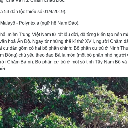
g, Chà Và Ku, Chăm Châu Ðốc.
a 53 dân tộc thiểu số 01/4/2019).
 Malayô - Polynéxia (ngữ hệ Nam Ðảo).
ải miền Trung Việt Nam từ rất lâu đời, đã từng kiến tạo nên m
văn hoá Ấn Ðộ. Ngay từ những thế kỉ thứ XVII, người Chăm đ
 cư dân gồm có hai bộ phận chính: Bộ phận cư trú ở Ninh Th
Lâm Đồng) chủ yếu theo đạo Bà la môn (một bộ phận nhỏ ngườ
gười Chăm Bà ni). Bộ phận cư trú ở một số tỉnh Tây Nam Bộ và
ới.