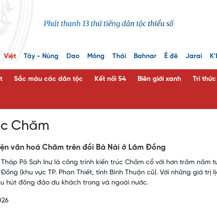
Việt
Tày - Nùng
Dao
Mông
Thái
Bahnar
Ê đê
Jarai
K'
t
Sắc màu các dân tộc
Kết nối 54
Biên giới xanh
Tri thứ
ộc Chăm
ện văn hoá Chăm trên đồi Bà Nài ở Lâm Đồng
 Tháp Pô Sah Inư là công trình kiến trúc Chăm cổ với hơn trăm năm tu
Đồng (khu vực TP. Phan Thiết, tỉnh Bình Thuận cũ). Với những giá trị 
hu hút đông đảo du khách trong và ngoài nước.
026