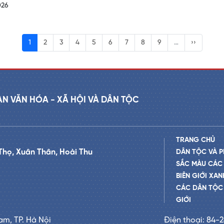
026
1
2
3
4
5
6
7
8
9
…
››
AN VĂN HÓA - XÃ HỘI VÀ DÂN TỘC
TRANG CHỦ
Thọ, Xuân Thân, Hoài Thu
DÂN TỘC VÀ P
SẮC MÀU CÁC
BIÊN GIỚI XAN
CÁC DÂN TỘC 
GIỚI
am, TP. Hà Nội
Điện thoại: 84-