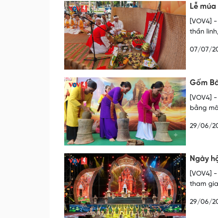
Lễ múa
[VOV4] -
thần linh
07/07/2
Gốm Bà
[VOV4] -
bằng mô
29/06/2
Ngày hộ
[VOV4] -
tham gia
29/06/2