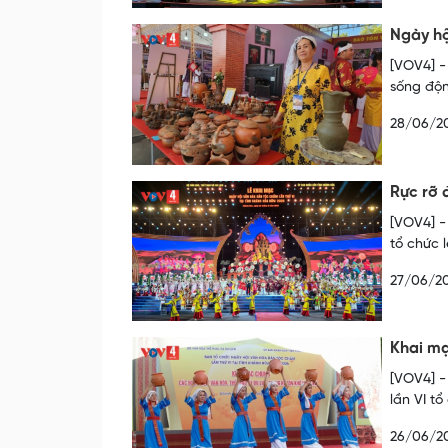
Ngày hộ
[VOV4] -
sống độn
28/06/2
Rực rỡ 
[VOV4] -
tổ chức 
27/06/2
Khai mạ
[VOV4] -
lần VI t
26/06/2