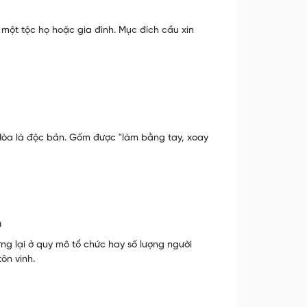
 một tộc họ hoặc gia đình. Mục đích cầu xin
Hòa là độc bản. Gốm được "làm bằng tay, xoay
n
g lại ở quy mô tổ chức hay số lượng người
ôn vinh.