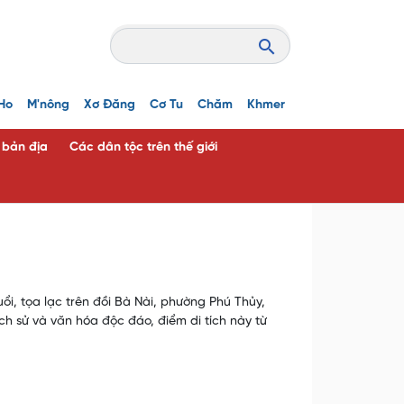
Ho
M'nông
Xơ Đăng
Cơ Tu
Chăm
Khmer
c bản địa
Các dân tộc trên thế giới
ổi, tọa lạc trên đồi Bà Nài, phường Phú Thủy,
lịch sử và văn hóa độc đáo, điểm di tích này từ