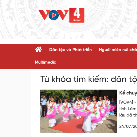
Dân tộc và Phát triển
Người miền núi chấ
Multimedia
Từ khóa tìm kiếm:
dân t
Kể chuy
[VOV4] -
tỉnh Lâm 
lâu đã t
24/07/2