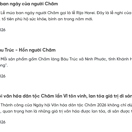
 ban ngày của người Chăm
 Lễ múa ban ngày người Chăm gọi là lễ Rija Harei. Đây là lễ nghi của
, tổ tiên phù hộ sức khỏe, bình an trong năm mới.
026
u Trúc - Hồn người Chăm
 Mỗi sản phẩm gốm Chăm làng Bàu Trúc xã Ninh Phước, tỉnh Khánh 
ng".
026
i văn hóa dân tộc Chăm lần VI tôn vinh, lan tỏa giá trị di sả
 Thành công của Ngày hội Văn hóa dân tộc Chăm 2026 không chỉ dừn
, quan trọng hơn là những giá trị văn hóa được lan tỏa, di sản được t
026