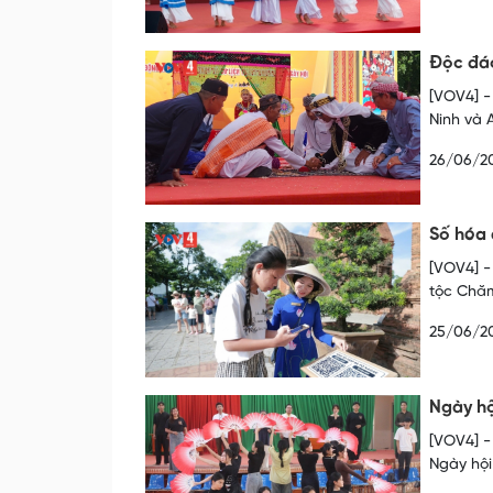
Độc đáo
[VOV4] -
Ninh và 
26/06/2
Số hóa 
[VOV4] -
tộc Chăm
25/06/2
Ngày hộ
[VOV4] -
Ngày hội