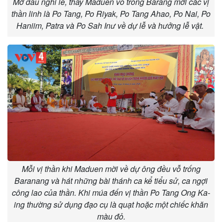
Mở đầu nghi lễ, thầy Maduen vỗ trống Barang mời các vị
thần linh là Po Tang, Po Riyak, Po Tang Ahao, Po Nai, Po
Haniim, Patra và Po Sah Inư về dự lễ và hưởng lễ vật.
Mỗi vị thần khi Maduen mời về dự ông đều vỗ trống
Baranang và hát những bài thánh ca kể tiểu sử, ca ngợi
công lao của thần. Khi múa đến vị thần Po Tang Ong Ka-
ing thường sử dụng đạo cụ là quạt hoặc một chiếc khăn
màu đỏ.