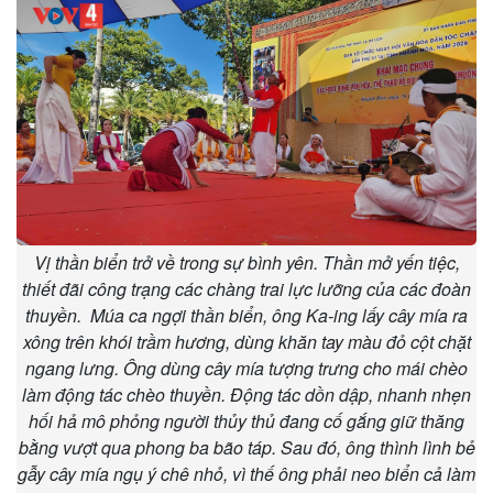
Vị thần biển trở về trong sự bình yên. Thần mở yến tiệc,
thiết đãi công trạng các chàng trai lực lưỡng của các đoàn
thuyền. Múa ca ngợi thần biển, ông Ka-ing lấy cây mía ra
xông trên khói trầm hương, dùng khăn tay màu đỏ cột chặt
ngang lưng. Ông dùng cây mía tượng trưng cho mái chèo
làm động tác chèo thuyền. Động tác dồn dập, nhanh nhẹn
hối hả mô phỏng người thủy thủ đang cố gắng giữ thăng
bằng vượt qua phong ba bão táp. Sau đó, ông thình lình bẻ
gẫy cây mía ngụ ý chê nhỏ, vì thế ông phải neo biển cả làm