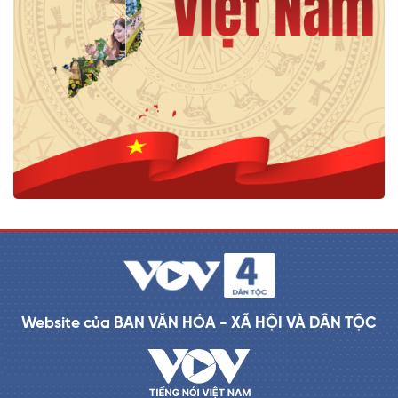
Website của BAN VĂN HÓA - XÃ HỘI VÀ DÂN TỘC