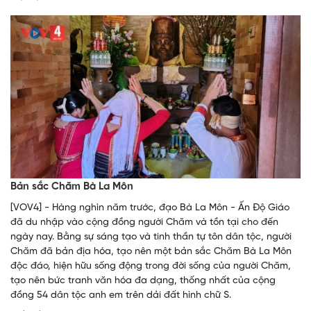
Bản sắc Chăm Bà La Môn
[VOV4] - Hàng nghìn năm trước, đạo Bà La Môn - Ấn Độ Giáo
đã du nhập vào cộng đồng người Chăm và tồn tại cho đến
ngày nay. Bằng sự sáng tạo và tinh thần tự tôn dân tộc, người
Chăm đã bản địa hóa, tạo nên một bản sắc Chăm Bà La Môn
độc đáo, hiện hữu sống động trong đời sống của người Chăm,
tạo nên bức tranh văn hóa đa dạng, thống nhất của cộng
đồng 54 dân tộc anh em trên dải đất hình chữ S.