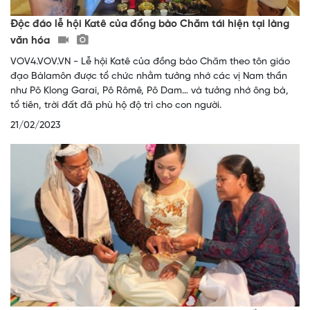
Độc đáo lễ hội Katê của đồng bào Chăm tái hiện tại làng
văn hóa
VOV4.VOV.VN - Lễ hội Katê của đồng bào Chăm theo tôn giáo
đạo Bàlamôn được tổ chức nhằm tưởng nhớ các vị Nam thần
như Pô Klong Garai, Pô Rômê, Pô Dam… và tưởng nhớ ông bà,
tổ tiên, trời đất đã phù hộ độ trì cho con người.
21/02/2023