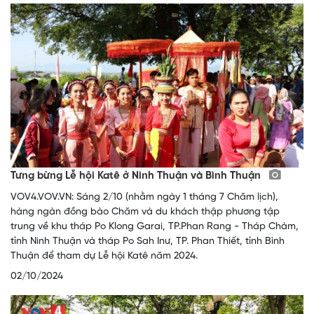
Tưng bừng Lễ hội Katê ở Ninh Thuận và Bình Thuận
VOV4.VOV.VN: Sáng 2/10 (nhằm ngày 1 tháng 7 Chăm lịch),
hàng ngàn đồng bào Chăm và du khách thập phương tập
trung về khu tháp Po Klong Garai, TP.Phan Rang - Tháp Chàm,
tỉnh Ninh Thuận và tháp Po Sah Inư, TP. Phan Thiết, tỉnh Bình
Thuận để tham dự Lễ hội Katê năm 2024.
02/10/2024