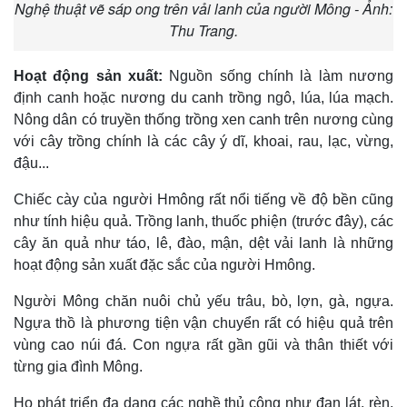
Nghệ thuật vẽ sáp ong trên vải lanh của người Mông - Ảnh:
Thu Trang.
Hoạt động sản xuất:
Nguồn sống chính là làm nương
định canh hoặc nương du canh trồng ngô, lúa, lúa mạch.
Nông dân có truyền thống trồng xen canh trên nương cùng
với cây trồng chính là các cây ý dĩ, khoai, rau, lạc, vừng,
đậu...
Chiếc cày của người Hmông rất nổi tiếng về độ bền cũng
như tính hiệu quả. Trồng lanh, thuốc phiện (trước đây), các
cây ăn quả như táo, lê, đào, mận, dệt vải lanh là những
hoạt động sản xuất đặc sắc của người Hmông.
Người Mông chăn nuôi chủ yếu trâu, bò, lợn, gà, ngựa.
Ngựa thồ là phương tiện vận chuyển rất có hiệu quả trên
vùng cao núi đá. Con ngựa rất gần gũi và thân thiết với
từng gia đình Mông.
Họ phát triển đa dạng các nghề thủ công như đan lát, rèn,