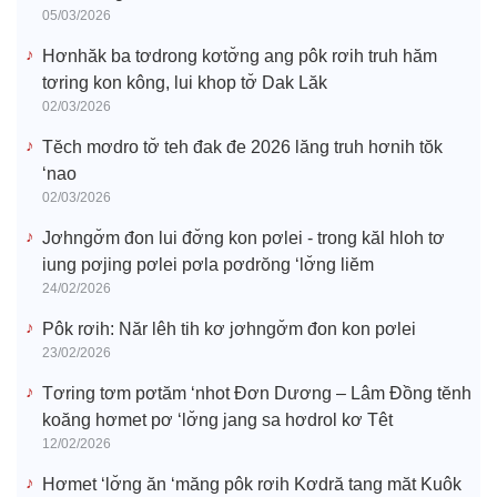
05/03/2026
Hơnhăk ba tơdrong kơtơ̆ng ang pôk rơih truh hăm
tơring kon kông, lui khop tơ̆ Dak Lăk
02/03/2026
Tĕch mơdro tơ̆ teh đak đe 2026 lăng truh hơnih tŏk
‘nao
02/03/2026
Jơhngơ̆m đon lui đơ̆ng kon pơlei - trong kăl hloh tơ
iung pơjing pơlei pơla pơdrŏng ‘lơ̆ng liĕm
24/02/2026
Pôk rơih: Năr lêh tih kơ jơhngơ̆m đon kon pơlei
23/02/2026
Tơring tơm pơtăm ‘nhot Đơn Dương – Lâm Đồng tĕnh
koăng hơmet pơ ‘lơ̆ng jang sa hơdrol kơ Têt
12/02/2026
Hơmet ‘lơ̆ng ăn ‘măng pôk rơih Kơdră tang măt Kuôk