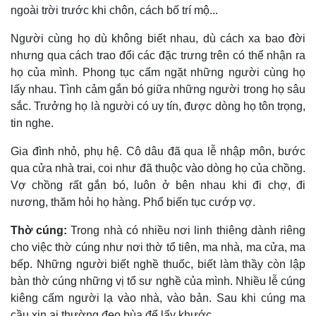
ngoài trời trước khi chôn, cách bố trí mộ...
Người cùng họ dù không biết nhau, dù cách xa bao đời
nhưng qua cách trao đổi các đặc trưng trên có thể nhận ra
họ của mình. Phong tục cấm ngặt những người cùng họ
lấy nhau. Tình cảm gắn bó giữa những người trong họ sâu
sắc. Trưởng họ là người có uy tín, được dòng họ tôn trọng,
tin nghe.
Gia đình nhỏ, phụ hệ. Cô dâu đã qua lễ nhập môn, bước
qua cửa nhà trai, coi như đã thuộc vào dòng họ của chồng.
Vợ chồng rất gắn bó, luôn ở bên nhau khi đi chợ, đi
nương, thăm hỏi họ hàng. Phổ biến tục cướp vợ.
Thờ cúng:
Trong nhà có nhiều nơi linh thiêng dành riêng
cho việc thờ cúng như nơi thờ tổ tiên, ma nhà, ma cửa, ma
bếp. Những người biết nghề thuốc, biết làm thầy còn lập
bàn thờ cúng những vị tổ sư nghề của mình. Nhiều lễ cúng
kiêng cấm người lạ vào nhà, vào bản. Sau khi cúng ma
cầu xin ai thường đeo bùa để lấy khước.