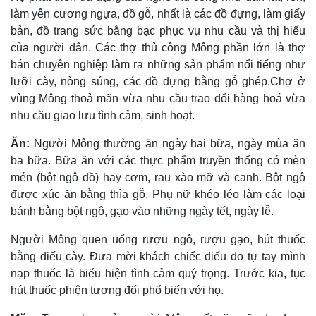
làm yên cương ngựa, đồ gỗ, nhất là các đồ đựng, làm giấy
bản, đồ trang sức bằng bạc phục vụ nhu cầu và thị hiếu
của người dân. Các thợ thủ công Mông phần lớn là thợ
bán chuyên nghiệp làm ra những sản phẩm nổi tiếng như
lưỡi cày, nòng súng, các đồ đựng bằng gỗ ghép.Chợ ở
vùng Mông thoả mãn vừa nhu cầu trao đổi hàng hoá vừa
nhu cầu giao lưu tình cảm, sinh hoạt.
Ăn:
Người Mông thường ăn ngày hai bữa, ngày mùa ăn
ba bữa. Bữa ăn với các thực phẩm truyền thống có mèn
mén (bột ngô đồ) hay cơm, rau xào mỡ và canh. Bột ngô
được xúc ăn bằng thìa gỗ. Phụ nữ khéo léo làm các loại
bánh bằng bột ngô, gạo vào những ngày tết, ngày lễ.
Người Mông quen uống rượu ngô, rượu gạo, hút thuốc
bằng điếu cày. Ðưa mời khách chiếc điếu do tự tay mình
nạp thuốc là biểu hiện tình cảm quý trọng. Trước kia, tục
hút thuốc phiện tương đối phổ biến với họ.