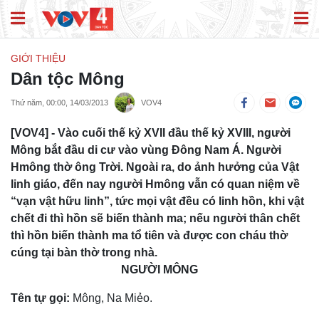
GIỚI THIỆU
Dân tộc Mông
Thứ năm, 00:00, 14/03/2013
VOV4
[VOV4] - Vào cuối thế kỷ XVII đầu thế kỷ XVIII, người
Mông bắt đầu di cư vào vùng Đông Nam Á. Người
Hmông thờ ông Trời. Ngoài ra, do ảnh hưởng của Vật
linh giáo, đến nay người Hmông vẫn có quan niệm về
“vạn vật hữu linh”, tức mọi vật đều có linh hồn, khi vật
chết đi thì hồn sẽ biến thành ma; nếu người thân chết
thì hồn biến thành ma tổ tiên và được con cháu thờ
cúng tại bàn thờ trong nhà.
NGƯỜI MÔNG
Tên tự gọi:
Mông, Na Miẻo.