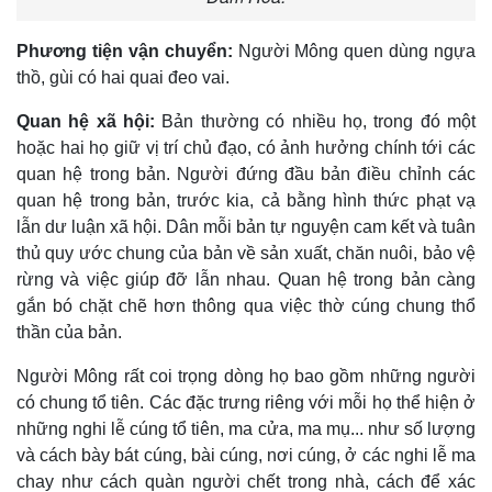
Phương tiện vận chuyển:
Người Mông quen dùng ngựa
thồ, gùi có hai quai đeo vai.
Quan hệ xã hội:
Bản thường có nhiều họ, trong đó một
hoặc hai họ giữ vị trí chủ đạo, có ảnh hưởng chính tới các
quan hệ trong bản. Người đứng đầu bản điều chỉnh các
quan hệ trong bản, trước kia, cả bằng hình thức phạt vạ
lẫn dư luận xã hội. Dân mỗi bản tự nguyện cam kết và tuân
thủ quy ước chung của bản về sản xuất, chăn nuôi, bảo vệ
rừng và việc giúp đỡ lẫn nhau. Quan hệ trong bản càng
gắn bó chặt chẽ hơn thông qua việc thờ cúng chung thổ
thần của bản.
Người Mông rất coi trọng dòng họ bao gồm những người
có chung tổ tiên. Các đặc trưng riêng với mỗi họ thể hiện ở
những nghi lễ cúng tổ tiên, ma cửa, ma mụ... như số lượng
và cách bày bát cúng, bài cúng, nơi cúng, ở các nghi lễ ma
chay như cách quàn người chết trong nhà, cách để xác