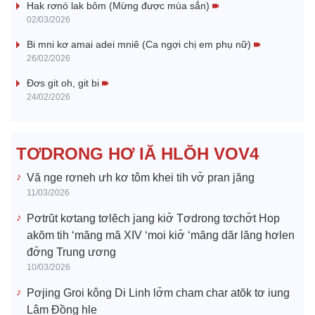
Hak rơnó lak bôm (Mừng được mùa sắn)
y
02/03/2026
V
Bi mni kơ amai adei mniê (Ca ngợi chị em phụ nữ)
26/02/2026
i
Đơs git oh, git bi
24/02/2026
d
e
TƠDRONG HƠ IĂ HLŎH VOV4
o
Vă nge rơneh ưh kơ tôm khei tih vơ̆ pran jăng
11/03/2026
Pơtrŭt kơtang tơlĕch jang kiơ̆ Tơdrong tơchơ̆t Hop
akŏm tih ‘măng mă XIV ‘moi kiơ̆ ‘măng dăr lăng hơlen
đơ̆ng Trung ương
10/03/2026
Pơjing Groi kông Di Linh lơ̆m cham char atŏk tơ iung
Lâm Đồng hle