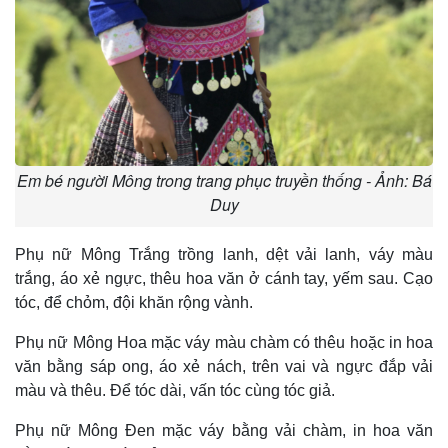
Em bé người Mông trong trang phục truyền thống - Ảnh: Bá
Duy
Phụ nữ Mông Trắng trồng lanh, dệt vải lanh, váy màu
trắng, áo xẻ ngực, thêu hoa văn ở cánh tay, yếm sau. Cạo
tóc, để chỏm, đội khăn rộng vành.
Phụ nữ Mông Hoa mặc váy màu chàm có thêu hoặc in hoa
văn bằng sáp ong, áo xẻ nách, trên vai và ngực đắp vải
màu và thêu. Ðể tóc dài, vấn tóc cùng tóc giả.
Phụ nữ Mông Ðen mặc váy bằng vải chàm, in hoa văn