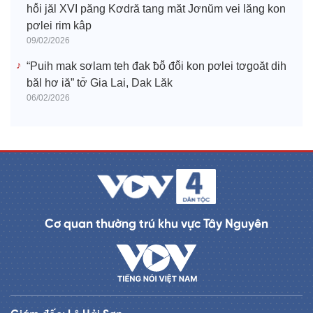
hô̆i jăl XVI păng Kơdră tang măt Jơnŭm vei lăng kon
pơlei rim kâp
09/02/2026
“Puih mak sơlam teh đak ƀô̆ đô̆i kon pơlei tơgoăt dih
băl hơ iă” tơ̆ Gia Lai, Dak Lăk
06/02/2026
Cơ quan thường trú khu vực Tây Nguyên