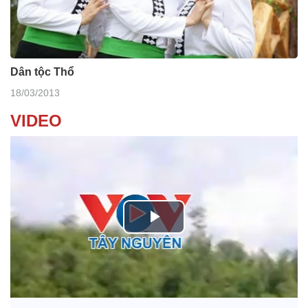
Dân tộc Thổ
18/03/2013
VIDEO
P
l
Nhớ bạn
a