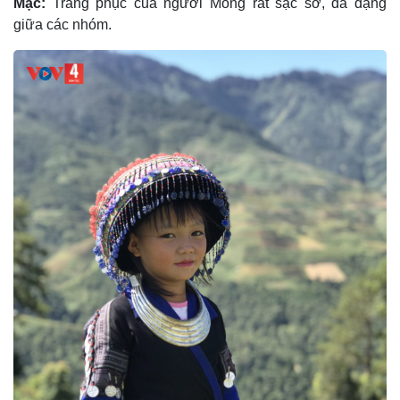
Mặc:
Trang phục của người Mông rất sặc sỡ, đa dạng
giữa các nhóm.