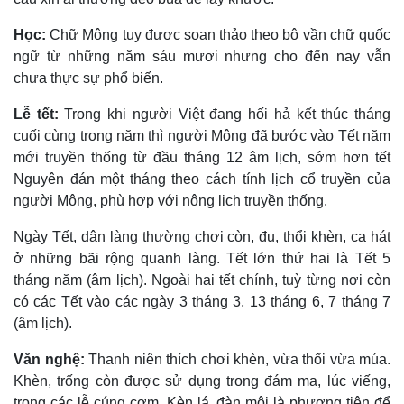
Học:
Chữ Mông tuy được soạn thảo theo bộ vần chữ quốc
ngữ từ những năm sáu mươi nhưng cho đến nay vẫn
chưa thực sự phổ biến.
Lễ tết:
Trong khi người Việt đang hối hả kết thúc tháng
cuối cùng trong năm thì người Mông đã bước vào Tết năm
mới truyền thống từ đầu tháng 12 âm lịch, sớm hơn tết
Nguyên đán một tháng theo cách tính lịch cổ truyền của
người Mông, phù hợp với nông lịch truyền thống.
Ngày Tết, dân làng thường chơi còn, đu, thổi khèn, ca hát
ở những bãi rộng quanh làng. Tết lớn thứ hai là Tết 5
tháng năm (âm lịch). Ngoài hai tết chính, tuỳ từng nơi còn
có các Tết vào các ngày 3 tháng 3, 13 tháng 6, 7 tháng 7
(âm lịch).
Văn nghệ:
Thanh niên thích chơi khèn, vừa thổi vừa múa.
Khèn, trống còn được sử dụng trong đám ma, lúc viếng,
trong các lễ cúng cơm. Kèn lá, đàn môi là phương tiện để