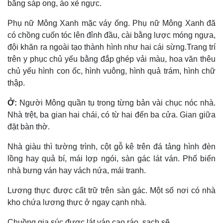
bằng sáp ong, áo xẻ ngực.
Phụ nữ Mông Xanh mặc váy ống. Phụ nữ Mông Xanh đã
có chồng cuốn tóc lên đỉnh đầu, cài bằng lược móng ngựa,
đội khăn ra ngoài tạo thành hình như hai cái sừng.Trang trí
trên y phục chủ yếu bằng đắp ghép vải màu, hoa văn thêu
chủ yếu hình con ốc, hình vuông, hình quả trám, hình chữ
thập.
Ở:
Người Mông quần tụ trong từng bản vài chục nóc nhà.
Nhà trệt, ba gian hai chái, có từ hai đến ba cửa. Gian giữa
đặt bàn thờ.
Nhà giàu thì tường trình, cột gỗ kê trên đá tảng hình đèn
lồng hay quả bí, mái lợp ngói, sàn gác lát ván. Phổ biến
nhà bưng ván hay vách nứa, mái tranh.
Lương thực được cất trữ trên sàn gác. Một số nơi có nhà
kho chứa lương thực ở ngay cạnh nhà.
Chuồng gia súc được lát ván cao ráo, sạch sẽ.