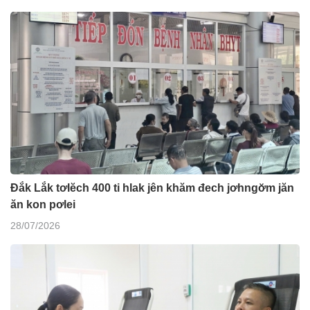
Đắk Lắk tơlĕch 400 ti hlak jên khăm đech jơhngơ̆m jăn
ăn kon pơlei
28/07/2026