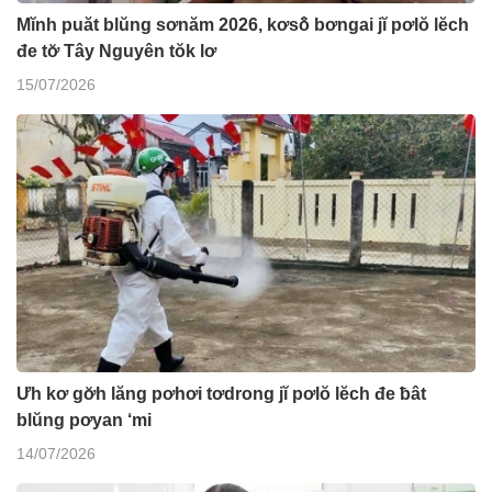
Mĭnh puăt blŭng sơnăm 2026, kơsô̆ bơngai jĭ pơlŏ lĕch
đe tơ̆ Tây Nguyên tŏk lơ
15/07/2026
Ưh kơ gơ̆h lăng pơhơi tơdrong jĭ pơlŏ lĕch đe ƀât
blŭng pơyan ‘mi
14/07/2026