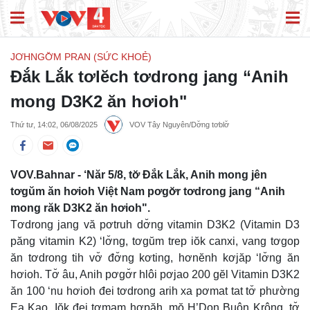
JƠHNGƠ̆M PRAN (SỨC KHOẺ)
Đắk Lắk tơlĕch tơdrong jang “Anih
mong D3K2 ăn hơioh"
Thứ tư, 14:02, 06/08/2025
VOV Tây Nguyên/Dơ̆ng tơblơ̆
VOV.Bahnar - ‘Năr 5/8, tơ̆ Đắk Lắk, Anih mong jên
tơgŭm ăn hơioh Việt Nam pơgơ̆r tơdrong jang “Anih
mong răk D3K2 ăn hơioh".
Tơdrong jang vă pơtruh dơ̆ng vitamin D3K2 (Vitamin D3
păng vitamin K2) ‘lơ̆ng, tơgŭm trep iŏk canxi, vang tơgop
ăn tơdrong tih vơ̆ đơ̆ng kơting, hơnĕnh kơjăp ‘lơ̆ng ăn
hơioh. Tơ̆ âu, Anih pơgơ̆r hlôi pơjao 200 gĕl Vitamin D3K2
ăn 100 ‘nu hơioh đei tơdrong arih xa pơmat tat tơ̆ phường
Ea Kao. Iŏk đei tơmam hơpăh, mŏ H’Don Buôn Krông, tơ̆