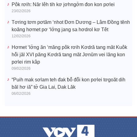
Pôk rơih: Năr lêh tih kơ jơhngơ̆m đon kon pơlei
23/02/2026
Tơring tơm pơtăm ‘nhot Đơn Dương – Lâm Đồng tĕnh
koăng hơmet pơ ‘lơ̆ng jang sa hơdrol kơ Têt
12/02/2026
Hơmet ‘lơ̆ng ăn ‘măng pôk rơih Kơdră tang măt Kuôk
hô̆i jăl XVI păng Kơdră tang măt Jơnŭm vei lăng kon
pơlei rim kâp
09/02/2026
“Puih mak sơlam teh đak ƀô̆ đô̆i kon pơlei tơgoăt dih
băl hơ iă” tơ̆ Gia Lai, Dak Lăk
06/02/2026