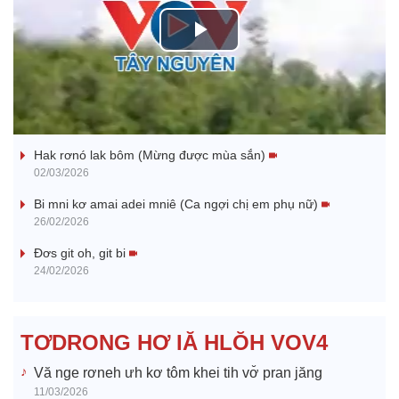
P
l
Nhớ bạn
a
Hak rơnó lak bôm (Mừng được mùa sắn)
y
02/03/2026
V
Bi mni kơ amai adei mniê (Ca ngợi chị em phụ nữ)
26/02/2026
i
Đơs git oh, git bi
24/02/2026
d
e
TƠDRONG HƠ IĂ HLŎH VOV4
o
Vă nge rơneh ưh kơ tôm khei tih vơ̆ pran jăng
11/03/2026