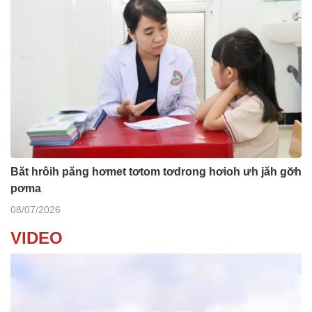
Băt hrôih păng hơmet tơtom tơdrong hơioh ưh jăh gơ̆h
pơma
08/07/2026
VIDEO