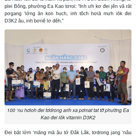
plei Bông, phường Ea Kao tơroi: “Inh ưh kơ đei jên vă răt
pơgang ‘lơ̆ng ăn kon huch, inh tôch hơiă mưh iŏk đei
D3K2 âu, inh bơnê lơ dêh.”
100 ‘nu hơioh đei tơdrong arih xa pơmat tat tơ̆ phường Ea
Kao đei iŏk vitamin D3K2
Đei băt lơ̆m ‘măng mă âu tơ̆ Đắk Lắk, tơdrong jang ‘nâu