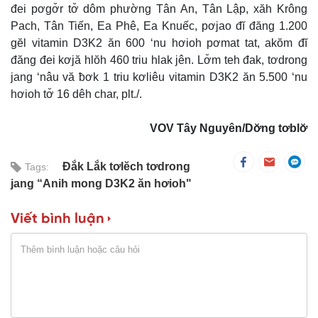
đei pơgơ̆r tơ̆ dôm phường Tân An, Tân Lập, xăh Krông
Pach, Tân Tiến, Ea Phê, Ea Knuếc, pơjao đĭ đăng 1.200
gĕl vitamin D3K2 ăn 600 ‘nu hơioh pơmat tat, akŏm đĭ
đăng đei kơjă hlŏh 460 triu hlak jên. Lơ̆m teh đak, tơdrong
jang ‘nâu vă ƀơk 1 triu kơliêu vitamin D3K2 ăn 5.500 ‘nu
hơioh tơ̆ 16 dêh char, plt./.
VOV Tây Nguyên/Dơ̆ng tơblơ̆
Đắk Lắk tơlĕch tơdrong
Tags:
jang “Anih mong D3K2 ăn hơioh"
Viết bình luận