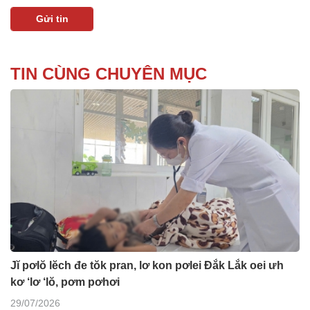
TIN CÙNG CHUYÊN MỤC
Jĭ pơlŏ lĕch đe tŏk pran, lơ kon pơlei Đắk Lắk oei ưh
kơ ‘lơ ‘lŏ, pơm pơhơi
29/07/2026