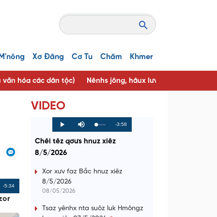
M'nông
Xơ Đăng
Cơ Tu
Chăm
Khmer
u văn hóa các dân tộc)
Nênhs jông, hâux lưv jông ( Người tốt, 
VIDEO
R
-3:58
L
P
P
M
o
r
l
u
a
o
a
t
e
Chêi têz qơưs hnuz xiêz
d
g
y
e
e
r
d
e
8/5/2026
m
:
s
0
s
%
:
a
0
Xor xưv faz Bắc hnuz xiêz
%
8/5/2026
i
Remaining
-5:34
08/05/2026
n
zor
Time
Tsaz yênhx nta suôz luk Hmôngz
i