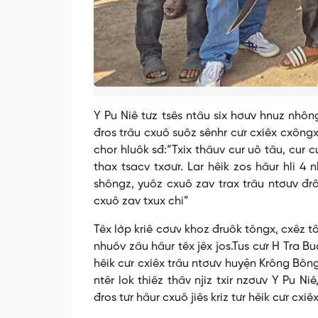
Y Pu Niê tưz tsês ntâu six hơưv hnuz nhông
đros trâu cxuô suôz sênhr cưr cxiêx cxôngx 
chor hluôk sđ:“Txix thâuv cur uô tâu, cur c
thax tsacv txơưr. Lar hêik zos hâur hli 4 
shôngz, yuôz cxuô zav trax trâu ntơưv đr
cxuô zav txux chi”
Têx lớp kriê cơưv khoz đruôk tôngx, cxêz tôn
nhuôv zâu hâur têx jêx jos.Tus cưr H Tra B
hêik cưr cxiêx trâu ntơưv huyện Krông Bông 
ntêr lok thiêz thâv njiz txir nzơưv Y Pu N
đros tưr hâur cxuô jiês kriz tưr hêik cưr cxi