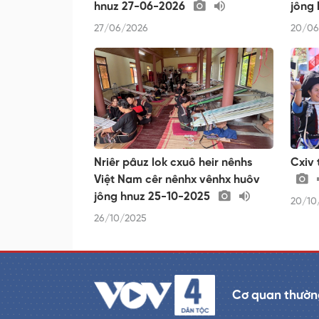
hnuz 27-06-2026
jông
27/06/2026
20/06
Nriêr pâuz lok cxuô heir nênhs
Cxiv
Việt Nam cêr nênhx vênhx huôv
jông hnuz 25-10-2025
20/10
26/10/2025
Cơ quan thường