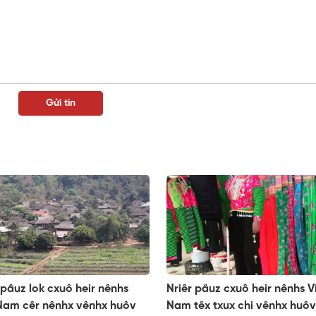
 pâuz lok cxuô heir nênhs
Nriêr pâuz cxuô heir nênhs V
 Nam cêr nênhx vênhx huôv
Nam têx txux chi vênhx huôv