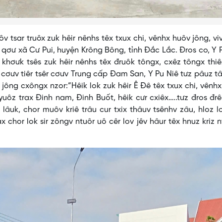
ôv tsar truôx zuk hêir nênhs têx txux chi, vênhx huôv jông, vi
v qơư xã Cư Pui, huyện Krông Bông, tỉnh Đắc Lắc. Đros co, Y 
r, khơưk tsês zuk hêir nênhs têx đruôk tôngx, cxêz tôngx thiê
 cơưv tiêr tsêr cơưv Trung cấp Đam San, Y Pu Niê tưz pâuz t
jông cxôngx nzor:“Hêik lok zuk hêir Ê Đê têx txux chi, vênh
 yuôz trax Đinh nam, Đinh Buốt, hêik cưr cxiêx…..tưz đros đrê
lâuk, chor muôv kriê trâu cur txix thâuv tsênhv zâu, hloz lo
x chor lok sir zôngv ntuôr uô cêr lov jêv hâur têx hnuz kriz 