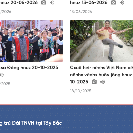
 hnuz 20-06-2026
hnuz 13-06-2026
/2026
13/06/2026
 tsa Đảng hnuz 20-10-2025
Cxuô heir nênhs Việt Nam cê
nênhx vênhx huôv jông hnuz
10-2025
/2025
18/10/2025
 trú Đài TNVN tại Tây Bắc