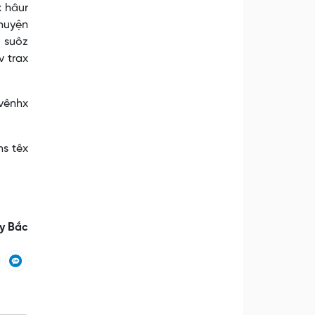
x hâur
 huyện
i suôz
v trax
 vênhx
hs têx
y Bắc