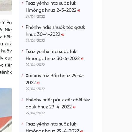
Tsaz yênhx nta suôz luk
Hmôngz hnuz 2-5-2022
29/04/2022
v Y Pu
Phênhv ndis shuôk têz qơưk
Pu Niê
hnuz 30-4-2022
z hêir
29/04/2022
âu zuk
x huôv
Tsaz yênhx nta suôz luk
iv cur
Hmôngz hnuz 30-4-2022
x tiêr
29/04/2022
ntênhk
Xor xưv faz Bắc hnuz 29-4-
2022
29/04/2022
Phênhv nriêr pâuz cêr chêi têz
qơưk hnuz 29-4-2022
29/04/2022
Tsaz yênhx nta suôz luk
Hmôngz hnuz 29-4-2022