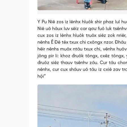
Y Pu Niê zos iz lênhx hluôk shir phaz lul hu
Niê uô hâux lưv sêiz car qơư fuô luk tsênh
cux zos iz lênhx hluôk truôx siêz zok nriê
nênhs Ê Đê têx txux chi cxôngx nzor. Đhâu
hêir nênhs muôx ntâu txux chi, vênhx huôv 
jông pir li: khoz đruôk tôngx, cxêz tôngx,
đruôz siêz thauv tsênhv zâu. Cur tâu chor 
nênhx, cur cux shâuv uô tâu iz cxiê zav tra
hội”