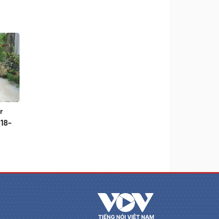
r
 18-