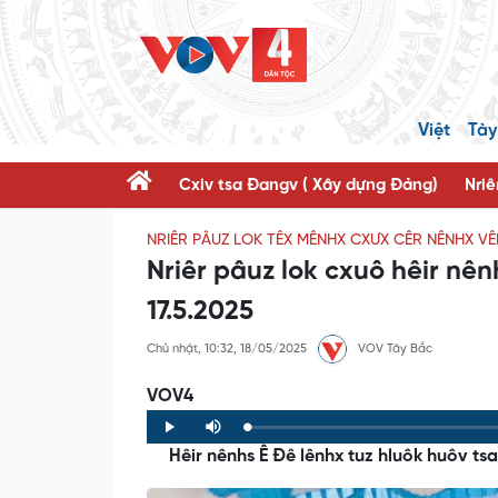
Việt
Tày
Cxiv tsa Đangv ( Xây dựng Đảng)
Nriê
NRIÊR PÂUZ LOK TÊX MÊNHX CXƯX CÊR NÊNHX V
Nriêr pâuz lok cxuô hêir nê
17.5.2025
Chủ nhật, 10:32, 18/05/2025
VOV Tây Bắc
VOV4
Loaded
:
Progress
:
Play
Mute
0%
0%
Hêir nênhs Ê Đê lênhx tuz hluôk huôv tsa