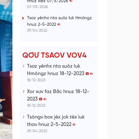
hnuz xiêz 07/5/2026
n
07/05/2026
g
Tsaz yênhx nta suôz luk Hmôngz
hnuz 2-5-2022
T
29/04/2022
i
m
e
QƠƯ TSAOV VOV4
Tsaz yênhx nta suôz luk
Hmôngz hnuz 18-12-2023
18/12/2023
Xor xưv faz Bắc hnuz 18-12-
2023
18/12/2023
Tsôngv box jêx jok têx luk
thav hnuz 2-5-2022
29/04/2022