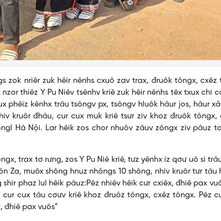
s zok nriêr zuk hêir nênhs cxuô zav trax, đruôk tôngx, cxêz
nzor thiêz Y Pu Niêv tsênhv kriê zuk hêir nênhs têx txux chi c
ux phêiz kênhx trâu tsôngv px, tsôngv hluôk hâur jos, hâur xã
nhiv kruôr đhâu, cur cux muk kriê tsưr ziv khoz đruôk tôngx,
ôngl Hà Nội. Lar hêik zos chor nhuôv zâuv zôngx ziv pâuz t
gx, trax tơ rưng, zos Y Pu Niê kriê, tưz yênhx iz qơư uô si trâ
uôn Za, muôx shông hnuz nhôngs 10 shông, nhiv kruôr tưr tâu 
shir phaz lul hêik pâuz:Pêz nhiêv hêik cưr cxiêx, đhiê pax vu
iê, cur cux tâu cơưv kriê khoz đruôz tôngx, cxêz tôngx. Pêz c
êx, đhiê pax vuôs”