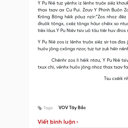
Y Pu Niê tưz yênhx iz lênhx truôx siêz khơ
thax tsav ax Cư Pui. Zơưv Y Phinh Buôn Z
Krông Bông hêik pâuz nzir:“Zos nhoz đêz
đruôk tôngx, cxêz tôngx hâur chêix so ntux
tiêx lâus Y Pu Niêv tsiv uô tâu tiêr huv đros 
Y Pu Niê zos iz lênhx truôx siêz sir tas đas 
huôv jông cxôngx nzor, tưz tưr zuk hêir nênh
Chênhr zos li hêik ntơư, Y Pu Niê tsiv nh
txux chi, vênhx huôv jông nhoz thax tsav f
Tsu cxêik nhênhv- VO
VOV Tây Bắc
Tags:
Viết bình luận