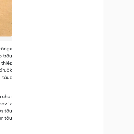
 tôngx
o trâu
 thiêz
 đruôk
o tâuz
u chor
hov iz
ôs tâu
ur tâu