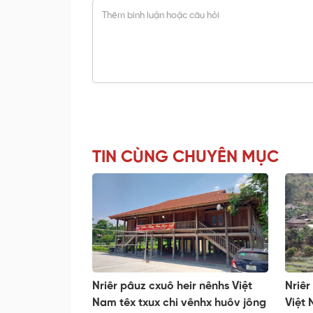
TIN CÙNG CHUYÊN MỤC
Nriêr pâuz cxuô heir nênhs Việt
Nriêr
Nam têx txux chi vênhx huôv jông
Việt