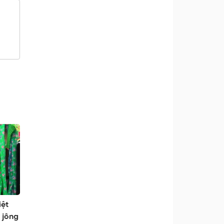
iệt
 jông