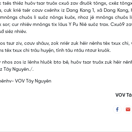
ưk tsês thiêz huôv tsar truôx cxuô zav đruôk tôngx, cxêz tông
a, cưk kriê tsêr cơưv cxênhx iz Dang Kang 1, xã Dang Kang,
 mnôngs chuôs li suôz nôngs kuôx, nhoz jê mnôngs chuôs l
 sor; cur nhiêv mnôngs tix lâus Y Pu Niê suôz trax. Cxuô9 za
sđ siêz nhiêv.
jos tsưr ziv, cơưv shâuv, zok nriêr zuk hêir nênhs têx txux chi,
s têx txux chi trâu huyện, tỉnh tâu ntâu ntơưr kruôk.
os zos iz lênhx hluôk bto bê, huôv tsar truôx zuk hêir nên
az Tây Nguyên./.
V Tây Nguyên
VOV Tâ