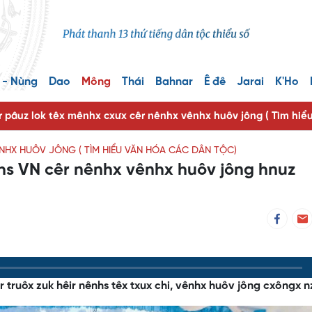
 - Nùng
Dao
Mông
Thái
Bahnar
Ê đê
Jarai
K'Ho
r pâuz lok têx mênhx cxưx cêr nênhx vênhx huôv jông ( Tìm hiể
ÊNHX HUÔV JÔNG ( TÌM HIỂU VĂN HÓA CÁC DÂN TỘC)
nhs VN cêr nênhx vênhx huôv jông hnuz
r truôx zuk hêir nênhs têx txux chi, vênhx huôv jông cxôngx n