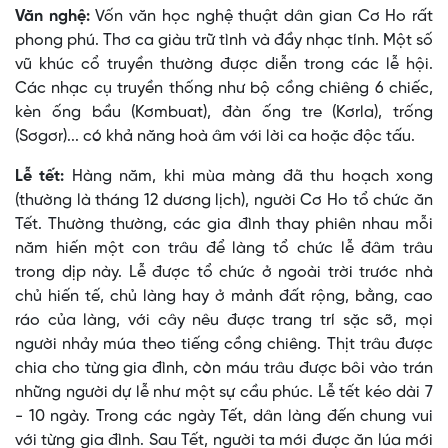
Văn nghệ:
Vốn văn học nghệ thuật dân gian Cơ Ho rất
phong phú. Thơ ca giàu trữ tình và đầy nhạc tính. Một số
vũ khúc cổ truyền thường được diễn trong các lễ hội.
Các nhạc cụ truyền thống như bộ cồng chiêng 6 chiếc,
kèn ống bầu (Kơmbuat), đàn ống tre (Kơrla), trống
(Sơgơr)... có khả năng hoà âm với lời ca hoặc độc tấu.
Lễ tết:
Hàng năm, khi mùa màng đã thu hoạch xong
(thường là tháng 12 dương lịch), người Cơ Ho tổ chức ăn
Tết. Thường thường, các gia đình thay phiên nhau mỗi
năm hiến một con trâu để làng tổ chức lễ đâm trâu
trong dịp này. Lễ được tổ chức ở ngoài trời trước nhà
chủ hiến tế, chủ làng hay ở mảnh đất rộng, bằng, cao
ráo của làng, với cây nêu được trang trí sặc sỡ, mọi
người nhảy múa theo tiếng cồng chiêng. Thịt trâu được
chia cho từng gia đình, còn máu trâu được bôi vào trán
những người dự lễ như một sự cầu phúc. Lễ tết kéo dài 7
- 10 ngày. Trong các ngày Tết, dân làng đến chung vui
với từng gia đình. Sau Tết, người ta mới được ăn lúa mới