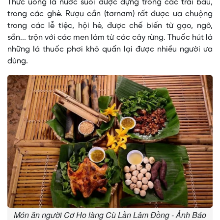
Thức uống là nước suối được đựng trong các trái bầu,
trong các ghè. Rượu cần (tơrnơm) rất được ưa chuộng
trong các lễ tiệc, hội hè, được chế biến từ gạo, ngô,
sắn... trộn với các men làm từ các cây rừng. Thuốc hút là
những lá thuốc phơi khô quấn lại được nhiều người ưa
dùng.
Món ăn người Cơ Ho làng Cù Lần Lâm Đồng - Ảnh Báo