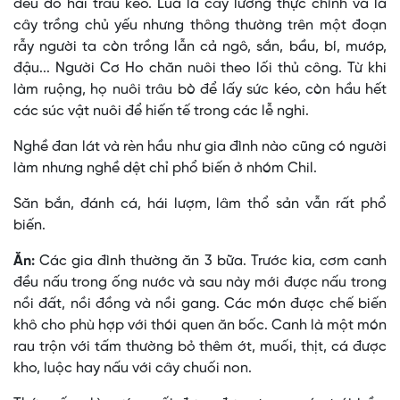
đều do hai trâu kéo. Lúa là cây lương thực chính và là
cây trồng chủ yếu nhưng thông thường trên một đoạn
rẫy người ta còn trồng lẫn cả ngô, sắn, bầu, bí, mướp,
đậu... Người Cơ Ho chăn nuôi theo lối thủ công. Từ khi
làm ruộng, họ nuôi trâu bò để lấy sức kéo, còn hầu hết
các súc vật nuôi để hiến tế trong các lễ nghi.
Nghề đan lát và rèn hầu như gia đình nào cũng có người
làm nhưng nghề dệt chỉ phổ biến ở nhóm Chil.
Săn bắn, đánh cá, hái lượm, lâm thổ sản vẫn rất phổ
biến.
Ăn:
Các gia đình thường ăn 3 bữa. Trước kia, cơm canh
đều nấu trong ống nước và sau này mới được nấu trong
nồi đất, nồi đồng và nồi gang. Các món được chế biến
khô cho phù hợp với thói quen ăn bốc. Canh là một món
rau trộn với tấm thường bỏ thêm ớt, muối, thịt, cá được
kho, luộc hay nấu với cây chuối non.