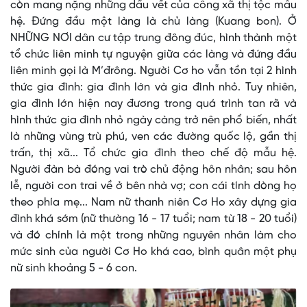
còn mang nặng những dấu vết của công xã thị tộc mẫu
hệ. Ðứng đầu một làng là chủ làng (Kuang bon). Ở
NHỮNG NƠI dân cư tập trung đông đúc, hình thành một
tổ chức liên minh tự nguyện giữa các làng và đứng đầu
liên minh gọi là M’đrông. Người Cơ ho vẫn tồn tại 2 hình
thức gia đình: gia đình lớn và gia đình nhỏ. Tuy nhiên,
gia đình lớn hiện nay đương trong quá trình tan rã và
hình thức gia đình nhỏ ngày càng trở nên phổ biến, nhất
là những vùng trù phú, ven các đường quốc lộ, gần thị
trấn, thị xã... Tổ chức gia đình theo chế độ mẫu hệ.
Người đàn bà đóng vai trò chủ động hôn nhân; sau hôn
lễ, người con trai về ở bên nhà vợ; con cái tính dòng họ
theo phía mẹ... Nam nữ thanh niên Cơ Ho xây dựng gia
đình khá sớm (nữ thường 16 - 17 tuổi; nam từ 18 - 20 tuổi)
và đó chính là một trong những nguyên nhân làm cho
mức sinh của người Cơ Ho khá cao, bình quân một phụ
nữ sinh khoảng 5 - 6 con.