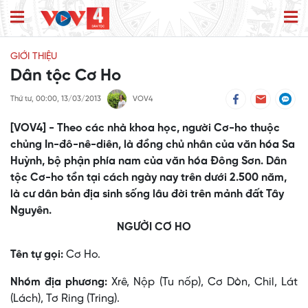
GIỚI THIỆU
Dân tộc Cơ Ho
Thứ tư, 00:00, 13/03/2013
VOV4
[VOV4] - Theo các nhà khoa học, người Cơ-ho thuộc
chủng In-đô-nê-diên, là đồng chủ nhân của văn hóa Sa
Huỳnh, bộ phận phía nam của văn hóa Đông Sơn. Dân
tộc Cơ-ho tồn tại cách ngày nay trên dưới 2.500 năm,
là cư dân bản địa sinh sống lâu đời trên mảnh đất Tây
Nguyên.
NGƯỜI CƠ HO
Tên tự gọi:
Cơ Ho.
Nhóm địa phương:
Xrê, Nộp (Tu nốp), Cơ Dòn, Chil, Lát
(Lách), Tơ Ring (Tring).