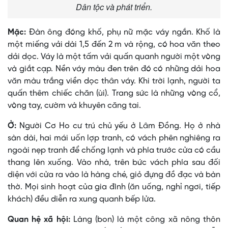
Dân tộc và phát triển.
Mặc:
Ðàn ông đóng khố, phụ nữ mặc váy ngắn. Khố là
một miếng vải dài 1,5 đến 2 m và rộng, có hoa văn theo
dải dọc. Váy là một tấm vải quấn quanh người một vòng
và giắt cạp. Nền váy màu đen trên đó có những dải hoa
văn màu trắng viền dọc thân váy. Khi trời lạnh, người ta
quấn thêm chiếc chăn (ùi). Trang sức là những vòng cổ,
vòng tay, cườm và khuyên căng tai.
Ở:
Người Cơ Ho cư trú chủ yếu ở Lâm Ðồng. Họ ở nhà
sàn dài, hai mái uốn lợp tranh, có vách phên nghiêng ra
ngoài nẹp tranh để chống lạnh và phía trước cửa có cầu
thang lên xuống. Vào nhà, trên bức vách phía sau đối
diện với cửa ra vào là hàng ché, giỏ đựng đồ đạc và bàn
thờ. Mọi sinh hoạt của gia đình (ăn uống, nghỉ ngơi, tiếp
khách) đều diễn ra xung quanh bếp lửa.
Quan hệ xã hội:
Làng (bon) là một công xã nông thôn