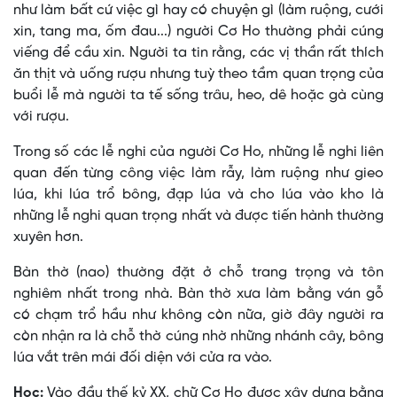
như làm bất cứ việc gì hay có chuyện gì (làm ruộng, cưới
xin, tang ma, ốm đau...) người Cơ Ho thường phải cúng
viếng để cầu xin. Người ta tin rằng, các vị thần rất thích
ăn thịt và uống rượu nhưng tuỳ theo tầm quan trọng của
buổi lễ mà người ta tế sống trâu, heo, dê hoặc gà cùng
với rượu.
Trong số các lễ nghi của người Cơ Ho, những lễ nghi liên
quan đến từng công việc làm rẫy, làm ruộng như gieo
lúa, khi lúa trổ bông, đạp lúa và cho lúa vào kho là
những lễ nghi quan trọng nhất và được tiến hành thường
xuyên hơn.
Bàn thờ (nao) thường đặt ở chỗ trang trọng và tôn
nghiêm nhất trong nhà. Bàn thờ xưa làm bằng ván gỗ
có chạm trổ hầu như không còn nữa, giờ đây người ra
còn nhận ra là chỗ thờ cúng nhờ những nhánh cây, bông
lúa vắt trên mái đối diện với cửa ra vào.
Học:
Vào đầu thế kỷ XX, chữ Cơ Ho được xây dựng bằng