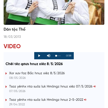
Dân tộc Thổ
18/03/2013
VIDEO
R
-3:58
L
P
P
M
o
r
l
u
a
o
a
t
e
Chêi têz qơưs hnuz xiêz 8/5/2026
d
g
y
e
e
r
d
e
m
:
s
Xor xưv faz Bắc hnuz xiêz 8/5/2026
0
s
%
:
a
08/05/2026
0
%
i
Tsaz yênhx nta suôz luk Hmôngz hnuz xiêz 07/5/2026
07/05/2026
n
i
Tsaz yênhx nta suôz luk Hmôngz hnuz 2-5-2022
29/04/2022
n