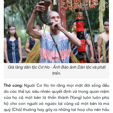
Già làng dân tộc Cơ Ho - Ảnh Báo ảnh Dân tộc và phát
triển.
Thờ cúng:
Người Cơ Ho tin rằng mọi mặt đời sống đều
do các thế lực siêu nhiên quyết định và trong quan niệm
của họ có một bên là thần thánh (Yang) luôn luôn phù
hộ cho con người và ngược lại cũng có một bên là ma
quỷ (Chà) thường hay gây ra những tai hoạ cho nên hầu