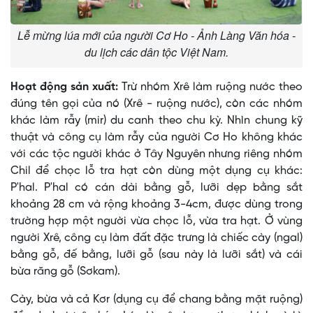
Lễ mừng lúa mới của người Cơ Ho - Ảnh Làng Văn hóa -
du lịch các dân tộc Việt Nam.
Hoạt động sản xuất:
Trừ nhóm Xrê làm ruộng nước theo
đúng tên gọi của nó (Xrê - ruộng nước), còn các nhóm
khác làm rẫy (mir) du canh theo chu kỳ. Nhìn chung kỹ
thuật và công cụ làm rẫy của người Cơ Ho không khác
với các tộc người khác ở Tây Nguyên nhưng riêng nhóm
Chil để chọc lỗ tra hạt còn dùng một dụng cụ khác:
P'hal. P'hal có cán dài bằng gỗ, lưỡi dẹp bằng sắt
khoảng 28 cm và rộng khoảng 3-4cm, được dùng trong
trường hợp một người vừa chọc lỗ, vừa tra hạt. Ở vùng
người Xrê, công cụ làm đất đặc trưng là chiếc cày (ngal)
bằng gỗ, đế bằng, lưỡi gỗ (sau này là lưỡi sắt) và cái
bừa răng gỗ (Sơkam).
Cày, bừa và cả Kơr (dụng cụ để chang bằng mặt ruộng)