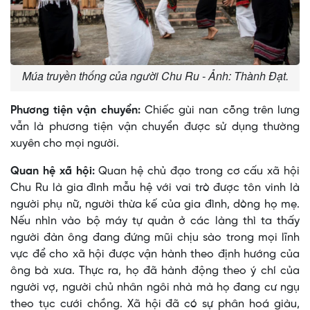
Múa truyền thống của người Chu Ru - Ảnh: Thành Đạt.
Phương tiện vận chuyển:
Chiếc gùi nan cõng trên lưng
vẫn là phương tiện vận chuyển được sử dụng thường
xuyên cho mọi người.
Quan hệ xã hội:
Quan hệ chủ đạo trong cơ cấu xã hội
Chu Ru là gia đình mẫu hệ với vai trò được tôn vinh là
người phụ nữ, người thừa kế của gia đình, dòng họ mẹ.
Nếu nhìn vào bộ máy tự quản ở các làng thì ta thấy
người đàn ông đang đứng mũi chịu sào trong mọi lĩnh
vực để cho xã hội được vận hành theo định hướng của
ông bà xưa. Thực ra, họ đã hành động theo ý chí của
người vợ, người chủ nhân ngôi nhà mà họ đang cư ngụ
theo tục cưới chồng. Xã hội đã có sự phân hoá giàu,