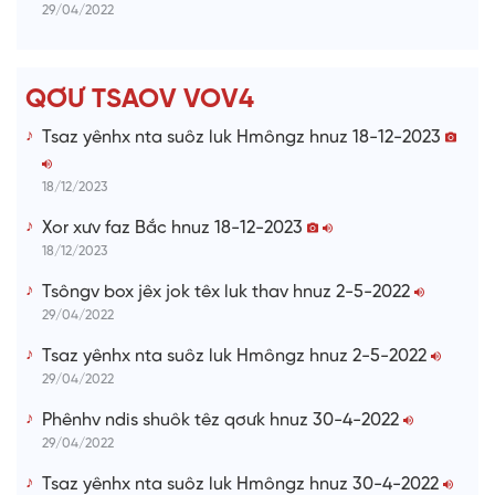
29/04/2022
n
g
T
QƠƯ TSAOV VOV4
i
Tsaz yênhx nta suôz luk Hmôngz hnuz 18-12-2023
m
e
18/12/2023
Xor xưv faz Bắc hnuz 18-12-2023
18/12/2023
Tsôngv box jêx jok têx luk thav hnuz 2-5-2022
29/04/2022
Tsaz yênhx nta suôz luk Hmôngz hnuz 2-5-2022
29/04/2022
Phênhv ndis shuôk têz qơưk hnuz 30-4-2022
29/04/2022
Tsaz yênhx nta suôz luk Hmôngz hnuz 30-4-2022