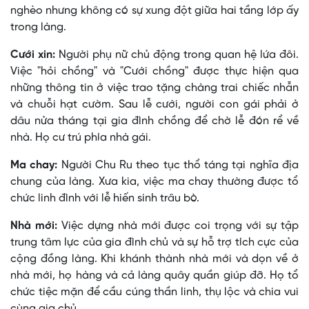
nghèo nhưng không có sự xung đột giữa hai tầng lớp ấy
trong làng.
Cưới xin:
Người phụ nữ chủ động trong quan hệ lứa đôi.
Việc "hỏi chồng" và "Cưới chồng" được thực hiện qua
những thông tin ở việc trao tặng chàng trai chiếc nhẫn
và chuỗi hạt cườm. Sau lễ cưới, người con gái phải ở
dâu nửa tháng tại gia đình chồng để chờ lễ đón rể về
nhà. Họ cư trú phía nhà gái.
Ma chay:
Người Chu Ru theo tục thổ táng tại nghĩa địa
chung của làng. Xưa kia, việc ma chay thường được tổ
chức linh đình với lễ hiến sinh trâu bò.
Nhà mới:
Việc dựng nhà mới được coi trọng với sự tập
trung tâm lực của gia đình chủ và sự hỗ trợ tích cực của
cộng đồng làng. Khi khánh thành nhà mới và dọn về ở
nhà mới, họ hàng và cả làng quây quần giúp đỡ. Họ tổ
chức tiệc mặn để cầu cúng thần linh, thụ lộc và chia vui
cùng gia chủ.