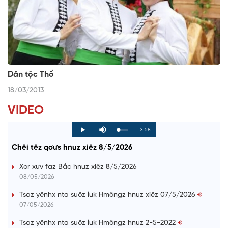
Dân tộc Thổ
18/03/2013
VIDEO
R
-3:58
L
P
P
M
o
r
l
u
a
o
a
t
e
Chêi têz qơưs hnuz xiêz 8/5/2026
d
g
y
e
e
r
d
e
m
:
s
Xor xưv faz Bắc hnuz xiêz 8/5/2026
0
s
%
:
a
08/05/2026
0
%
i
Tsaz yênhx nta suôz luk Hmôngz hnuz xiêz 07/5/2026
07/05/2026
n
i
Tsaz yênhx nta suôz luk Hmôngz hnuz 2-5-2022