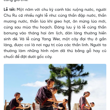
Lễ tết:
Một năm với chu kỳ canh tác ruộng nước, người
Chu Ru có nhiều nghi lễ như: cúng thần đập nước, thần
mương nước, thần lúa khi gieo hạt, ăn mừng lúa mới,
cúng sau mùa thu hoạch. Ðáng lưu ý là lễ cúng thần
bơnung vào tháng hai âm lịch, dân làng thường hiến
sinh dê. Và lễ cúng Yang Wer, một cây đại thụ ở gần
làng, được coi là nơi ngự trị của các thần linh. Người ta
thường làm những hình nộm dã thú bằng gỗ hay củ
chuối để đặt dưới gốc cây.