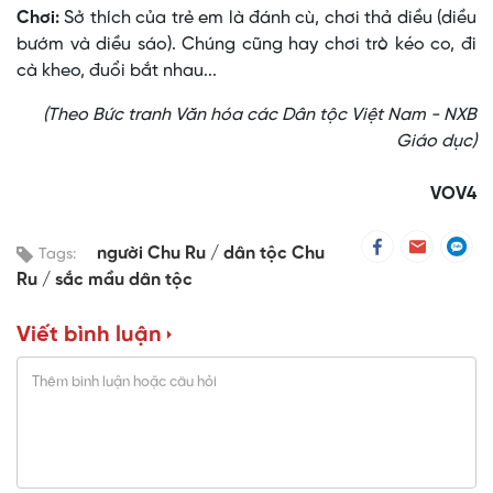
Chơi:
Sở thích của trẻ em là đánh cù, chơi thả diều (diều
bướm và diều sáo). Chúng cũng hay chơi trò kéo co, đi
cà kheo, đuổi bắt nhau...
(Theo Bức tranh Văn hóa các Dân tộc Việt Nam - NXB
Giáo dục)
VOV4
người Chu Ru
dân tộc Chu
Tags:
Ru
sắc mầu dân tộc
Viết bình luận