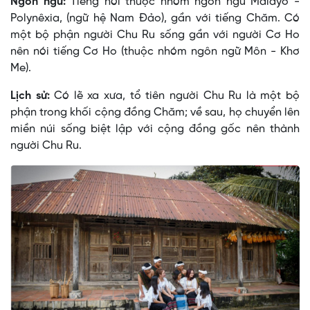
Ngôn ngữ:
Tiếng nói thuộc nhóm ngôn ngữ Malayô -
Polynêxia, (ngữ hệ Nam Ðảo), gần với tiếng Chăm. Có
một bộ phận người Chu Ru sống gần với người Cơ Ho
nên nói tiếng Cơ Ho (thuộc nhóm ngôn ngữ Môn - Khơ
Me).
Lịch sử:
Có lẽ xa xưa, tổ tiên người Chu Ru là một bộ
phận trong khối cộng đồng Chăm; về sau, họ chuyển lên
miền núi sống biệt lập với cộng đồng gốc nên thành
người Chu Ru.