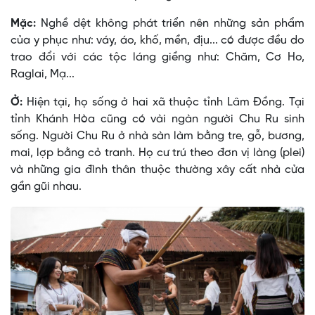
Mặc:
Nghề dệt không phát triển nên những sản phẩm
của y phục như: váy, áo, khố, mền, địu... có được đều do
trao đổi với các tộc láng giềng như: Chăm, Cơ Ho,
Raglai, Mạ...
Ở:
Hiện tại, họ sống ở hai xã thuộc tỉnh Lâm Ðồng. Tại
tỉnh Khánh Hòa cũng có vài ngàn người Chu Ru sinh
sống. Người Chu Ru ở nhà sàn làm bằng tre, gỗ, bương,
mai, lợp bằng cỏ tranh. Họ cư trú theo đơn vị làng (plei)
và những gia đình thân thuộc thường xây cất nhà cửa
gần gũi nhau.