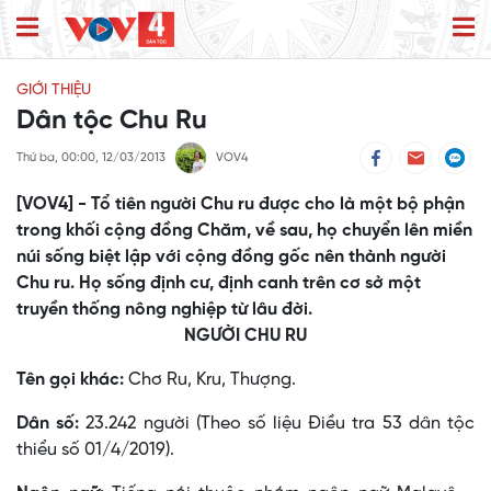
GIỚI THIỆU
Dân tộc Chu Ru
Thứ ba, 00:00, 12/03/2013
VOV4
[VOV4] - Tổ tiên người Chu ru được cho là một bộ phận
trong khối cộng đồng Chăm, về sau, họ chuyển lên miền
núi sống biệt lập với cộng đồng gốc nên thành người
Chu ru. Họ sống định cư, định canh trên cơ sở một
truyền thống nông nghiệp từ lâu đời.
NGƯỜI CHU RU
Tên gọi khác:
Chơ Ru, Kru, Thượng.
Dân số:
23.242 người (Theo số liệu Điều tra 53 dân tộc
thiểu số 01/4/2019).