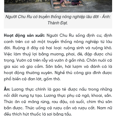
Người Chu Ru có truyền thống nông nghiệp lâu đời - Ảnh:
Thành Đạt.
Hoạt động sản xuất:
Người Chu Ru sống định cư, định
canh trên cơ sở một truyền thống nông nghiệp từ lâu
đời. Ruộng ở đây có hai loại: ruộng sình và ruộng khô.
Việc làm thuỷ lợi bằng mương, phai, đê, đập được chú
trọng. Vườn có trên rẫy và vườn ở gần nhà. Chăn nuôi có
gia súc và gia cầm. Săn bắn, hái lượm và đánh cá là
hoạt động thường xuyên. Nghề thủ công gia đình được
phổ biến có đan lát, gốm thô.
Ăn:
Lương thực chính là gạo tẻ được nấu trong những
nồi đất nung tự tạo. Lương thực phụ có ngô, khoai, sắn.
Thức ăn có măng rừng, rau đậu, cá suối, chim thú săn
bắn được. Thức uống có rượu cần và rượu cất. Nam nữ
đều thích hút thuốc lá sợi bằng tẩu.