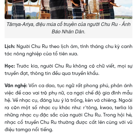
Tămya-Ariya, điệu múa cổ truyền của người Chu Ru - Ảnh
Báo Nhân Dân.
Lịch:
Người Chu Ru theo lịch âm, tính tháng chu kỳ canh
tác nông nghiệp của tổ tiên xưa.
Học:
Trước kia, người Chu Ru không có chữ viết, mọi sự
truyền đạt, thông tin đều qua truyền khẩu.
Văn nghệ:
Vốn ca dao, tục ngữ rất phong phú, phản ánh
việc đề cao vai trò phụ nữ, ca ngợi chế độ gia đình mẫu
hệ. Về nhạc cụ, đáng lưu ý là trống, kèn và chiêng. Ngoài
ra còn một số nhạc cụ khác như: r’tông, kwao, terlia là
những nhạc cụ đặc sắc của người Chu Ru. Trong hội hè,
nhạc cổ truyền Chu Ru thường được cất lên cùng với vũ
điệu tamga nổi tiếng.