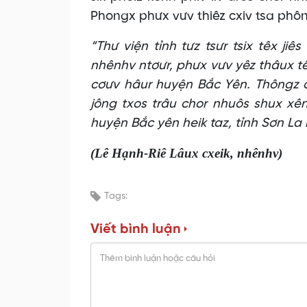
Phongx phưx vưv thiêz cxiv tsa phôn
“Thư viện tỉnh tưz tsưr tsix têx jiê
nhênhv ntơưr, phưx vưv yêz thâux tê
cơưv hâur huyện Bắc Yên. Thôngz đh
jông txos trâu chor nhuôs shux xên
huyện Bắc yên heik taz, tỉnh Sơn La 
(Lê Hạnh-Riê Lâux cxeik, nhênhv)
Tags:
Viết bình luận