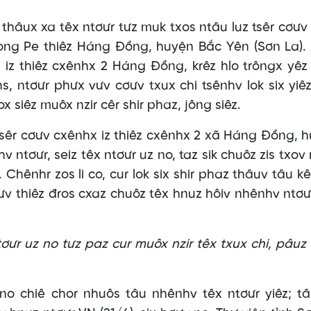
êz thâux xa têx ntơưr tưz muk txos ntâu luz tsêr cơưv
ng Pe thiêz Háng Đồng, huyện Bắc Yên (Sơn La).
x iz thiêz cxênhx 2 Háng Đồng, krêz hlo trôngx yêz
, ntơưr phưx vưv cơưv txux chi tsênhv lok six yiêz
 siêz muôx nzir cêr shir phaz, jông siêz.
tsêr cơưv cxênhx iz thiêz cxênhx 2 xã Háng Đồng, 
v ntơưr, seiz têx ntơưr uz no, taz sik chuôz zis txov
hv. Chênhr zos li co, cur lok six shir phaz thâuv tâu kê
ưv thiêz đros cxaz chuôz têx hnuz hôiv nhênhv ntơưr
tơưr uz no tưz paz cur muôx nzir têx txux chi, pâuz
i no chiê chor nhuôs tâu nhênhv têx ntơưr yiêz; tâ