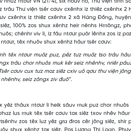
v hnuz ntơưr VN (21/4), six hơưv no, Thư viện tỉnh S
 trâu Thư viện tsêr cơưv cxênhx iz thiêz cxênhx 2
cơưv cxênhx iz thiêz cxênhx 2 xã Háng Đồng, huyệ
x siêz, 100% zos shux xênhz heir nênhs Hmôngz, p
huôs; chênhr viv li, iz fâu ntơưr puôr lênhx zos iz po
ê ntơưr, têx nhuôv shux xênhz hâur tsêr cơưv:
ỉnh têx ntơưr muôz puz, pêz tưz muôz tso trâu hâu
rôngx trâu chor nhuôs muk kêr seiz nhênhv, nriêr pâuz
. Tsêr cơưv cux tưz moz siêz cxiv uô qơư thư viện jông
 nhênhv, seiz zôngx ziv đuô”.
êx yêz thâux ntơưr li heik sâuv muk puz chor nhuôs
 phaz lus muk têx tsêr cơưv tox siêz txov nhêv hâur 
 tsênhv zos têx luz yêz gra đros cêr jông siêz, shir 
huôv shux xênhz tox siêz. Pos Lương Thị Loan, Phưv