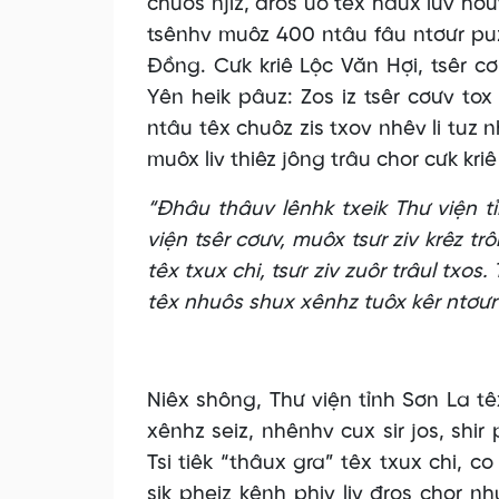
chuôs njiz, đros uô têx hâux lưv hơư
tsênhv muôz 400 ntâu fâu ntơưr puz
Đồng. Cưk kriê Lộc Văn Hợi, tsêr 
Yên heik pâuz: Zos iz tsêr cơưv to
ntâu têx chuôz zis txov nhêv li tuz n
muôx liv thiêz jông trâu chor cưk kri
“Đhâu thâuv lênhk txeik Thư viện t
viện tsêr cơưv, muôx tsưr ziv krêz t
têx txux chi, tsưr ziv zuôr trâul txos
têx nhuôs shux xênhz tuôx kêr ntơưr
Niêx shông, Thư viện tỉnh Sơn La t
xênhz seiz, nhênhv cux sir jos, shir
Tsi tiêk “thâux gra” têx txux chi, co
sik pheiz kênh phiv liv đros chor n