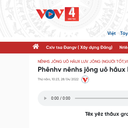
Việt
Tày
Cxiv tsa Đangv ( Xây dựng Đảng)
Nriê
NÊNHS JÔNG UÔ HÂUX LƯV JÔNG (NGƯỜI TỐT,VI
Phênhv nênhs jông uô hâux 
Thứ năm, 10:23, 28/04/2022
Têx yêz thâux gra