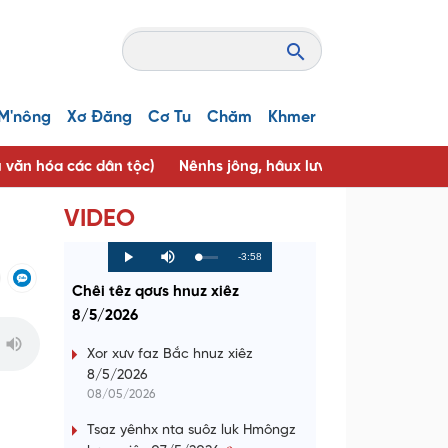
M'nông
Xơ Đăng
Cơ Tu
Chăm
Khmer
u văn hóa các dân tộc)
Nênhs jông, hâux lưv jông ( Người tốt, 
VIDEO
R
-3:58
L
P
P
M
o
r
l
u
a
o
a
t
e
Chêi têz qơưs hnuz xiêz
d
g
y
e
e
r
d
e
8/5/2026
m
:
s
0
s
%
:
a
0
Xor xưv faz Bắc hnuz xiêz
%
8/5/2026
i
08/05/2026
n
Tsaz yênhx nta suôz luk Hmôngz
i