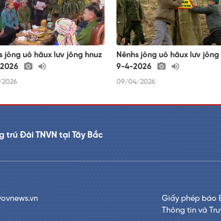
 jông uô hâux lưv jông hnuz
Nênhs jông uô hâux lưv jông
-2026
9-4-2026
/2026
09/04/2026
 trú Đài TNVN tại Tây Bắc
vovnews.vn
Giấy phép báo 
Thông tin và Tr