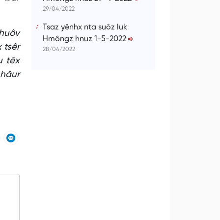
29/04/2022
Tsaz yênhx nta suôz luk
 huôv
Hmôngz hnuz 1-5-2022
 tsêr
28/04/2022
u têx
 hâur