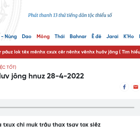
 - Nùng
Dao
Mông
Thái
Bahnar
Ê đê
Jarai
K'Ho
r pâuz lok têx mênhx cxưx cêr nênhx vênhx huôv jông ( Tìm hiể
ỆC TỐT)
lưv jông hnuz 28-4-2022
 txux chi muk trâu thax tsav tox siêz