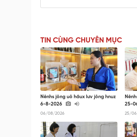
TIN CÙNG CHUYÊN MỤC
Nênhs jông uô hâux lưv jông hnuz
Nênhs
6-8-2026
25-0
06/08/2026
25/06