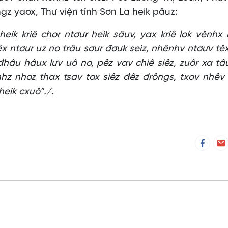
gz yaox, Thư viện tỉnh Sơn La heik pâuz:
s heik kriê chor ntơưr heik sâuv, yax kriê lok vênhx
x ntơưr uz no trâu sơưr đơưk seiz, nhênhv ntơưv têx
âu hâux lưv uô no, pêz vav chiê siêz, zuôr xa tâ
hz nhoz thax tsav tox siêz đêz đrôngs, txov nhêv
heik cxuô”./.