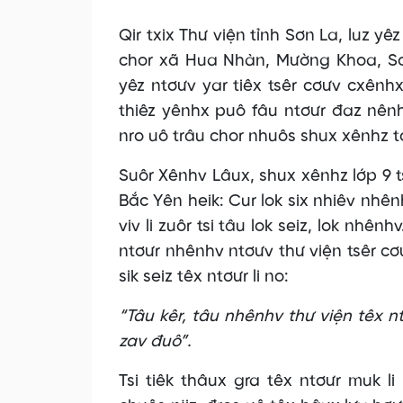
Qir txix Thư viện tỉnh Sơn La, luz y
chor xã Hua Nhàn, Mường Khoa, So
yêz ntơưv yar tiêx tsêr cơưv cxênh
thiêz yênhx puô fâu ntơưr đaz nênhs
nro uô trâu chor nhuôs shux xênhz tox
Suôr Xênhv Lâux, shux xênhz lớp 9 
Bắc Yên heik: Cur lok six nhiêv nhênh
viv li zuôr tsi tâu lok seiz, lok nhên
ntơưr nhênhv ntơưv thư viện tsêr cơ
sik seiz têx ntơưr li no:
“Tâu kêr, tâu nhênhv thư viện têx n
zav đuô”.
Tsi tiêk thâux gra têx ntơưr muk l