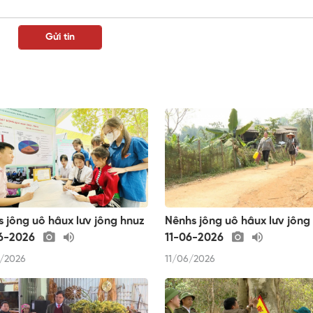
 jông uô hâux lưv jông hnuz
Nênhs jông uô hâux lưv jông
6-2026
11-06-2026
/2026
11/06/2026