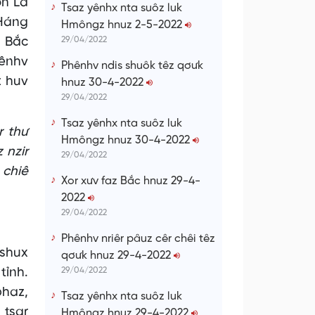
ơn La
Tsaz yênhx nta suôz luk
 Háng
Hmôngz hnuz 2-5-2022
n Bắc
29/04/2022
hênhv
Phênhv ndis shuôk têz qơưk
z huv
hnuz 30-4-2022
29/04/2022
Tsaz yênhx nta suôz luk
r thư
Hmôngz hnuz 30-4-2022
 nzir
29/04/2022
 chiê
Xor xưv faz Bắc hnuz 29-4-
2022
29/04/2022
Phênhv nriêr pâuz cêr chêi têz
 shux
qơưk hnuz 29-4-2022
tỉnh.
29/04/2022
phaz,
Tsaz yênhx nta suôz luk
 tsar
Hmôngz hnuz 29-4-2022