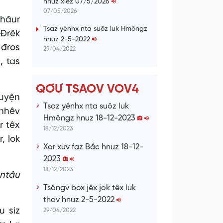
hnuz xiêz 07/5/2026
n
07/05/2026
 hâur
g
Tsaz yênhx nta suôz luk Hmôngz
 Đrêk
hnuz 2-5-2022
T
 đros
29/04/2022
i
, tas
m
e
QƠƯ TSAOV VOV4
huyện
Tsaz yênhx nta suôz luk
 nhêv
Hmôngz hnuz 18-12-2023
r têx
18/12/2023
, lok
Xor xưv faz Bắc hnuz 18-12-
2023
18/12/2023
 ntâu
Tsôngv box jêx jok têx luk
thav hnuz 2-5-2022
u siz
29/04/2022