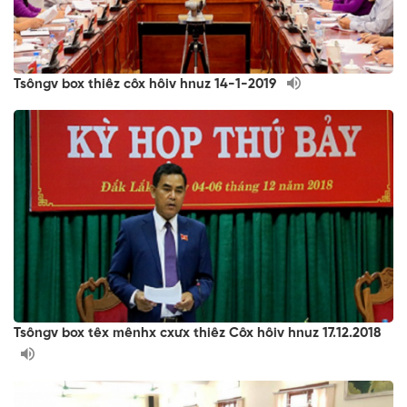
Tsôngv box thiêz côx hôiv hnuz 14-1-2019
Tsôngv box têx mênhx cxưx thiêz Côx hôiv hnuz 17.12.2018