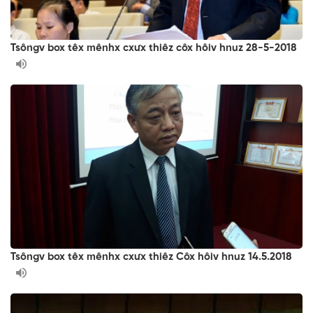
Tsôngv box têx mênhx cxưx thiêz côx hôiv hnuz 28-5-2018
Tsôngv box têx mênhx cxưx thiêz Côx hôiv hnuz 14.5.2018