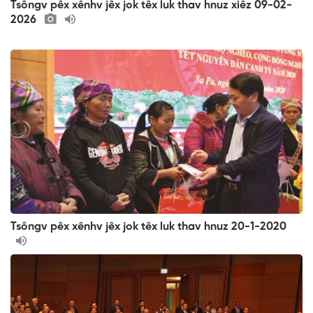
Tsôngv pêx xênhv jêx jok têx luk thav hnuz xiêz 09-02-
2026
Tsôngv pêx xênhv jêx jok têx luk thav hnuz 20-1-2020