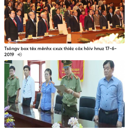
Tsôngv box têx mênhx cxưx thiêz côx hôiv hnuz 17-6-
2019