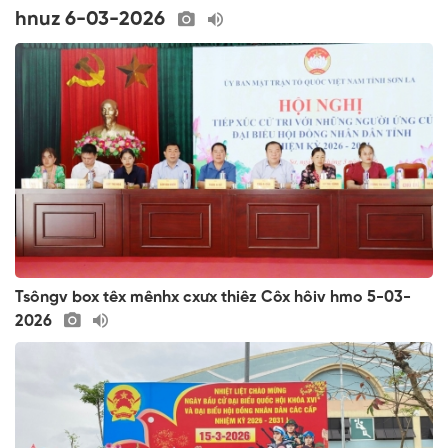
hnuz 6-03-2026
Tsôngv box têx mênhx cxưx thiêz Côx hôiv hmo 5-03-
2026