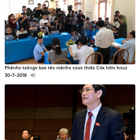
Phênhv tsôngv box têx mênhx cxưx thiêz Côx hôiv hnuz
30-7-2018