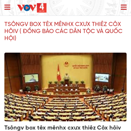
TSÔNGV BOX TÊX MÊNHX CXƯX THIÊZ CÔX
HÔIV ( ĐỒNG BÀO CÁC DÂN TỘC VÀ QUỐC
HỘI)
Tsôngv box têx mênhx cxưx thiêz Côx hôiv