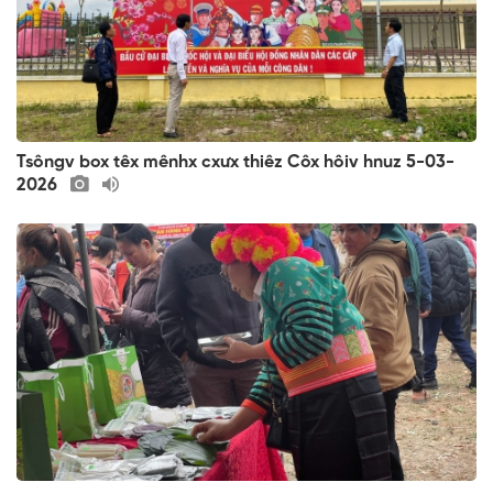
Tsôngv box têx mênhx cxưx thiêz Côx hôiv hnuz 5-03-
2026