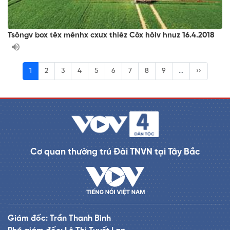
Tsôngv box têx mênhx cxưx thiêz Côx hôiv hnuz 16.4.2018
1
2
3
4
5
6
7
8
9
…
››
Cơ quan thường trú Đài TNVN tại Tây Bắc
Giám đốc: Trần Thanh Bình