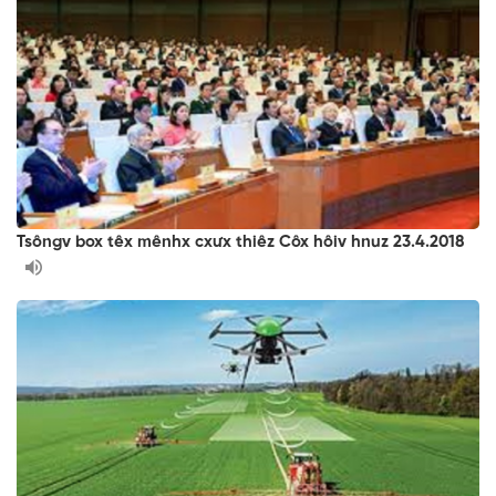
Tsôngv box têx mênhx cxưx thiêz Côx hôiv hnuz 23.4.2018