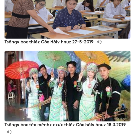
Tsôngv box thiêz Côx Hôiv hnuz 27-5-2019
Tsôngv box têx mênhx cxưx thiêz Côx hôiv hnuz 18.3.2019