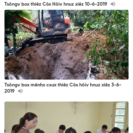
Tsôngv box thiêz Côx Hôiv hnuz xiêz 10-6-2019
Tsôngv box mênhx cxưx thiêz Côx hôiv hnuz xiêz 3-6-
2019