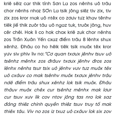
kriê sêiz car thik tỉnh Sơn La zos nênhs uô trâu
chor nênhs nhoz SƠn La tsik jông siêz tiv zix, tiv
zix zos kror mak uô ntêx co zơưv tưz khav tênhv
tiêk jiế thik zuôr tâu uô ngaz tuk, truôx jông, huv
cêr chêi. Hok li co hok chox kriê zuk chor nênhs
zos Trần Xuân Yến cxaz điểm trâu 8 lênhx shux
xênhz. Đhâu co ho hêik tiêk tsik muôx têx kror
yưv siv phiv liv no:
“Cơ quan txơưx jênhv tsuv uô
tsênhz mênhx zos đrâuv txơưx jênhv đros zos
lênhx nênhs tsưr tsix uô jênhv vưv tưz muôx têx
uô cxâuv co mak tsênhv muôx txơưx jênhv trâu
ndê điểm trâu shux xênhz lok tsik muôx. Đhâu
thâuv muôx chêx cur tsênhz mênhx mak lơưr
cur tsuv xưv lik cov ntov jông tas nro lok saz
đảng thiêz chính quyền thiêz tsuv truy tố mak
thiêx tâu. Viv no zos iz txuz uô cxâuv lok six zov