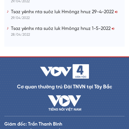
29/04/2022
Tsaz yênhx nta suôz luk Hmôngz hnuz 29-4-2022
29/04/2022
Tsaz yênhx nta suôz luk Hmôngz hnuz 1-5-2022
28/04/2022
Cơ quan thường trú Đài TNVN tại Tây Bắc
Giám đốc: Trần Thanh Bình