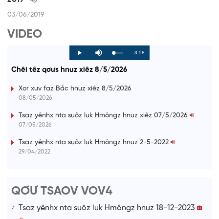
03/06/2019
VIDEO
R
-3:58
L
P
P
M
o
r
l
u
a
o
a
t
e
Chêi têz qơưs hnuz xiêz 8/5/2026
d
g
y
e
e
r
d
e
m
:
s
Xor xưv faz Bắc hnuz xiêz 8/5/2026
0
s
%
:
a
08/05/2026
0
%
i
Tsaz yênhx nta suôz luk Hmôngz hnuz xiêz 07/5/2026
07/05/2026
n
i
Tsaz yênhx nta suôz luk Hmôngz hnuz 2-5-2022
29/04/2022
n
g
T
QƠƯ TSAOV VOV4
i
Tsaz yênhx nta suôz luk Hmôngz hnuz 18-12-2023
m