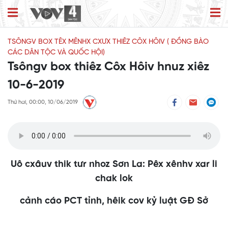
TSÔNGV BOX TÊX MÊNHX CXƯX THIÊZ CÔX HÔIV ( ĐỒNG BÀO
CÁC DÂN TỘC VÀ QUỐC HỘI)
Tsôngv box thiêz Côx Hôiv hnuz xiêz
10-6-2019
Thứ hai, 00:00, 10/06/2019
Uô cxâuv thik tưr nhoz Sơn La: Pêx xênhv xar li
chak lok
cảnh cáo PCT tỉnh, hêik cov kỷ luật GĐ Sở