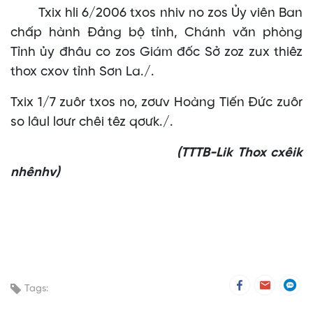
Txix hli 6/2006 txos nhiv no zos Ủy viên Ban
chấp hành Đảng bộ tỉnh, Chánh văn phòng
Tỉnh ủy đhâu co zos Giám đốc Sở zoz zux thiêz
thox cxov tỉnh Sơn La./.
Txix 1/7 zuôr txos no, zơưv Hoàng Tiến Đức zuôr
so lâul lơưr chêi têz qơưk./.
(TTTB-Lik Thox cxêik
nhênhv)
Tags: