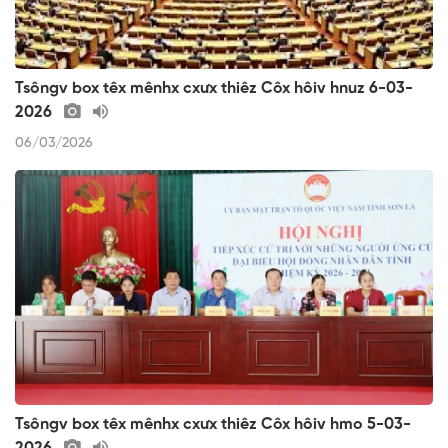
Tsôngv box têx mênhx cxưx thiêz Côx hôiv hnuz 6-03-
2026
06/03/2026
Tsôngv box têx mênhx cxưx thiêz Côx hôiv hmo 5-03-