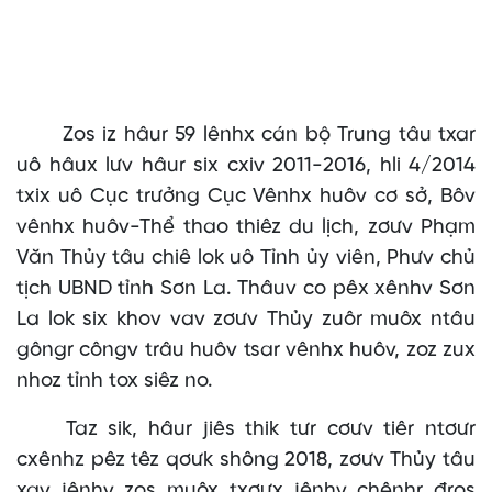
Zos iz hâur 59 lênhx cán bộ Trung tâu txar
uô hâux lưv hâur six cxiv 2011-2016, hli 4/2014
txix uô Cục trưởng Cục Vênhx huôv cơ sở, Bôv
vênhx huôv-Thể thao thiêz du lịch, zơưv Phạm
Văn Thủy tâu chiê lok uô Tỉnh ủy viên, Phưv chủ
tịch UBND tỉnh Sơn La. Thâuv co pêx xênhv Sơn
La lok six khov vav zơưv Thủy zuôr muôx ntâu
gôngr côngv trâu huôv tsar vênhx huôv, zoz zux
nhoz tỉnh tox siêz no.
Taz sik, hâur jiês thik tưr cơưv tiêr ntơưr
cxênhz pêz têz qơưk shông 2018, zơưv Thủy tâu
xav jênhv zos muôx txơưx jênhv chênhr đros