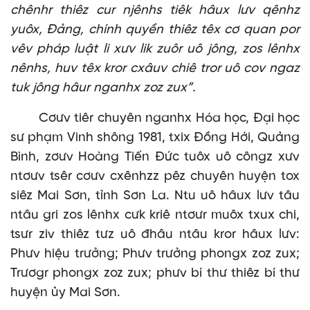
chênhr thiêz cur njênhs tiêk hâux lưv qênhz
yuôx, Đảng, chính quyền thiêz têx cơ quan por
vêv pháp luật li xưv lik zuôr uô jông, zos lênhx
nênhs, huv têx kror cxâuv chiê tror uô cov ngaz
tuk jông hâur nganhx zoz zux”.
Cơưv tiêr chuyên nganhx Hóa học, Đại học
sư phạm Vinh shông 1981, txix Đồng Hới, Quảng
Bình, zơưv Hoàng Tiến Đức tuôx uô côngz xưv
ntơưv tsêr cơưv cxênhzz pêz chuyên huyện tox
siêz Mai Sơn, tỉnh Sơn La. Ntu uô hâux lưv tâu
ntâu gri zos lênhx cưk kriê ntơưr muôx txux chi,
tsưr ziv thiêz tưz uô đhâu ntâu kror hâux lưv:
Phưv hiệu trưởng; Phưv trưởng phongx zoz zux;
Trươgr phongx zoz zux; phưv bí thư thiêz bí thư
huyện ủy Mai Sơn.