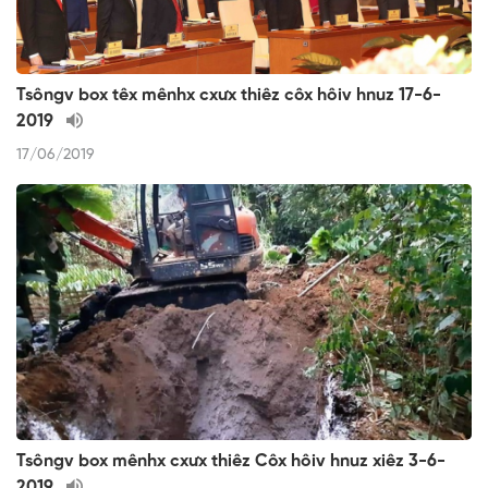
Tsôngv box têx mênhx cxưx thiêz côx hôiv hnuz 17-6-
2019
17/06/2019
Tsôngv box mênhx cxưx thiêz Côx hôiv hnuz xiêz 3-6-
2019