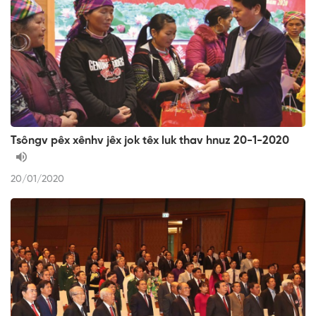
Tsôngv pêx xênhv jêx jok têx luk thav hnuz 20-1-2020
20/01/2020