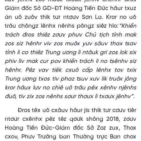
Giám đốc Sở GD-ĐT Hoàng Tiến Đức hâur txuz
án uô zuôv thik tưr ntơưv Sơn La. Kror no uô
trâu chôngz lênhx nênhs pôngz siêz hlo:
“Khiển
trách đros thiêz zơưv phưv Chủ tịch tỉnh mak
zos siz hênhr viv zos muôx yưv sâuv thax tsav
tỉnh li co thiêz Trung ương li ntâuk gri zos lok six
phiv liv mak cur pov khiển trách li no tsênhv siz
hênhr. Pêz vav tiêk cxuô cấp lênhx tov txix
Trung ương txos tiv phaz tsuv xưv lik truôx jông
kror hâux lưv no chiê uô trâu pêx xênhv njênhs
đuô, tiv zix zos nênhs sơưr thơưx li txơưx jênhv”.
Đros têx uô cxâuv hâur jis thik tưr cơưv tiêr
ntơưr cxênhx pêz têz qơưk shông 2018, zơưv
Hoàng Tiến Đức-Giám đốc Sở Zoz zux, Thox
cxov, Phưv Trưởng ban Thường trực Ban chox