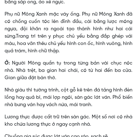
bằng sáp ong, áo xẻ ngực.
Phụ nữ Mông Xanh mặc váy ống. Phụ nữ Mông Xanh đã
có chồng cuốn tóc lên đỉnh đầu, cài bằng lược móng
ngựa, đội khăn ra ngoài tạo thành hình như hai cái
sừng.Trang trí trên y phục chủ yếu bằng đắp ghép vải
màu, hoa văn thêu chủ yếu hình con ốc, hình vuông, hình
quả trám, hình chữ thập.
Ở:
Người Mông quần tụ trong từng bản vài chục nóc
nhà. Nhà trệt, ba gian hai chái, có từ hai đến ba cửa.
Gian giữa đặt bàn thờ.
Nhà giàu thì tường trình, cột gỗ kê trên đá tảng hình đèn
lồng hay quả bí, mái lợp ngói, sàn gác lát ván. Phổ biến
nhà bưng ván hay vách nứa, mái tranh.
Lương thực được cất trữ trên sàn gác. Một số nơi có nhà
kho chứa lương thực ở ngay cạnh nhà.
Chuồng gia súc được lát ván cao ráo, sạch sẽ.