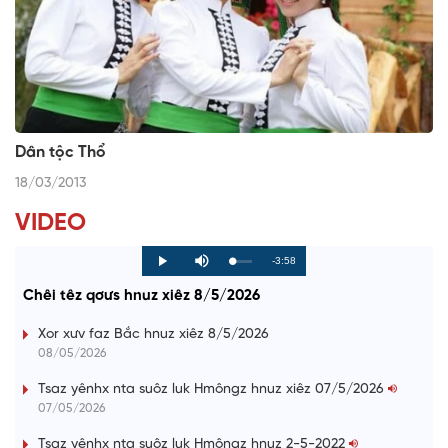
Dân tộc Thổ
18/03/2013
VIDEO
R
-3:58
L
P
P
M
o
r
l
u
a
o
a
t
e
Chêi têz qơưs hnuz xiêz 8/5/2026
d
g
y
e
e
r
d
e
m
:
s
Xor xưv faz Bắc hnuz xiêz 8/5/2026
0
s
%
:
a
08/05/2026
0
%
i
Tsaz yênhx nta suôz luk Hmôngz hnuz xiêz 07/5/2026
07/05/2026
n
i
Tsaz yênhx nta suôz luk Hmôngz hnuz 2-5-2022