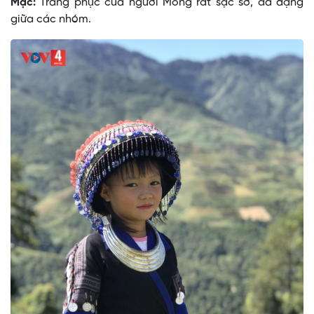
Mặc:
Trang phục của người Mông rất sặc sỡ, đa dạng
giữa các nhóm.