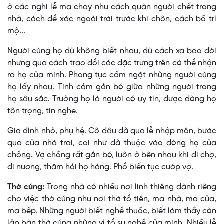
ở các nghi lễ ma chay như cách quàn người chết trong
nhà, cách để xác ngoài trời trước khi chôn, cách bố trí
mộ...
Người cùng họ dù không biết nhau, dù cách xa bao đời
nhưng qua cách trao đổi các đặc trưng trên có thể nhận
ra họ của mình. Phong tục cấm ngặt những người cùng
họ lấy nhau. Tình cảm gắn bó giữa những người trong
họ sâu sắc. Trưởng họ là người có uy tín, được dòng họ
tôn trọng, tin nghe.
Gia đình nhỏ, phụ hệ. Cô dâu đã qua lễ nhập môn, bước
qua cửa nhà trai, coi như đã thuộc vào dòng họ của
chồng. Vợ chồng rất gắn bó, luôn ở bên nhau khi đi chợ,
đi nương, thăm hỏi họ hàng. Phổ biến tục cướp vợ.
Thờ cúng:
Trong nhà có nhiều nơi linh thiêng dành riêng
cho việc thờ cúng như nơi thờ tổ tiên, ma nhà, ma cửa,
ma bếp. Những người biết nghề thuốc, biết làm thầy còn
lập bàn thờ cúng những vị tổ sư nghề của mình. Nhiều lễ