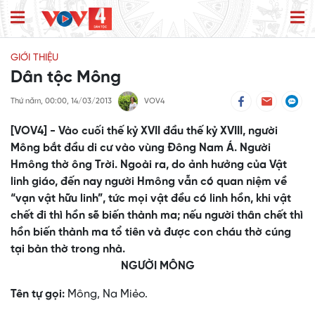
GIỚI THIỆU
Dân tộc Mông
Thứ năm, 00:00, 14/03/2013
VOV4
[VOV4] - Vào cuối thế kỷ XVII đầu thế kỷ XVIII, người
Mông bắt đầu di cư vào vùng Đông Nam Á. Người
Hmông thờ ông Trời. Ngoài ra, do ảnh hưởng của Vật
linh giáo, đến nay người Hmông vẫn có quan niệm về
“vạn vật hữu linh”, tức mọi vật đều có linh hồn, khi vật
chết đi thì hồn sẽ biến thành ma; nếu người thân chết thì
hồn biến thành ma tổ tiên và được con cháu thờ cúng
tại bàn thờ trong nhà.
NGƯỜI MÔNG
Tên tự gọi:
Mông, Na Miẻo.