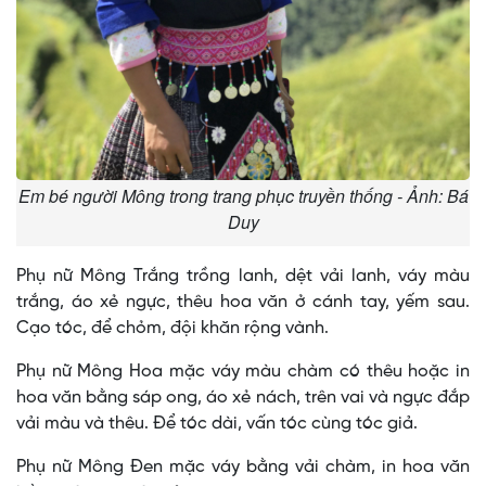
Em bé người Mông trong trang phục truyền thống - Ảnh: Bá
Duy
Phụ nữ Mông Trắng trồng lanh, dệt vải lanh, váy màu
trắng, áo xẻ ngực, thêu hoa văn ở cánh tay, yếm sau.
Cạo tóc, để chỏm, đội khăn rộng vành.
Phụ nữ Mông Hoa mặc váy màu chàm có thêu hoặc in
hoa văn bằng sáp ong, áo xẻ nách, trên vai và ngực đắp
vải màu và thêu. Ðể tóc dài, vấn tóc cùng tóc giả.
Phụ nữ Mông Ðen mặc váy bằng vải chàm, in hoa văn