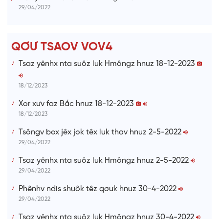
29/04/2022
n
g
T
QƠƯ TSAOV VOV4
i
Tsaz yênhx nta suôz luk Hmôngz hnuz 18-12-2023
m
e
18/12/2023
Xor xưv faz Bắc hnuz 18-12-2023
18/12/2023
Tsôngv box jêx jok têx luk thav hnuz 2-5-2022
29/04/2022
Tsaz yênhx nta suôz luk Hmôngz hnuz 2-5-2022
29/04/2022
Phênhv ndis shuôk têz qơưk hnuz 30-4-2022
29/04/2022
Tsaz yênhx nta suôz luk Hmôngz hnuz 30-4-2022