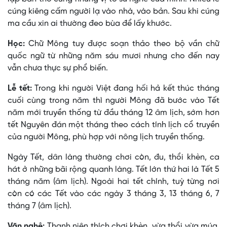
cúng kiêng cấm người lạ vào nhà, vào bản. Sau khi cúng
ma cầu xin ai thường đeo bùa để lấy khước.
Học:
Chữ Mông tuy được soạn thảo theo bộ vần chữ
quốc ngữ từ những năm sáu mươi nhưng cho đến nay
vẫn chưa thực sự phổ biến.
Lễ tết:
Trong khi người Việt đang hối hả kết thúc tháng
cuối cùng trong năm thì người Mông đã bước vào Tết
năm mới truyền thống từ đầu tháng 12 âm lịch, sớm hơn
tết Nguyên đán một tháng theo cách tính lịch cổ truyền
của người Mông, phù hợp với nông lịch truyền thống.
Ngày Tết, dân làng thường chơi còn, đu, thổi khèn, ca
hát ở những bãi rộng quanh làng. Tết lớn thứ hai là Tết 5
tháng năm (âm lịch). Ngoài hai tết chính, tuỳ từng nơi
còn có các Tết vào các ngày 3 tháng 3, 13 tháng 6, 7
tháng 7 (âm lịch).
Văn nghệ:
Thanh niên thích chơi khèn, vừa thổi vừa múa.