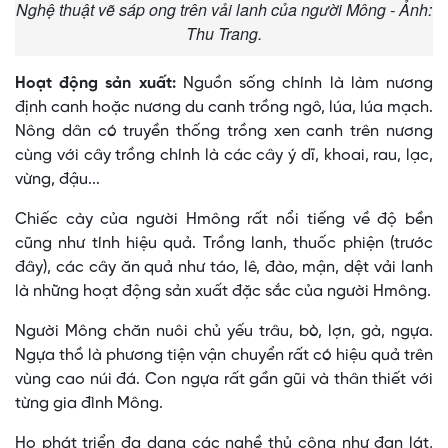
Nghệ thuật vẽ sáp ong trên vải lanh của người Mông - Ảnh:
Thu Trang.
Hoạt động sản xuất:
Nguồn sống chính là làm nương
định canh hoặc nương du canh trồng ngô, lúa, lúa mạch.
Nông dân có truyền thống trồng xen canh trên nương
cùng với cây trồng chính là các cây ý dĩ, khoai, rau, lạc,
vừng, đậu...
Chiếc cày của người Hmông rất nổi tiếng về độ bền
cũng như tính hiệu quả. Trồng lanh, thuốc phiện (trước
đây), các cây ăn quả như táo, lê, đào, mận, dệt vải lanh
là những hoạt động sản xuất đặc sắc của người Hmông.
Người Mông chăn nuôi chủ yếu trâu, bò, lợn, gà, ngựa.
Ngựa thồ là phương tiện vận chuyển rất có hiệu quả trên
vùng cao núi đá. Con ngựa rất gần gũi và thân thiết với
từng gia đình Mông.
Họ phát triển đa dạng các nghề thủ công như đan lát,