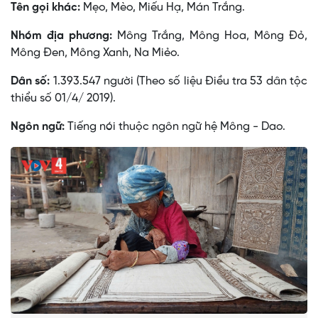
Tên gọi khác:
Mẹo, Mèo, Miếu Hạ, Mán Trắng.
Nhóm địa phương:
Mông Trắng, Mông Hoa, Mông Ðỏ,
Mông Ðen, Mông Xanh, Na Miẻo.
Dân số:
1.393.547 người (Theo số liệu Điều tra 53 dân tộc
thiểu số 01/4/ 2019).
Ngôn ngữ:
Tiếng nói thuộc ngôn ngữ hệ Mông - Dao.