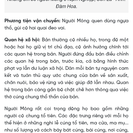
Đàm Hoa.
Phương tiện vận chuyển:
Người Mông quen dùng ngựa
thồ, gùi có hai quai đeo vai.
Quan hệ xã hội:
Bản thường có nhiều họ, trong đó một
hoặc hai họ giữ vị trí chủ đạo, có ảnh hưởng chính tới
các quan hệ trong bản. Người đứng đầu bản điều chỉnh
các quan hệ trong bản, trước kia, cả bằng hình thức
phạt vạ lẫn dư luận xã hội. Dân mỗi bản tự nguyện cam
kết và tuân thủ quy ước chung của bản về sản xuất,
chăn nuôi, bảo vệ rừng và việc giúp đỡ lẫn nhau. Quan
hệ trong bản càng gắn bó chặt chẽ hơn thông qua việc
thờ cúng chung thổ thần của bản.
Người Mông rất coi trọng dòng họ bao gồm những
người có chung tổ tiên. Các đặc trưng riêng với mỗi họ
thể hiện ở những nghi lễ cúng tổ tiên, ma cửa, ma mụ...
như số lượng và cách bày bát cúng, bài cúng, nơi cúng,