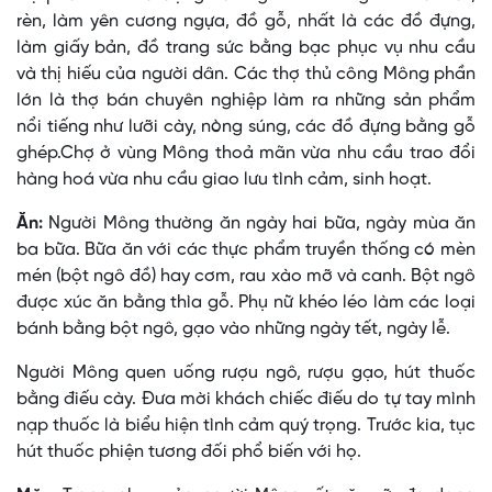
rèn, làm yên cương ngựa, đồ gỗ, nhất là các đồ đựng,
làm giấy bản, đồ trang sức bằng bạc phục vụ nhu cầu
và thị hiếu của người dân. Các thợ thủ công Mông phần
lớn là thợ bán chuyên nghiệp làm ra những sản phẩm
nổi tiếng như lưỡi cày, nòng súng, các đồ đựng bằng gỗ
ghép.Chợ ở vùng Mông thoả mãn vừa nhu cầu trao đổi
hàng hoá vừa nhu cầu giao lưu tình cảm, sinh hoạt.
Ăn:
Người Mông thường ăn ngày hai bữa, ngày mùa ăn
ba bữa. Bữa ăn với các thực phẩm truyền thống có mèn
mén (bột ngô đồ) hay cơm, rau xào mỡ và canh. Bột ngô
được xúc ăn bằng thìa gỗ. Phụ nữ khéo léo làm các loại
bánh bằng bột ngô, gạo vào những ngày tết, ngày lễ.
Người Mông quen uống rượu ngô, rượu gạo, hút thuốc
bằng điếu cày. Ðưa mời khách chiếc điếu do tự tay mình
nạp thuốc là biểu hiện tình cảm quý trọng. Trước kia, tục
hút thuốc phiện tương đối phổ biến với họ.