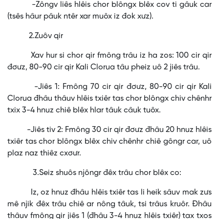
-Zôngv liês hlêis chor blôngx blêx cov ti gâuk car
(tsês hâur pâuk ntêr xar muôx iz đok xưz).
2.Zuôv qir
Xav hur si chor qir fmông trâu iz ha zos: 100 cir qir
đơưz, 80-90 cir qir Kali Clorua tâu pheiz uô 2 jiês trâu.
-Jiês 1: Fmông 70 cir qir đơưz, 80-90 cir qir Kali
Clorua đhâu thâuv hlêis txiêr tas chor blôngx chiv chênhr
txix 3-4 hnuz chiê blêx hlar tâuk câuk tuôx.
-Jiês tiv 2: Fmông 30 cir qir đơưz đhâu 20 hnuz hlêis
txiêr tas chor blôngx blêx chiv chênhr chiê gôngr car, uô
plaz naz thiêz cxơưr.
3.Seiz shuôs njôngr đêx trâu chor blêx co:
Iz, oz hnuz đhâu hlêis txiêr tas li heik sâuv mak zưs
mê njik đêx trâu chiê ar nông tâuk, tsi trâus kruôr. Đhâu
thâuv fmông qir jiês 1 (đhâu 3-4 hnuz hlêis txiêr) tax txos