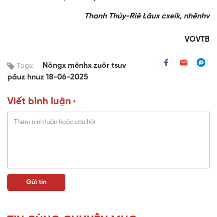
Thanh Thủy-Riê Lâux cxeik, nhênhv
VOVTB
Nôngx mênhx zuôr tsuv
Tags:
pâuz hnuz 18-06-2025
Viết bình luận