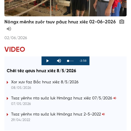
Nôngx mênhx zuôr tsuv pâuz hnuz xiêz 02-06-2026
02/06/2026
VIDEO
R
-3:58
L
P
P
M
o
r
l
u
a
o
a
t
e
Chêi têz qơưs hnuz xiêz 8/5/2026
d
g
y
e
e
r
d
e
m
:
s
Xor xưv faz Bắc hnuz xiêz 8/5/2026
0
s
%
:
a
08/05/2026
0
%
i
Tsaz yênhx nta suôz luk Hmôngz hnuz xiêz 07/5/2026
07/05/2026
n
i
Tsaz yênhx nta suôz luk Hmôngz hnuz 2-5-2022
29/04/2022
n
g