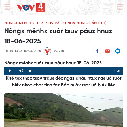
NÔNGX MÊNHX ZUÔR TSUV PÂUZ ( NHÀ NÔNG CẦN BIẾT)
Nôngx mênhx zuôr tsuv pâuz hnuz
18-06-2025
Thứ tư, 10:23, 18/06/2025
VOVTB
Nôngx mênhx zuôr tsuv pâuz hnuz 18-06-2025
Remaining
-4:05
Loaded
:
Progress
:
Play
Mute
0%
0%
Kriê têx thax tsav trâus đêx ngaz đhâu ntux nas uô ruôr
Time
hiêv nhoz chor tỉnh faz Bắc huôv tsar uô blêx liêx