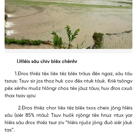
I.Hlêis sâu chiv blêx chênhr
1.Đros thiêz têx liêx têz blêx trâus đêx ngaz, sâu tâu
tsơưs: Tsuv sir jos thoz huk cov đêx ntưk tâuk. Kriê tsôngv
pêx xênhv muôz hlôngr chos têx jâuz tâuv, huv đros cxuô
thax tsav qơư
2.Đros thiêz chor liêx têz blêx txos cheix jông hlêis
sâu (siêr 85% ntâu): Tsuv huôk njôngr têx hnuz ntux yar
hlêis sâu đros thiêz tsưr ziv “hlêis njuôz jông đuô siêr jâuk
tas”.