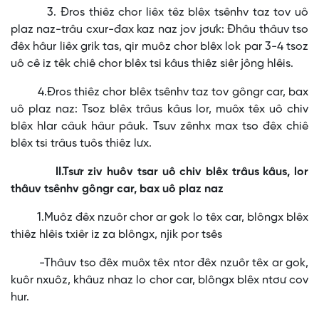
3. Đros thiêz chor liêx têz blêx tsênhv taz tov uô
plaz naz-trâu cxur-đax kaz naz jov jơưk: Đhâu thâuv tso
đêx hâur liêx grik tas, qir muôz chor blêx lok par 3-4 tsoz
uô cê iz têk chiê chor blêx tsi kâus thiêz siêr jông hlêis.
4.Đros thiêz chor blêx tsênhv taz tov gôngr car, bax
uô plaz naz: Tsoz blêx trâus kâus lor, muôx têx uô chiv
blêx hlar câuk hâur pâuk. Tsuv zênhx max tso đêx chiê
blêx tsi trâus tuôs thiêz lưx.
II.Tsưr ziv huôv tsar uô chiv blêx trâus kâus, lor
thâuv tsênhv gôngr car, bax uô plaz naz
1.Muôz đêx nzuôr chor ar gok lo têx car, blôngx blêx
thiêz hlêis txiêr iz za blôngx, njik por tsês
-Thâuv tso đêx muôx têx ntor đêx nzuôr têx ar gok,
kuôr nxuôz, khâuz nhaz lo chor car, blôngx blêx ntơư cov
hur.