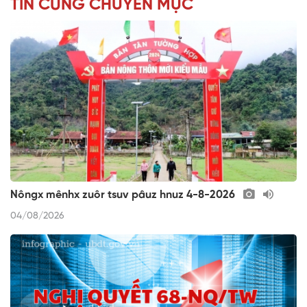
TIN CÙNG CHUYÊN MỤC
Nôngx mênhx zuôr tsuv pâuz hnuz 4-8-2026
04/08/2026