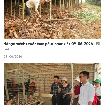
Nôngx mênhx zuôr tsuv pâuz hnuz xiêz 09-06-2026
09/06/2026