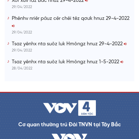
Xor xưv faz Bắc hnuz 29-4-2022
29/04/2022
Phênhv nriêr pâuz cêr chêi têz qơưk hnuz 29-4-2022
29/04/2022
Tsaz yênhx nta suôz luk Hmôngz hnuz 29-4-2022
29/04/2022
Tsaz yênhx nta suôz luk Hmôngz hnuz 1-5-2022
28/04/2022
Cơ quan thường trú Đài TNVN tại Tây Bắc