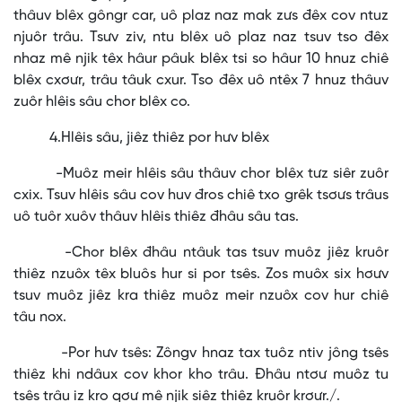
thâuv blêx gôngr car, uô plaz naz mak zưs đêx cov ntuz
njuôr trâu. Tsưv ziv, ntu blêx uô plaz naz tsuv tso đêx
nhaz mê njik têx hâur pâuk blêx tsi so hâur 10 hnuz chiê
blêx cxơưr, trâu tâuk cxur. Tso đêx uô ntêx 7 hnuz thâuv
zuôr hlêis sâu chor blêx co.
4.Hlêis sâu, jiêz thiêz por hưv blêx
-Muôz meir hlêis sâu thâuv chor blêx tưz siêr zuôr
cxix. Tsuv hlêis sâu cov huv đros chiê txo grêk tsơưs trâus
uô tuôr xuôv thâuv hlêis thiêz đhâu sâu tas.
-Chor blêx đhâu ntâuk tas tsuv muôz jiêz kruôr
thiêz nzuôx têx bluôs hur si por tsês. Zos muôx six hơưv
tsuv muôz jiêz kra thiêz muôz meir nzuôx cov hur chiê
tâu nox.
-Por hưv tsês: Zôngv hnaz tax tuôz ntiv jông tsês
thiêz khi ndâux cov khor kho trâu. Đhâu ntơư muôz tu
tsês trâu iz kro qơư mê njik siêz thiêz kruôr krơưr./.