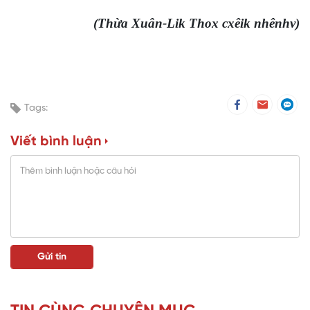
(Thừa Xuân-Lik Thox cxêik nhênhv)
Tags:
Viết bình luận