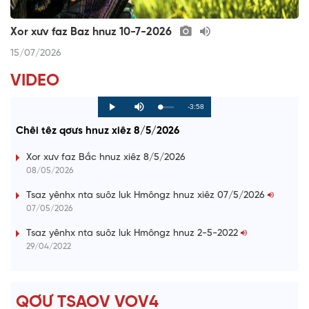
Xor xưv faz Baz hnuz 10-7-2026
15/07/2026
VIDEO
R
-3:58
L
P
P
M
o
r
l
u
a
o
a
t
e
Chêi têz qơưs hnuz xiêz 8/5/2026
d
g
y
e
e
r
d
e
m
:
s
Xor xưv faz Bắc hnuz xiêz 8/5/2026
0
s
%
:
a
08/05/2026
0
%
i
Tsaz yênhx nta suôz luk Hmôngz hnuz xiêz 07/5/2026
07/05/2026
n
i
Tsaz yênhx nta suôz luk Hmôngz hnuz 2-5-2022
29/04/2022
n
g
T
QƠƯ TSAOV VOV4