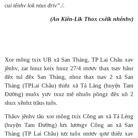
cui tênhv lok ntus đriv”./.
(An Kiên-Lik Thox cxêik nhênhv)
Xor mông txix UB xã San Thàng, TP Lai Châu xav
jênhv, zar hnuz keix hnuz 27/4 ntơưv thax tsav hâur
đêx tul đêx San Thàng, nhoz thax tsav 2 xã San
Thàng (TPLai Châu) thiêz xã Tả Làng (huyện Tam
Đường) muôx yưv txuz mê nhuôs pôngz đêx uô 2
shux xênhz trâus tuôs.
Thâuv jênhv tâu xor mông txix Công an xã Tả Lèng
(huyện Tam Đường) lưx lươngv Công an xã San
Thàng (TP Lai Châu) tưz tuôx ntơưv qơư thiêz xav