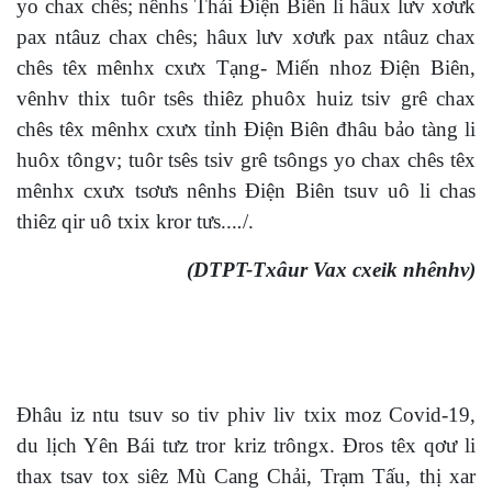
yo chax chês; nênhs Thái Điện Biên li hâux lưv xơưk
pax ntâuz chax chês; hâux lưv xơưk pax ntâuz chax
chês têx mênhx cxưx Tạng- Miến nhoz Điện Biên,
vênhv thix tuôr tsês thiêz phuôx huiz tsiv grê chax
chês têx mênhx cxưx tỉnh Điện Biên đhâu bảo tàng li
huôx tôngv; tuôr tsês tsiv grê tsôngs yo chax chês têx
mênhx cxưx tsơưs nênhs Điện Biên tsuv uô li chas
thiêz qir uô txix kror tưs...
.
/.
(DTPT-Txâur Vax cxeik nhênhv)
Đhâu iz ntu tsuv so tiv phiv liv txix moz Covid-19,
du lịch Yên Bái tưz tror kriz trôngx. Đros têx qơư li
thax tsav tox siêz Mù Cang Chải, Trạm Tấu, thị xar