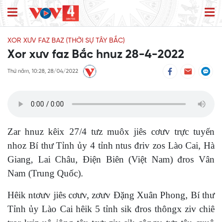
XOR XƯV FAZ BAZ (THỜI SỰ TÂY BẮC)
Xor xưv faz Bắc hnuz 28-4-2022
Thứ năm, 10:28, 28/04/2022
Zar hnuz kêix 27/4 tưz muôx jiês cơưv trực tuyến
nhoz Bí thư Tỉnh ủy 4 tỉnh ntus đriv zos Lào Cai, Hà
Giang, Lai Châu, Điện Biên (Việt Nam) đros Vân
Nam (Trung Quốc).
Hêik ntơưv jiês cơưv, zơưv Đặng Xuân Phong, Bí thư
Tỉnh ủy Lào Cai hêik 5 tỉnh sik đros thôngx ziv chiê