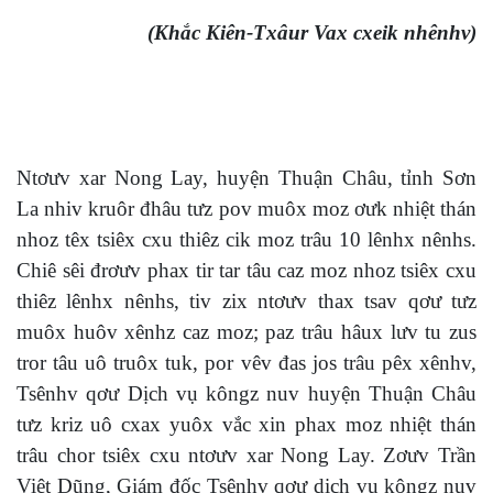
(Khắc Kiên-Txâur Vax cxeik nhênhv)
Ntơưv xar Nong Lay, huyện Thuận Châu, tỉnh Sơn
La nhiv kruôr đhâu tưz pov muôx moz ơưk nhiệt thán
nhoz têx tsiêx cxu thiêz cik moz trâu 10 lênhx nênhs.
Chiê sêi đrơưv phax tir tar tâu caz moz nhoz tsiêx cxu
thiêz lênhx nênhs, tiv zix ntơưv thax tsav qơư tưz
muôx huôv xênhz caz moz; paz trâu hâux lưv tu zus
tror tâu uô truôx tuk, por vêv đas jos trâu pêx xênhv,
Tsênhv qơư Dịch vụ kôngz nuv huyện Thuận Châu
tưz kriz uô cxax yuôx vắc xin phax moz nhiệt thán
trâu chor tsiêx cxu ntơưv xar Nong Lay. Zơưv Trần
Việt Dũng, Giám đốc Tsênhv qơư dịch vụ kôngz nuv