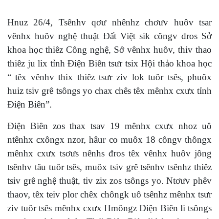
Hnuz 26/4, Tsênhv qơư nhênhz chơưv huôv tsar
vênhx huôv nghệ thuật Đất Việt sik côngv đros Sở
khoa học thiêz Công nghệ, Sở vênhx huôv, thiv thao
thiêz ju lix tỉnh Điện Biên tsưr tsix Hội thảo khoa học
“ têx vênhv thix thiêz tsưr ziv lok tuôr tsês, phuôx
huiz tsiv grê tsôngs yo chax chês têx mênhx cxưx tỉnh
Điện Biên”.
Điện Biên zos thax tsav 19 mênhx cxưx nhoz uô
ntênhx cxôngx nzor, hâur co muôx 18 côngv thôngx
mênhx cxưx tsơưs nênhs đros têx vênhx huôv jông
tsênhv tâu tuôr tsês, muôx tsiv grê tsênhv tsênhz thiêz
tsiv grê nghệ thuật, tiv zix zos tsôngs yo. Ntơưv phêv
thaov, têx teiv plor chêx chôngk uô tsênhz mênhx tsưr
ziv tuôr tsês mênhx cxưx Hmôngz Điện Biên li tsôngs