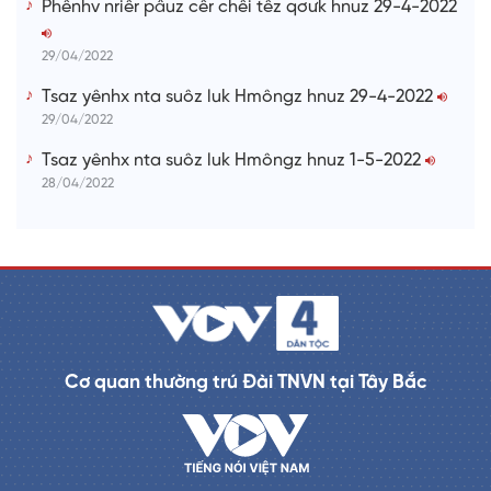
Phênhv nriêr pâuz cêr chêi têz qơưk hnuz 29-4-2022
29/04/2022
Tsaz yênhx nta suôz luk Hmôngz hnuz 29-4-2022
29/04/2022
Tsaz yênhx nta suôz luk Hmôngz hnuz 1-5-2022
28/04/2022
Cơ quan thường trú Đài TNVN tại Tây Bắc