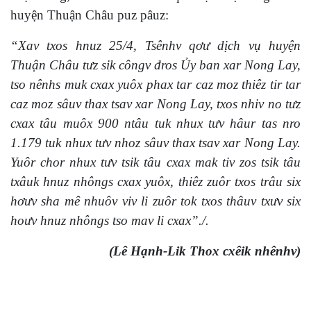
huyện Thuận Châu puz pâuz:
“Xav txos hnuz 25/4, Tsênhv qơư dịch vụ huyện
Thuận Châu tưz sik côngv đros Ủy ban xar Nong Lay,
tso nênhs muk cxax yuôx phax tar caz moz thiêz tir tar
caz moz sâuv thax tsav xar Nong Lay, txos nhiv no tưz
cxax tâu muôx 900 ntâu tuk nhux tưv hâur tas nro
1.179 tuk nhux tưv nhoz sâuv thax tsav xar Nong Lay.
Yuôr chor nhux tưv tsik tâu cxax mak tiv zos tsik tâu
txâuk hnuz nhôngs cxax yuôx, thiêz zuôr txos trâu six
hơưv sha mê nhuôv viv li zuôr tok txos thâuv txưv six
hoưv hnuz nhôngs tso mav li cxax”./.
(Lê Hạnh-Lik Thox cxêik nhênhv)