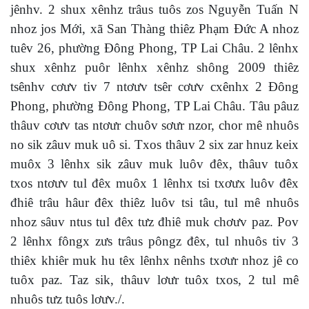
jênhv. 2 shux xênhz trâus tuôs zos Nguyễn Tuấn N
nhoz jos Mới, xã San Thàng thiêz Phạm Đức A nhoz
tuêv 26, phường Đông Phong, TP Lai Châu. 2 lênhx
shux xênhz puôr lênhx xênhz shông 2009 thiêz
tsênhv cơưv tiv 7 ntơưv tsêr cơưv cxênhx 2 Đông
Phong, phường Đông Phong, TP Lai Châu. Tâu pâuz
thâuv cơưv tas ntơưr chuôv sơưr nzor, chor mê nhuôs
no sik zâuv muk uô si. Txos thâuv 2 six zar hnuz keix
muôx 3 lênhx sik zâuv muk luôv đêx, thâuv tuôx
txos ntơưv tul đêx muôx 1 lênhx tsi txơưx luôv đêx
đhiê trâu hâur đêx thiêz luôv tsi tâu, tul mê nhuôs
nhoz sâuv ntus tul đêx tưz đhiê muk chơưv paz. Pov
2 lênhx fôngx zưs trâus pôngz đêx, tul nhuôs tiv 3
thiêx khiêr muk hu têx lênhx nênhs txơưr nhoz jê co
tuôx paz. Taz sik, thâuv lơưr tuôx txos, 2 tul mê
nhuôs tưz tuôs lơưv./.