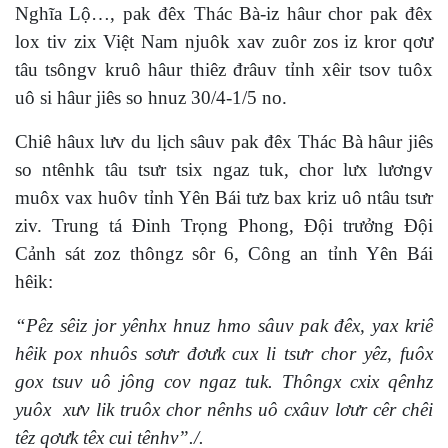
Nghĩa Lộ…, pak đêx Thác Bà-iz hâur chor pak đêx
lox tiv zix Việt Nam njuôk xav zuôr zos iz kror qơư
tâu tsôngv kruô hâur thiêz đrâuv tỉnh xêir tsov tuôx
uô si hâur jiês so hnuz 30/4-1/5 no.
Chiê hâux lưv du lịch sâuv pak đêx Thác Bà hâur jiês
so ntênhk tâu tsưr tsix ngaz tuk, chor lưx lươngv
muôx vax huôv tỉnh Yên Bái tưz bax kriz uô ntâu tsưr
ziv. Trung tá Đinh Trọng Phong, Đội trưởng Đội
Cảnh sát zoz thôngz sôr 6, Công an tỉnh Yên Bái
hêik:
“Pêz sêiz jor yênhx hnuz hmo sâuv pak đêx, yax kriê
hêik pox nhuôs sơưr đơưk cux li tsưr chor yêz, fuôx
gox tsuv uô jông cov ngaz tuk. Thôngx cxix qênhz
yuôx xưv lik truôx chor nênhs uô cxâuv lơưr cêr chêi
têz qơưk têx cui tênhv”./.