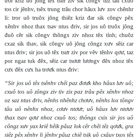
tror kriz uô jông têx tsưr ziv sik côngv tưz tâu cxuô
tos cir jênhv, tsêx trung trâu chor hâux lưv zov chênhr
li: tror uô truôx jông thiêz kriz đar sik côngv pêx
xênhv nhoz thax tsav ntus đriv, sir jos uô truôx jông
đuô cêr sik côngv thôngx ziv nhoz têx tỉnh; chuôz
cxaz sik thav, sik côngv uô jông côngz xưv sêiz car
ntus đriv; sir jos uô têx tsưr ziv por vêv tênhv qơư, taz
por ngaz tuk đêx, sêiz car tsơưr lươngv đêx nhoz têx
cưx đêx cưx ha trơưk ntus đriv:
“Sir jos uô têx tsênhv chêi paz đơưk kho hâux lưv uô;
cxuô tos uô zôngx ziv tiv zix paz trâu pêx xênhv nhoz
oz saz ntus đriv, nênhs nhênhz chơưv, nênhs lox tôngv
tâu uô nênhx nhoz, cơưv ntơưr, uô hâux lưv ntơưv
thax tsav qơư nhoz cxuô tos; thôngx cxix sir jos uô
côngz xưv yax kriê hêik pâuz lok cêr chêi têz qơưk, gra
siêz pêx xênhv li jênhv pâuz chiê tsik uô cxâuv txos têx