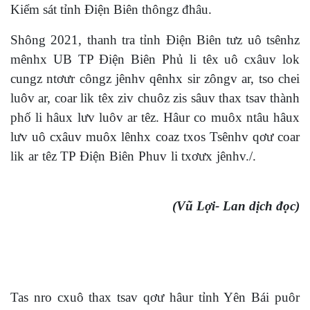
Kiểm sát tỉnh Điện Biên thôngz đhâu.
Shông 2021, thanh tra tỉnh Điện Biên tưz uô tsênhz
mênhx UB TP Điện Biên Phủ li têx uô cxâuv lok
cungz ntơưr côngz jênhv qênhx sir zôngv ar, tso chei
luôv ar, coar lik têx ziv chuôz zis sâuv thax tsav thành
phố li hâux lưv luôv ar têz. Hâur co muôx ntâu hâux
lưv uô cxâuv muôx lênhx coaz txos Tsênhv qơư coar
lik ar têz TP Điện Biên Phuv li txơưx jênhv./.
(Vũ Lợi- Lan dịch đọc)
Tas nro cxuô thax tsav qơư hâur tỉnh Yên Bái puôr