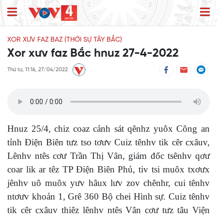
XOR XƯV FAZ BAZ (THỜI SỰ TÂY BẮC)
Xor xưv faz Bắc hnuz 27-4-2022
Thứ tư, 11:16, 27/04/2022
Hnuz 25/4, chiz coaz cảnh sát qênhz yuôx Công an
tỉnh Điện Biên tưz tso tơưv Cuiz tênhv tik cêr cxâuv,
Lênhv ntês cơư Trần Thị Vân, giám đốc tsênhv qơư
coar lik ar têz TP Điện Biên Phủ, tiv tsi muôx txơưx
jênhv uô muôx yưv hâux lưv zov chênhr, cui tênhv
ntơưv khoản 1, Grê 360 Bộ chei Hình sự. Cuiz tênhv
tik cêr cxâuv thiêz lênhv ntês Vân cơư tưz tâu Viện