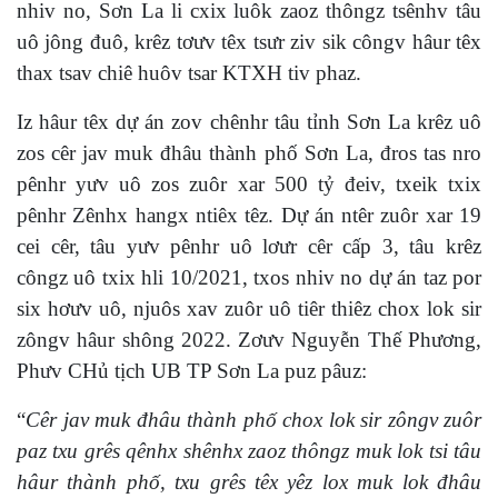
nhiv no, Sơn La li cxix luôk zaoz thôngz tsênhv tâu
uô jông đuô, krêz tơưv têx tsưr ziv sik côngv hâur têx
thax tsav chiê huôv tsar KTXH tiv phaz.
Iz hâur têx dự án zov chênhr tâu tỉnh Sơn La krêz uô
zos cêr jav muk đhâu thành phố Sơn La, đros tas nro
pênhr yưv uô zos zuôr xar 500 tỷ đeiv, txeik txix
pênhr Zênhx hangx ntiêx têz. Dự án ntêr zuôr xar 19
cei cêr, tâu yưv pênhr uô lơưr cêr cấp 3, tâu krêz
côngz uô txix hli 10/2021, txos nhiv no dự án taz por
six hơưv uô, njuôs xav zuôr uô tiêr thiêz chox lok sir
zôngv hâur shông 2022. Zơưv Nguyễn Thế Phương,
Phưv CHủ tịch UB TP Sơn La puz pâuz:
“
Cêr jav muk đhâu thành phố chox lok sir zôngv zuôr
paz txu grês qênhx shênhx zaoz thôngz muk lok tsi tâu
hâur thành phố, txu grês têx yêz lox muk lok đhâu