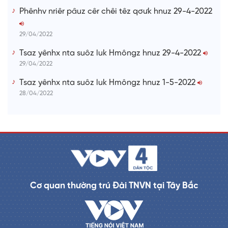
Phênhv nriêr pâuz cêr chêi têz qơưk hnuz 29-4-2022
29/04/2022
Tsaz yênhx nta suôz luk Hmôngz hnuz 29-4-2022
29/04/2022
Tsaz yênhx nta suôz luk Hmôngz hnuz 1-5-2022
28/04/2022
Cơ quan thường trú Đài TNVN tại Tây Bắc