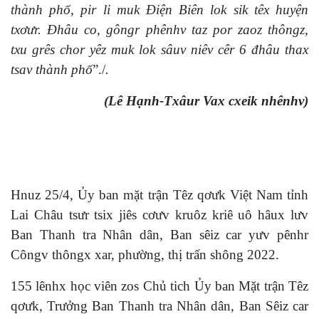
thành phố, pir li muk Điện Biên lok sik têx huyện
txơưr. Đhâu co, gôngr phênhv taz por zaoz thôngz,
txu grês chor yêz muk lok sâuv niêv cêr 6 đhâu thax
tsav thành phố
”./
.
(Lê Hạnh-Txâur Vax cxeik nhênhv)
Hnuz 25/4, Ủy ban mặt trận Têz qơưk Việt Nam tỉnh
Lai Châu tsưr tsix jiês cơưv kruôz kriê uô hâux lưv
Ban Thanh tra Nhân dân, Ban sêiz car yưv pênhr
Côngv thôngx xar, phường, thị trấn shông 2022.
155 lênhx học viên zos Chủ tich Ủy ban Mặt trận Têz
qơưk, Trưởng Ban Thanh tra Nhân dân, Ban Sêiz car