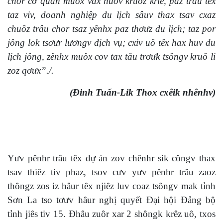
chor cơ quan muôx vax huôv kruôz kriê, paz trâu têx
taz viv, doanh nghiệp du lịch sâuv thax tsav cxaz
chuôz trâu chor tsaz yênhx paz thơưz du lịch; taz por
jông lok tsơưr lươngv dịch vụ; cxiv uô têx hax huv du
lịch jông, zênhx muôx cov tax tâu trơưk tsôngv kruô li
zoz qơưx”./.
(Đinh Tuấn-Lik Thox cxêik nhênhv)
Yưv pênhr trâu têx dự án zov chênhr sik côngv thax
tsav thiêz tiv phaz, tsov cưv yưv pênhr trâu zaoz
thôngz zos iz hâur têx njiêz luv coaz tsôngv mak tỉnh
Sơn La tso tơưv hâur nghị quyết Đại hội Đảng bộ
tỉnh jiês tiv 15. Đhâu zuôr xar 2 shôngk krêz uô, txos