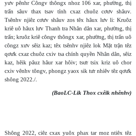
yưv pênhr Côngv thôngx nhoz 106 xar, phường, thị
trấn sâuv thax tsav tỉnh cxaz chuôz cơưv shâuv.
Tsênhv njiêz cơưv shâuv zos têx hâux lưv li: Kruôz
kriê uô hâux lưv Thanh tra Nhân dân xar, phường, thị
trấn; kruôz kriê côngv thôngx xar, phường, thị trấn uô
côngz xưv sêiz kaz; têx tsênhv njiêz lok Mặt trận têz
qơưk cxaz chuôz cxiv tsa chính quyền Nhân dân, sêiz
kaz, hêik pâuz hâur xar hôiv; tsưr tsix kriz uô chor
cxiv vênhv tôngv, phongz yaox sik tưr nhiêv têz qơưk
shông 2022./.
(BaoLC-Lik Thox cxêik nhênhv)
Shông 2022, ciêz cxax yuôx phax tar moz ntiêx têz