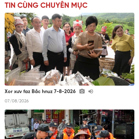
TIN CÙNG CHUYÊN MỤC
Xor xưv faz Bắc hnuz 7-8-2026
07/08/2026