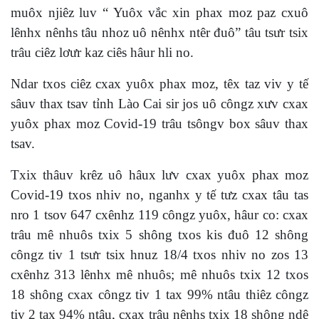
muôx njiêz luv “ Yuôx vắc xin phax moz paz cxuô
lênhx nênhs tâu nhoz uô nênhx ntêr đuô” tâu tsưr tsix
trâu ciêz lơưr kaz ciês hâur hli no.
Ndar txos ciêz cxax yuôx phax moz, têx taz viv y tế
sâuv thax tsav tỉnh Lào Cai sir jos uô côngz xưv cxax
yuôx phax moz Covid-19 trâu tsôngv box sâuv thax
tsav.
Txix thâuv krêz uô hâux lưv cxax yuôx phax moz
Covid-19 txos nhiv no, nganhx y tế tưz cxax tâu tas
nro 1 tsov 647 cxênhz 119 côngz yuôx, hâur co: cxax
trâu mê nhuôs txix 5 shông txos kis đuô 12 shông
côngz tiv 1 tsưr tsix hnuz 18/4 txos nhiv no zos 13
cxênhz 313 lênhx mê nhuôs; mê nhuôs txix 12 txos
18 shông cxax côngz tiv 1 tax 99% ntâu thiêz côngz
tiv 2 tax 94% ntâu, cxax trâu nênhs txix 18 shông ndê