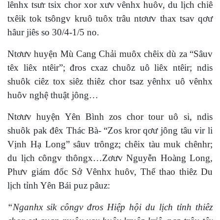
lênhx tsưr tsix chor xor xưv vênhx huôv, du lịch chiê
txêik tok tsôngv kruô tuôx trâu ntơưv thax tsav qơư
hâur jiês so 30/4-1/5 no.
Ntơưv huyện Mù Cang Chải muôx chêix dù za “Sâuv
têx liêx ntêir”; đros cxaz chuôz uô liêx ntêir; ndis
shuôk ciêz tox siêz thiêz chor tsaz yênhx uô vênhx
huôv nghệ thuật jông…
Ntơưv huyện Yên Bình zos chor tour uô si, ndis
shuôk pak đêx Thác Bà- “Zos kror qơư jông tâu vir li
Vịnh Hạ Long” sâuv trôngz; chêix tàu muk chênhr;
du lịch côngv thôngx…Zơưv Nguyễn Hoàng Long,
Phưv giám đốc Sở Vênhx huôv, Thể thao thiêz Du
lịch tỉnh Yên Bái puz pâuz:
“Nganhx sik côngv đros Hiệp hội du lịch tỉnh thiêz