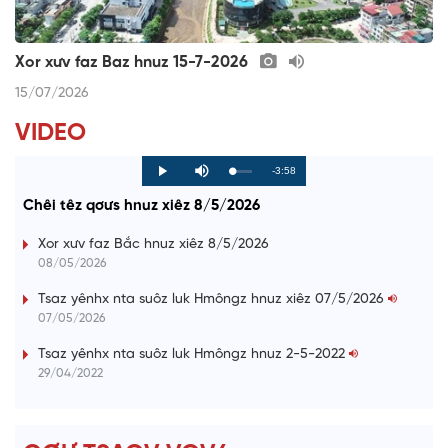
Xor xưv faz Baz hnuz 15-7-2026
15/07/2026
VIDEO
R
-3:58
L
P
P
M
o
r
l
u
a
o
a
t
e
Chêi têz qơưs hnuz xiêz 8/5/2026
d
g
y
e
e
r
d
e
m
:
s
Xor xưv faz Bắc hnuz xiêz 8/5/2026
0
s
%
:
a
08/05/2026
0
%
i
Tsaz yênhx nta suôz luk Hmôngz hnuz xiêz 07/5/2026
07/05/2026
n
i
Tsaz yênhx nta suôz luk Hmôngz hnuz 2-5-2022
29/04/2022
n
g
T