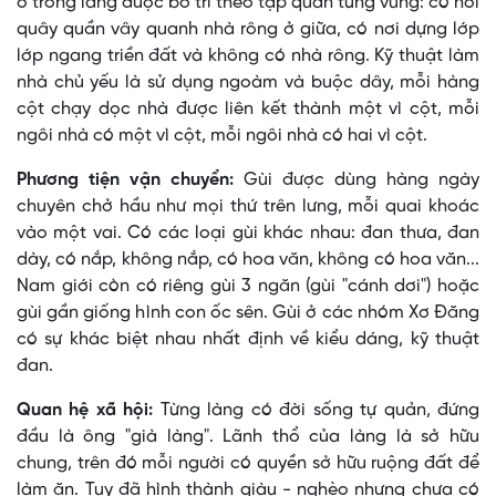
ở trong làng được bố trí theo tập quán từng vùng: có nơi
quây quần vây quanh nhà rông ở giữa, có nơi dựng lớp
lớp ngang triền đất và không có nhà rông. Kỹ thuật làm
nhà chủ yếu là sử dụng ngoàm và buộc dây, mỗi hàng
cột chạy dọc nhà được liên kết thành một vì cột, mỗi
ngôi nhà có một vì cột, mỗi ngôi nhà có hai vì cột.
Phương tiện vận chuyển:
Gùi được dùng hàng ngày
chuyên chở hầu như mọi thứ trên lưng, mỗi quai khoác
vào một vai. Có các loại gùi khác nhau: đan thưa, đan
dày, có nắp, không nắp, có hoa văn, không có hoa văn...
Nam giới còn có riêng gùi 3 ngăn (gùi "cánh dơi") hoặc
gùi gần giống hình con ốc sên. Gùi ở các nhóm Xơ Ðăng
có sự khác biệt nhau nhất định về kiểu dáng, kỹ thuật
đan.
Quan hệ xã hội:
Từng làng có đời sống tự quản, đứng
đầu là ông "già làng". Lãnh thổ của làng là sở hữu
chung, trên đó mỗi người có quyền sở hữu ruộng đất để
làm ăn. Tuy đã hình thành giàu - nghèo nhưng chưa có