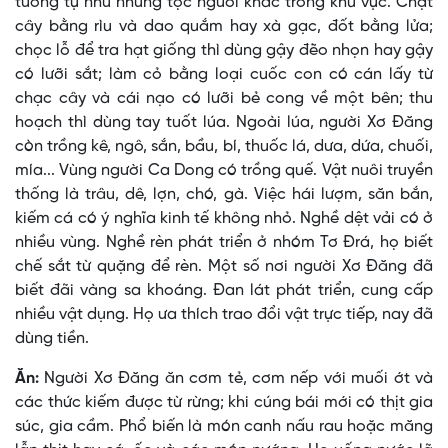
tương tự như những tộc người khác trong khu vực. Chặt
cây bằng rìu và dao quắm hay xà gạc, đốt bằng lửa;
chọc lỗ để tra hạt giống thì dùng gậy đẽo nhọn hay gậy
có lưỡi sắt; làm cỏ bằng loại cuốc con có cán lấy từ
chạc cây và cái nạo có lưỡi bẻ cong về một bên; thu
hoạch thì dùng tay tuốt lúa. Ngoài lúa, người Xơ Ðăng
còn trồng kê, ngô, sắn, bầu, bí, thuốc lá, dưa, dứa, chuối,
mía... Vùng người Ca Dong có trồng quế. Vật nuôi truyền
thống là trâu, dê, lợn, chó, gà. Việc hái lượm, săn bắn,
kiếm cá có ý nghĩa kinh tế không nhỏ. Nghề dệt vải có ở
nhiều vùng. Nghề rèn phát triển ở nhóm Tơ Ðrá, họ biết
chế sắt từ quặng để rèn. Một số nơi người Xơ Ðăng đã
biết đãi vàng sa khoáng. Ðan lát phát triển, cung cấp
nhiều vật dụng. Họ ưa thích trao đổi vật trực tiếp, nay đã
dùng tiền.
Ăn:
Người Xơ Ðăng ăn cơm tẻ, cơm nếp với muối ớt và
các thức kiếm được từ rừng; khi cúng bái mới có thịt gia
súc, gia cầm. Phổ biến là món canh nấu rau hoặc măng