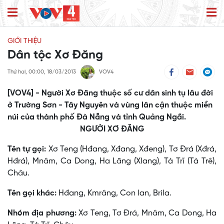
GIỚI THIỆU
Dân tộc Xơ Đăng
Thứ hai, 00:00, 18/03/2013
VOV4
[VOV4] - Người Xơ Ðăng thuộc số cư dân sinh tụ lâu đời
ở Trường Sơn - Tây Nguyên và vùng lân cận thuộc miền
núi của thành phố Đà Nẵng và tỉnh Quảng Ngãi.
NGƯỜI XƠ ĐĂNG
Tên tự gọi:
Xơ Teng (Hđang, Xđang, Xđeng), Tơ Ðrá (Xđrá,
Hđrá), Mnâm, Ca Dong, Ha Lăng (Xlang), Tà Trĩ (Tà Trê),
Châu.
Tên gọi khác:
Hđang, Kmrâng, Con lan, Brila.
Nhóm địa phương:
Xơ Teng, Tơ Ðrá, Mnâm, Ca Dong, Ha