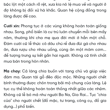
bóc lột một cách rõ rệt, xưa kia nô lệ mua về và người ở
đợ không bị đối xử hà khắc. Quan hệ cộng đồng trong
làng được đề cao.
Cưới xin:
Phong tục ở các vùng không hoàn toàn giống
nhau. Song, phổ biến là cư trú luân chuyển mỗi bên mấy
năm, thường khi cha mẹ qua đời mới ở hẳn một chỗ.
Ðám cưới có lễ thức cô dâu chú rể đưa đùi gà cho nhau
ăn, đưa rượu cho nhau uống, cùng ăn một mâm cơm...
để tượng trưng sự kết gắn hai người. Không có tính chất
mua bán trong hôn nhân.
Ma chay:
Cả làng chia buồn với tang chủ và giúp việc
đám ma. Quan tài gỗ đẽo độc mộc. Những người chết
bình thường được chôn trong bãi mộ chung của làng. Lệ
tục cụ thể không hoàn toàn thống nhất giữa các nhóm.
Không có lễ bỏ mả như người Ba Na, Gia Rai... Tục "chia
của" cho người chết (đồ mặc, tư trang, công cụ, đồ gia
dụng...) phổ biến.