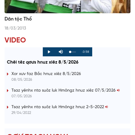
Dân tộc Thổ
18/03/2013
VIDEO
R
-3:58
L
P
P
M
o
r
l
u
a
o
a
t
e
Chêi têz qơưs hnuz xiêz 8/5/2026
d
g
y
e
e
r
d
e
m
:
s
Xor xưv faz Bắc hnuz xiêz 8/5/2026
0
s
%
:
a
08/05/2026
0
%
i
Tsaz yênhx nta suôz luk Hmôngz hnuz xiêz 07/5/2026
07/05/2026
n
i
Tsaz yênhx nta suôz luk Hmôngz hnuz 2-5-2022
29/04/2022
n
g
T