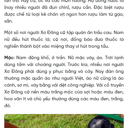
lẫn thịt hay cá, ốc và các món nướng. Họ uống nước lã
(nay nhiều người đã đun chín), rượu cần. Ðặc biệt rượu
được chế từ loại kê chân vịt ngon hơn rượu làm từ gạo,
sắn.
Một số nơi người Xơ Ðăng có tập quán ăn trầu cau. Nam
nữ đều hút thuốc lá; có nơi, đồng bào đưa thuốc lá
nghiền thành bột vào miệng thay vì hút trong tẩu.
Mặc:
Nam đóng khố, ở trần. Nữ mặc váy, áo. Trời lạnh
dùng tấm vải choàng người. Trước kia, nhiều nơi người
Xơ Ðăng phải dùng y phục bằng vỏ cây. Nay đàn ông
thường mặc quần áo như người Việt, áo nữ cũng là áo
cánh, sơ mi, váy bằng vải dệt công nghiệp. Vải cổ truyền
Xơ Ðăng có nền màu trắng mộc của sợi hoặc màu đen,
hoa văn ít và chủ yếu thường dùng các màu đen, trắng,
đỏ.