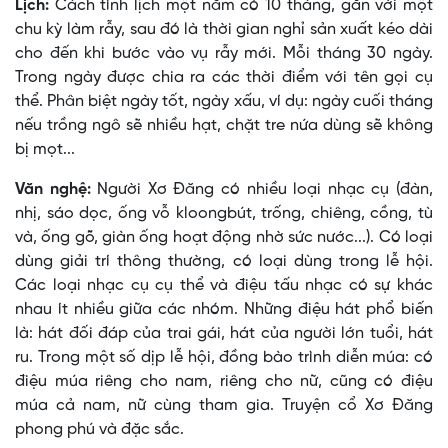
Lịch:
Cách tính lịch một năm có 10 tháng, gắn với một
chu kỳ làm rẫy, sau đó là thời gian nghỉ sản xuất kéo dài
cho đến khi bước vào vụ rẫy mới. Mỗi tháng 30 ngày.
Trong ngày được chia ra các thời điểm với tên gọi cụ
thể. Phân biệt ngày tốt, ngày xấu, ví dụ: ngày cuối tháng
nếu trồng ngô sẽ nhiều hạt, chặt tre nứa dùng sẽ không
bị mọt...
Văn nghệ:
Người Xơ Ðăng có nhiều loại nhạc cụ (đàn,
nhị, sáo dọc, ống vỗ kloongbút, trống, chiêng, cồng, tù
và, ống gõ, giàn ống hoạt động nhờ sức nước...). Có loại
dùng giải trí thông thường, có loại dùng trong lễ hội.
Các loại nhạc cụ cụ thể và điệu tấu nhạc có sự khác
nhau ít nhiều giữa các nhóm. Những điệu hát phổ biến
là: hát đối đáp của trai gái, hát của người lớn tuổi, hát
ru. Trong một số dịp lễ hội, đồng bào trình diễn múa: có
điệu múa riêng cho nam, riêng cho nữ, cũng có điệu
múa cả nam, nữ cùng tham gia. Truyện cổ Xơ Ðăng
phong phú và đặc sắc.