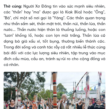
Thờ cúng:
Người Xơ Ðăng tin vào sức mạnh siêu nhiên,
các "thần" hay "ma" được gọi là Kiak (Kia) hoặc "Ông",
"Bà", chỉ một số nơi gọi là "Yàng". Các thần quan trọng
như thần sấm sét, thần mặt trời, thần núi, thần lúa, thần
nước... Thần nước hiện thân là thuồng luồng, hoặc con
"lươn" khổng lồ, hoặc con lợn mũi trắng. Thần lúa có
dạng bà già xấu xí, tốt bụng, thường biến thành cóc.
Trong đời sống và canh tác rẫy có rất nhiều lễ thức cúng
bái đối với các lực lượng siêu nhiên, tập trung vào mục
đích cầu mùa, cầu an, tránh sự rủi ro cho cộng đồng và
cá nhân.