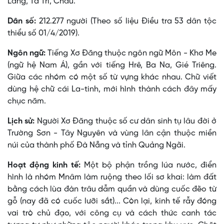
Lăng, Tà Trĩ, Châu.
Dân số:
212.277 người (Theo số liệu Điều tra 53 dân tộc
thiểu số 01/4/2019).
Ngôn ngữ:
Tiếng Xơ Ðăng thuộc ngôn ngữ Môn - Khơ Me
(ngữ hệ Nam Á), gần với tiếng Hrê, Ba Na, Gié Triêng.
Giữa các nhóm có một số từ vựng khác nhau. Chữ viết
dùng hệ chữ cái La-tinh, mới hình thành cách đây mấy
chục năm.
Lịch sử:
Người Xơ Ðăng thuộc số cư dân sinh tụ lâu đời ở
Trường Sơn - Tây Nguyên và vùng lân cận thuộc miền
núi của thành phố Đà Nẵng và tỉnh Quảng Ngãi.
Hoạt động kinh tế:
Một bộ phận trồng lúa nước, điển
hình là nhóm Mnâm làm ruộng theo lối sơ khai: làm đất
bằng cách lùa đàn trâu dẫm quần và dùng cuốc đẽo từ
gỗ (nay đã có cuốc lưỡi sắt)... Còn lại, kinh tế rẫy đóng
vai trò chủ đạo, với công cụ và cách thức canh tác