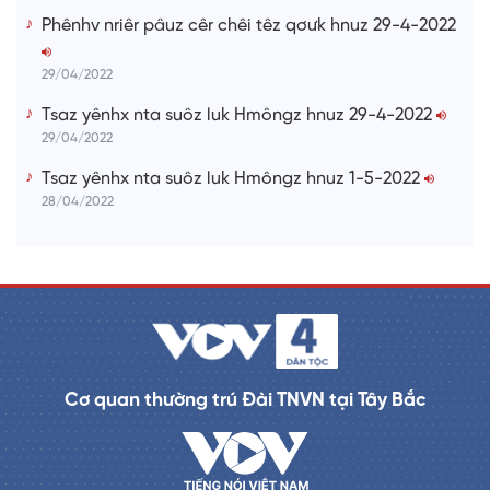
Phênhv nriêr pâuz cêr chêi têz qơưk hnuz 29-4-2022
29/04/2022
Tsaz yênhx nta suôz luk Hmôngz hnuz 29-4-2022
29/04/2022
Tsaz yênhx nta suôz luk Hmôngz hnuz 1-5-2022
28/04/2022
Cơ quan thường trú Đài TNVN tại Tây Bắc