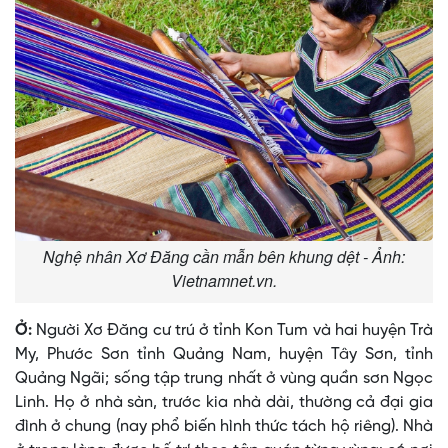
Nghệ nhân Xơ Đăng cần mẫn bên khung dệt - Ảnh:
Vietnamnet.vn.
Ở:
Người Xơ Ðăng cư trú ở tỉnh Kon Tum và hai huyện Trà
My, Phước Sơn tỉnh Quảng Nam, huyện Tây Sơn, tỉnh
Quảng Ngãi; sống tập trung nhất ở vùng quần sơn Ngọc
Linh. Họ ở nhà sàn, trước kia nhà dài, thường cả đại gia
đình ở chung (nay phổ biến hình thức tách hộ riêng). Nhà