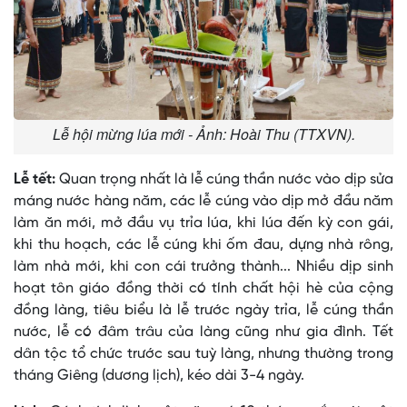
Lễ hội mừng lúa mới - Ảnh: Hoài Thu (TTXVN).
Lễ tết:
Quan trọng nhất là lễ cúng thần nước vào dịp sửa
máng nước hàng năm, các lễ cúng vào dịp mở đầu năm
làm ăn mới, mở đầu vụ trỉa lúa, khi lúa đến kỳ con gái,
khi thu hoạch, các lễ cúng khi ốm đau, dựng nhà rông,
làm nhà mới, khi con cái trưởng thành... Nhiều dịp sinh
hoạt tôn giáo đồng thời có tính chất hội hè của cộng
đồng làng, tiêu biểu là lễ trước ngày trỉa, lễ cúng thần
nước, lễ có đâm trâu của làng cũng như gia đình. Tết
dân tộc tổ chức trước sau tuỳ làng, nhưng thường trong
tháng Giêng (dương lịch), kéo dài 3-4 ngày.