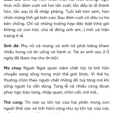
thức mỗi đám cưới với hai lần cưới: lần đầu là lễ thành
hôn, lần sau là lễ nhập phòng. Tuổi kết hôn sớm, hôn
nhân máng tính gả bán cao. Sau đám cưới cô dâu cư trú
bên chồng. Chỉ có những trường hợp đặc biệt (nhà gái
không có con trai, chú rể đông anh em...) mới có hiện
tượng ở rể.
Sinh đẻ:
Phụ nữ có mang và sinh nở phải kiêng khem
nhiều trong cả ăn uống và hành vi. Trẻ sơ sinh sau 2-3
ngày đã được mẹ cho ăn bột.
Ma chay:
Người Ngái quan niệm chết tức là linh hồn
chuyển sang sống trong một thế giới khác. Vì thế họ
thường chôn theo người chết những đồ tuỳ táng mà khi
sống người ta vẫn dùng. Tang lễ có nhiều công đoạn
phức tạp: báo tang, nhập quan, chôn cất, mở mả...
Thờ cúng:
Tin vào sự tồn tại của hai phần trong con
người (thể xác và linh hồn) cũng như sự tồn tại của các