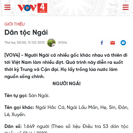
GIỚI THIỆU
Dân tộc Ngái
Thứ hai, 00:00, 11/03/2013
VOV4
[VOV4] - Người Ngái có nhiều gốc khác nhau và thiên di
tới Việt Nam làm nhiều đợt. Quá trình này diễn ra suốt
thời kỳ Trung và Cận đại. Họ lấy trồng lúa nước làm
nguồn sống chính.
NGƯỜI NGÁI
Tên tự gọi:
Sán Ngải.
Tên gọi khác:
Ngái Hắc Cá, Ngái Lầu Mần, Hẹ, Sín, Ðản,
Lê, Xuyến.
Dân số:
1.649 người (Theo số liệu Điều tra 53 dân tộc