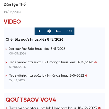
Dân tộc Thổ
18/03/2013
VIDEO
R
-3:58
L
P
P
M
o
r
l
u
a
o
a
t
e
Chêi têz qơưs hnuz xiêz 8/5/2026
d
g
y
e
e
r
d
e
m
:
s
Xor xưv faz Bắc hnuz xiêz 8/5/2026
0
s
%
:
a
08/05/2026
0
%
i
Tsaz yênhx nta suôz luk Hmôngz hnuz xiêz 07/5/2026
07/05/2026
n
i
Tsaz yênhx nta suôz luk Hmôngz hnuz 2-5-2022
29/04/2022
n
g
T
QƠƯ TSAOV VOV4
i
Tsaz yênhx nta suôz luk Hmôngz hnuz 18-12-2023