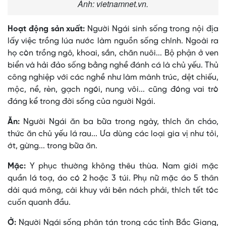
Ảnh: vietnamnet.vn.
Hoạt động sản xuất:
Người Ngái sinh sống trong nội địa
lấy việc trồng lúa nước làm nguồn sống chính. Ngoài ra
họ còn trồng ngô, khoai, sắn, chăn nuôi... Bộ phận ở ven
biển và hải đảo sống bằng nghề đánh cá là chủ yếu. Thủ
công nghiệp với các nghề như làm mành trúc, dệt chiếu,
mộc, nề, rèn, gạch ngói, nung vôi... cũng đóng vai trò
đáng kể trong đời sống của người Ngái.
Ăn:
Người Ngái ăn ba bữa trong ngày, thích ăn cháo,
thức ăn chủ yếu lá rau... Ưa dùng các loại gia vị như tỏi,
ớt, gừng... trong bữa ăn.
Mặc:
Y phục thường không thêu thùa. Nam giới mặc
quần lá toạ, áo có 2 hoặc 3 túi. Phụ nữ mặc áo 5 thân
dài quá mông, cài khuy vải bên nách phải, thích tết tóc
cuốn quanh đầu.
Ở:
Người Ngái sống phân tán trong các tỉnh Bắc Giang,