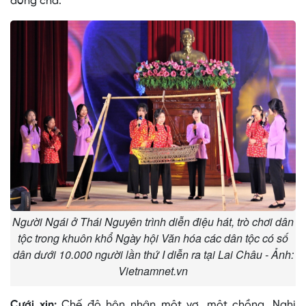
dòng cha.
Người Ngái ở Thái Nguyên trình diễn điệu hát, trò chơi dân
tộc trong khuôn khổ Ngày hội Văn hóa các dân tộc có số
dân dưới 10.000 người lần thứ I diễn ra tại Lai Châu - Ảnh:
Vietnamnet.vn
Cưới xin:
Chế độ hôn nhân một vợ, một chồng. Nghi