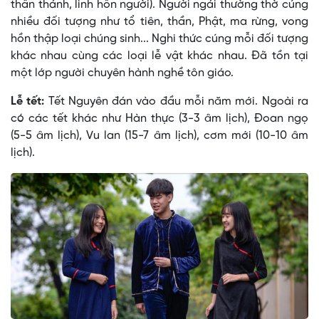
thần thánh, linh hồn người). Người ngái thường thờ cúng
nhiều đối tượng như tổ tiên, thần, Phật, ma rừng, vong
hồn thập loại chúng sinh... Nghi thức cúng mỗi đối tượng
khác nhau cùng các loại lễ vật khác nhau. Ðã tồn tại
một lớp người chuyên hành nghề tôn giáo.
Lễ tết:
Tết Nguyên đán vào đầu mỗi năm mới. Ngoài ra
có các tết khác như Hàn thực (3-3 âm lịch), Ðoan ngọ
(5-5 âm lịch), Vu lan (15-7 âm lịch), cơm mới (10-10 âm
lịch).