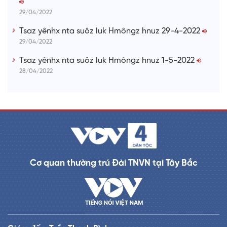
29/04/2022
Tsaz yênhx nta suôz luk Hmôngz hnuz 29-4-2022
29/04/2022
Tsaz yênhx nta suôz luk Hmôngz hnuz 1-5-2022
28/04/2022
Cơ quan thường trú Đài TNVN tại Tây Bắc