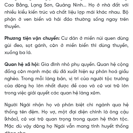
Cao Bằng, Lạng Sơn, Quảng Ninh... Họ ở nhà đất với
nhiều kiểu kiến trúc và chất liệu lợp mái khác nhau. Bộ
phận ở ven biển và hải đảo thường sống ngay trên
thuyền.
Phương tiện vận chuyển:
Cư dân ở miền núi quen dùng
gùi đeo, sọt gánh, còn ở miền biển thì dùng thuyền,
xuồng ba lá.
Quan hệ xã hội:
Gia đình nhỏ phụ quyền. Quan hệ cộng
đồng còn mạnh mặc dù đã xuất hiện sự phân hoá giầu
nghèo. Trong mỗi làng bản, vị trí của người tộc trưởng
của dòng họ lớn nhất được đề cao và có vai trò lớn
trong việc giải quyết các quan hệ làng xóm.
Người Ngái nhận họ và phân biệt chi ngành qua hệ
thống tên đệm. Họ vợ, một đại diện chính là ông cậu
(khảo), có vai trò quan trọng trong quan hệ thân tộc.
Mặc dù vậy dòng họ Ngái vẫn mang tính huyết thống