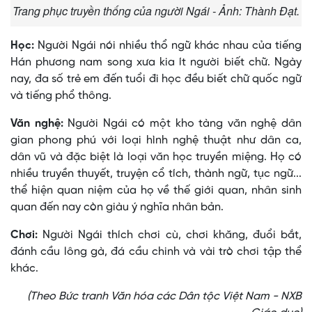
Trang phục truyền thống của người Ngái - Ảnh: Thành Đạt.
Học:
Người Ngái nói nhiều thổ ngữ khác nhau của tiếng
Hán phương nam song xưa kia ít người biết chữ. Ngày
nay, đa số trẻ em đến tuổi đi học đều biết chữ quốc ngữ
và tiếng phổ thông.
Văn nghệ:
Người Ngái có một kho tàng văn nghệ dân
gian phong phú với loại hình nghệ thuật như dân ca,
dân vũ và đặc biệt là loại văn học truyền miệng. Họ có
nhiều truyền thuyết, truyện cổ tích, thành ngữ, tục ngữ...
thể hiện quan niệm của họ về thế giới quan, nhân sinh
quan đến nay còn giàu ý nghĩa nhân bản.
Chơi:
Người Ngái thích chơi cù, chơi khăng, đuổi bắt,
đánh cầu lông gà, đá cầu chinh và vài trò chơi tập thể
khác.
(Theo Bức tranh Văn hóa các Dân tộc Việt Nam - NXB