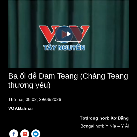
Play
Video
Ba ối dê̆ Dam Teang (Chàng Teang
thương yêu)
Thứ hai, 08:02, 29/06/2026
VOV.Bahnar
Tơdrong hơri: Xơ Đăng
Bơngai hơri: Y Nía – Y Âi