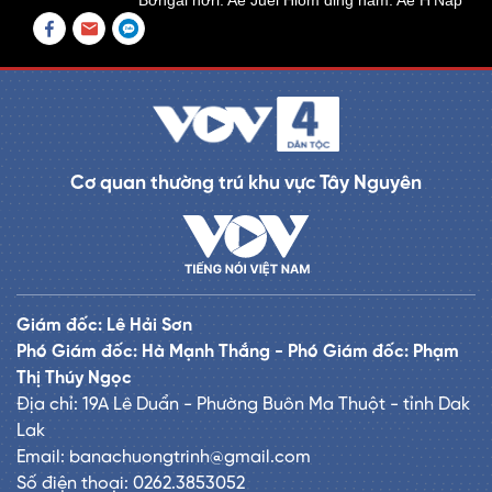
Bơngai hơri: Aê Juel Hlôm đing năm: Aê H'Nap
Cơ quan thường trú khu vực Tây Nguyên
Giám đốc: Lê Hải Sơn
Phó Giám đốc: Hà Mạnh Thắng - Phó Giám đốc: Phạm
Thị Thúy Ngọc
Địa chỉ: 19A Lê Duẩn - Phường Buôn Ma Thuột - tỉnh Dak
Lak
Email: banachuongtrinh@gmail.com
Số điện thoại: 0262.3853052