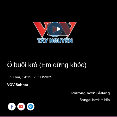
Play
Video
Ŏ buôi krô (Em đừng khóc)
Thứ hai, 14:19, 29/09/2025
VOV.Bahnar
Tơdrong hơri: Sêdang
Bơngai hơri: Y Nía