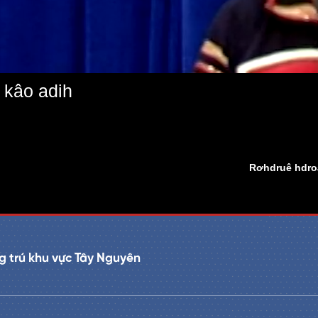
 kâo adih
Rơhdruê hdroâ
 trú khu vực Tây Nguyên