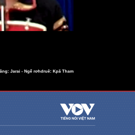
ng: Jarai - Ngế rơhdruê: Kpă Tham