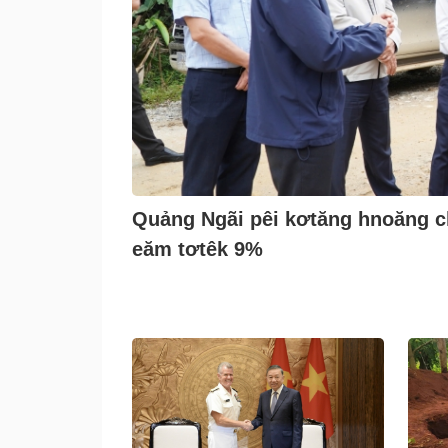
Quảng Ngãi pêi kơtăng hnoăng c
eăm tơtêk 9%