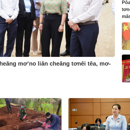
Pôa
tơn
măn
heăng mơ’no liăn cheăng tơnêi têa, mơ-