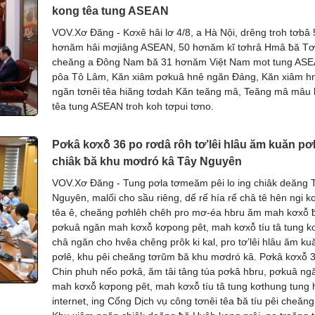
kong têa tung ASEAN
VOV.Xơ Đăng - Kơxê hâi lơ 4/8, a Hà Nội, drêng troh tơbâ 
hơnăm hâi mơjiâng ASEAN, 50 hơnăm kĭ tơhrâ Hmâ ƀă T
cheăng a Đông Nam ƀă 31 hơnăm Việt Nam mot tung ASE
pôa Tô Lâm, Kăn xiâm pơkuâ hnê ngăn Đảng, Kăn xiâm h
ngăn tơnêi têa hiăng tơdah Kăn teăng mâ, Teăng mâ mâu
têa tung ASEAN troh koh tơpui tơno.
Pơkâ kơxô̆ 36 po rơdâ rôh tơ’lêi hlâu ăm kuăn pơl
chiâk ƀă khu mơdró kâ Tây Nguyên
VOV.Xơ Đăng - Tung pơla tơmeăm pêi lo ing chiâk deăng 
Nguyên, malối cho sầu riêng, dế rế hía rế châ tê hên ngi k
têa ê, cheăng pơhlêh chêh pro mơ-éa hbru ăm mah kơxô̆ 
pơkuâ ngăn mah kơxô̆ kơpong pêt, mah kơxô̆ tíu tâ tung k
châ ngăn cho hvêa chêng prôk ki kal, pro tơ’lêi hlâu ăm ku
pơlê, khu pêi cheăng tơrŭm ƀă khu mơdró kâ. Pơkâ kơxô̆ 3
Chin phuh nếo pơkâ, ăm tâi tâng túa pơkâ hbru, pơkuâ ng
mah kơxô̆ kơpong pêt, mah kơxô̆ tíu tâ tung kơthung tung
internet, ing Cổng Dịch vụ công tơnêi têa ƀă tíu pêi cheăng