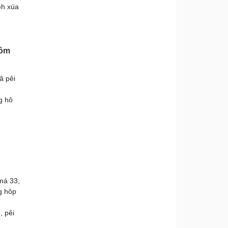
êh xúa
nôm
â pêi
g hô
má 33,
g hôp
, pêi