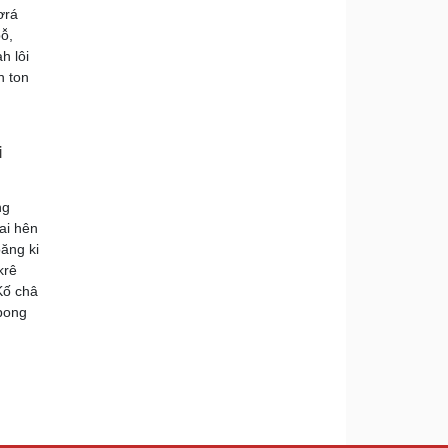
ơrá
ô̆,
h lôi
n ton
i
ng
ai hên
ăng ki
krê
Kố châ
pong