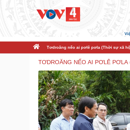
Vi
Tơdroăng nếo ai pơlê pơla (Thời sự xã hộ
TƠDROĂNG NẾO AI PƠLÊ PƠLA (