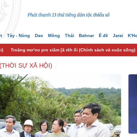
ệt
Tày - Nùng
Dao
Mông
Thái
Bahnar
Ê đê
Jarai
K'H
i)
Troăng mơ’no pro xiâm [ă rêh ối (Chính sách và cuộc sống)
THỜI SỰ XÃ HỘI)