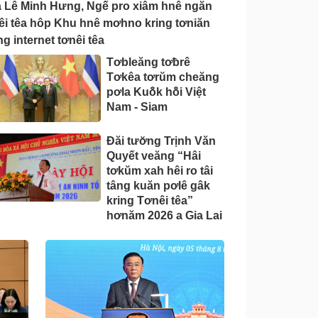
 Lê Minh Hưng, Ngế pro xiâm hnê ngăn
êi têa hôp Khu hnê mơhno kring tơniăn
g internet tơnêi têa
Tơbleăng tơƀrê
Tơkêa tơrŭm cheăng
pơla Kuô̆k hô̆i Việt
Nam - Siam
Đăi tươ̆ng Trịnh Văn
Quyết veăng “Hâi
tơkŭm xah hêi ro tâi
tâng kuăn pơlê gâk
kring Tơnêi têa”
hơnăm 2026 a Gia Lai