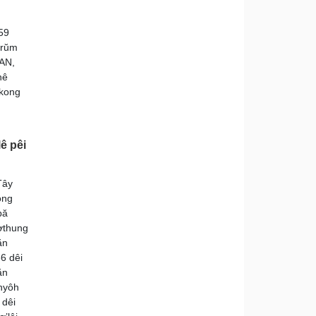
59
ơrŭm
AN,
nê
 kong
ê pêi
Tây
ong
ƀă
ơthung
ăn
6 dêi
ăn
 hyôh
 dêi