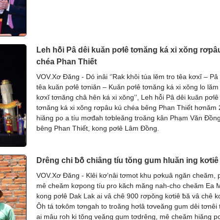
Leh hô̆i Pâ dêi kuăn pơlê tơnăng ká xi xŏng rơpâ
chéa Phan Thiết
VOV.Xơ Đăng - Dó inâi ‘’Rak khôi túa lĕm tro têa kơxĭ – Pâ
têa kuăn pơlê tơniăn – Kuăn pơlê tơnăng ká xi xŏng lo lăm
kơxĭ tơnăng châ hên ká xi xŏng’’, Leh hô̆i Pâ dêi kuăn pơlê
tơnăng ká xi xŏng rơpâu kú chéa bêng Phan Thiết hơnăm
hiăng po a tíu mơđah tơbleăng troăng kân Phạm Văn Đồng
bêng Phan Thiết, kong pơlê Lâm Đồng.
Drêng chi ƀô̆ chiâng tíu tŏng gum hluăn ing kơtiê
VOV.Xơ Đăng - Klêi kơ’nâi tơmot khu pơkuâ ngăn cheăm, p
mê cheăm kơpong tíu pro kăch măng nah-cho cheăm Ea 
kong pơlê Dak Lak ai vâ chê 900 rơpŏng kơtiê ƀă vâ chê kơ
Ôh tá tơkôm tơngah to troăng hơlâ tơveăng gum dêi tơnêi 
ai mâu roh ki tŏng veăng gum tơdrêng, mê cheăm hiăng p