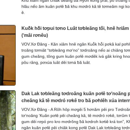
Khu xiâm ngăn chiâk deăng ƀă Hyôh kong prâi, po troăng tơ
hlâu nếo ăm kuăn pơlê ƀă khu mơdró kâ tê tơmeăm ngi ko
ê.
Kuô̆k hô̆i tơpui tơno Luât tơbleăng tối, hnê hriâm 
(‘mâi rơnêu)
VOV.Xơ Đăng - Kăn xiâm hnê ngăn Kuô̆k hô̆i pơkâ kal pơhl
troăng tơmiât “tơbleăng mơ’no” tơdroăng nếo ai chiâng tơ
gum cheăng, tŏng gum kuăn pơlê mơdêk ivá gâk kring hn
pôu râng, pơxúa luât dêi tơná ƀă luât.
Dak Lak tơbleăng tơdroăng kuăn pơlê tơ’noăng p
cheăng kâ tê mơdró rơkê tro ƀă pơhlêh xúa inter
VOV.Xơ Đăng - A Rôh hôp mơgêi 5 hơnăm pêi pro Tơdroă
tơ’noăng ‘Kuăn pơlê pêi cheăng kâ, tê mơdró rơkê, tơrŭm 
gum dêi rơpó pro kro mơdrŏng ƀă kơdroh kơtiê krá ton”, K
ngăn kuăn pơlê pêi chiâk kong pơlê Dak Lak tơbleăng tơd