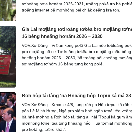
tơ’noăng pơla hơnăm 2026-2031, troăng pơkâ tro ƀă pơhl
troăng internet ƀă mơnhông pêi chiâk deăng krá ton.
Gia Lai mơjiâng tơdroăng tơkêa bro mơjiâng tơ’
16 bêng hneăng hơnăm 2026 – 2030
VOV.Xơ Đăng - Vi ƀan kong pơlê Gia Lai nếo tơbleăng pơk
pro mơjiâng hô sơ Tơdroăng tơkêa bro mơjiâng mâu bêng
hneăng hơnăm 2026 – 2030, ƀă troăng pêi cheăng mơjiân
sơ mơjiâng tơ’nôm 16 bêng tung kong pơlê.
Roh hôp tâi tâng ‘na Hneăng hôp Tơpui kâ má 33
VOV.Xơ Đăng - Kơxo lơ 4/8, tung rôh po Hôp tơpui kâ rôh 
pôa Lê Minh Hưng, Ngế pro xiâm hnê ngăn tơnêi têa veăn
ƀă hnê mơhno a Rôh hôp tâi tâng ai inâi ‘Tơpui kâ gum ăm
mơnhông tơnêi têa tung hneăng nếo, Túa tơmiât mơnhông
pro kơtăng, tơƀrê khât”.