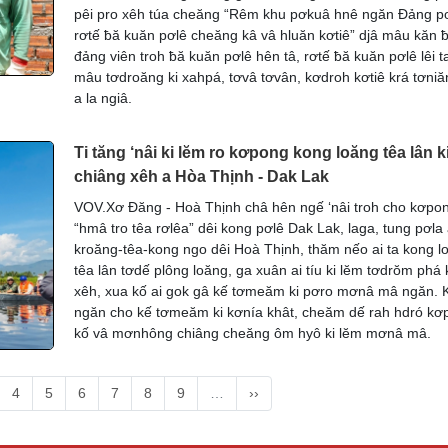
pêi pro xêh túa cheăng “Rêm khu pơkuâ hnê ngăn Đảng p
rơtế ƀă kuăn pơlê cheăng kâ vâ hluăn kơtiê” djâ mâu kăn ƀ
đảng viên troh ƀă kuăn pơlê hên tâ, rơtế ƀă kuăn pơlê lêi ta
mâu tơdroăng ki xahpá, tơvâ tơvân, kơdroh kơtiê krá tơniă
a la ngiâ.
Ti tăng ‘nâi ki lĕm ro kơpong kong loăng têa lân k
chiâng xêh a Hòa Thịnh - Dak Lak
VOV.Xơ Đăng - Hoà Thịnh châ hên ngế ‘nâi troh cho kơpo
“hmâ tro têa rơlêa” dêi kong pơlê Dak Lak, laga, tung pơla 
kroăng-têa-kong ngo dêi Hoà Thịnh, thăm nếo ai ta kong lo
têa lân tơdế plông loăng, ga xuân ai tíu ki lĕm tơdrŏm phá 
xêh, xua kố ai gok gâ kế tơmeăm ki pơro mơnâ mâ ngăn. 
ngăn cho kế tơmeăm ki kơnía khât, cheăm dế rah hdró kơ
kố vâ mơnhông chiâng cheăng ôm hyô ki lĕm mơnâ mâ.
4
5
6
7
8
9
…
››