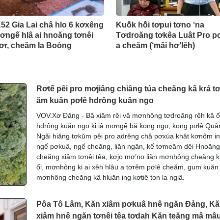
K52 Gia Lai châ hlo 6 kơxêng
Kuô̆k hô̆i tơpui tơno ‘na
ơngế hlâ ai hnoăng tơnêi
Tơdroăng tơkêa Luât Pro p
Sơr, cheăm Ia Boòng
a cheăm (‘mâi hơ’lêh)
Rơtế pêi pro mơjiâng chiâng túa cheăng kâ krá t
ăm kuăn pơlê hdrông kuăn ngo
VOV.Xơ Đăng - Ƀă xiâm rêi vâ mơnhông tơdroăng rêh kâ ố
hdrông kuăn ngo ki iâ mơngế ƀă kong ngo, kong pơlê Quả
Ngãi hiăng tơkŭm pêi pro adrêng châ pơxúa khât kơnôm i
ngế pơkuâ, ngế cheăng, liăn ngân, kế tơmeăm dêi Hnoăng
cheăng xiâm tơnêi têa, kơjo mơ’no liăn mơnhông cheăng k
ối, mơnhông ki ai xêh hlâu a tơrêm pơlê cheăm, gum kuăn
mơnhông cheăng kâ hluăn ing kơtiê ton la ngiâ.
Pôa Tô Lâm, Kăn xiâm pơkuâ hnê ngăn Đảng, K
xiâm hnê ngăn tơnêi têa tơdah Kăn teăng mâ mâ