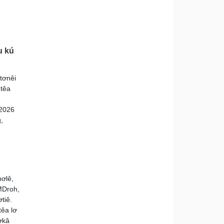
u kú
 tơnêi
 têa
 2026
,
ơlê,
MDroh,
tiê.
têa lơ
ơkâ