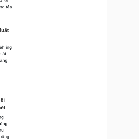
’lêi
ng têa
luât
êh ing
miât
oăng
êi
net
ng
tŏng
hu
roăng