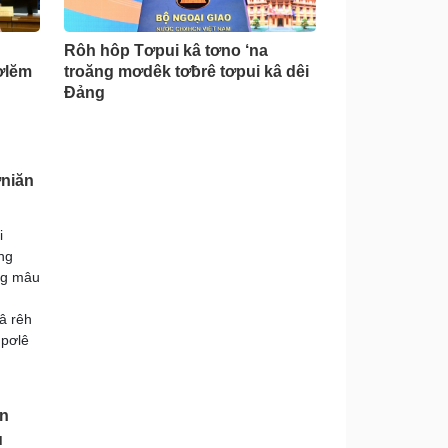
Rôh hôp Tơpui kâ tơno ‘na
ơlĕm
troăng mơdêk tơƀrê tơpui kâ dêi
Đảng
ơniăn
i
ng
ng mâu
â rêh
 pơlê
ăn
u