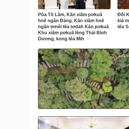
Pôa Tô Lâm, Kăn xiâm pơkuâ
Đô̆i 
hnê ngăn Đảng, Kăn xiâm hnê
kiâ m
ngăn tơnêi têa tơdah Kăn pơkuâ
têa 
Khu xiâm pơkuâ lêng Thái Bình
Dương, kong têa Mih