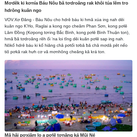
Mơdêk ki kơnía Báu Nôu ƀă tơdroăng rak khôi túa lĕm tro
hdrông kuăn ngo
VOV.Xơ Đăng - Báu Nôu cho hdrê báu ki hmâ xúa ing nah dêi
kuăn ngo K’Ho, Raglai a kong ngo cheăm Phan Sơn, kong pơlê
Lâm Đồng (Kơpong tơring Bắc Bình, kong pơlê Bình Thuận ton),
hmâ ƀă tơdroăng rêh ối ‘na loi tĭng dêi kuăn pơlê sap ing nah.
Nôkố hdrê báu ki kố hiăng châ pơtối tơbâ ƀă châ mơdâ pêt nếo
tiô pơkâ rak hưh cơ vâ mơnhông cheăng kâ krá ton.
Mâ hâi pơxiâm lo a pơlê tơnăng ká Mũi Né