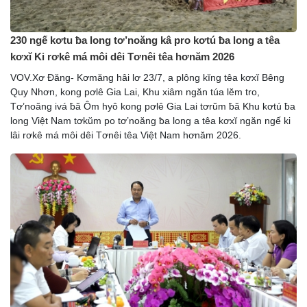
230 ngế kơtu ƀa long tơ’noăng kâ pro kơtú ƀa long a têa
kơxĭ Ki rơkê má môi dêi Tơnêi têa hơnăm 2026
VOV.Xơ Đăng- Kơmăng hâi lơ 23/7, a plông kĭng têa kơxĭ Bêng
Quy Nhơn, kong pơlê Gia Lai, Khu xiâm ngăn túa lĕm tro,
Tơ’noăng ivá ƀă Ôm hyô kong pơlê Gia Lai tơrŭm ƀă Khu kơtú ƀa
long Việt Nam tơkŭm po tơ’noăng ƀa long a têa kơxĭ ngăn ngế ki
lâi rơkê má môi dêi Tơnêi têa Việt Nam hơnăm 2026.