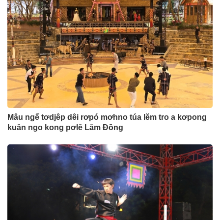
Mâu ngế tơdjêp dêi rơpó mơhno túa lĕm tro a kơpong
kuăn ngo kong pơlê Lâm Đồng