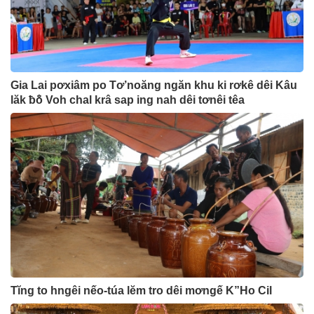
Gia Lai pơxiâm po Tơ’noăng ngăn khu ki rơkê dêi Kâu
lăk ƀô̆ Voh chal krâ sap ing nah dêi tơnêi têa
Tĭng to hngêi nếo-túa lĕm tro dêi mơngế K”Ho Cil