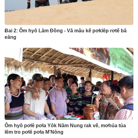
Ƀai 2: Ôm hyô Lâm Đồng - Vâ mâu kế pơklêp rơtế bâ
eăng
Ôm hyô pơlê pơla Yôk Nâm Nung rak vế, mơhúa túa
lĕm tro pơlê pơla M’Nông