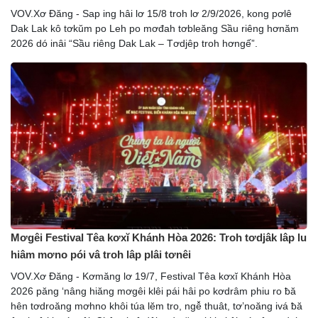
VOV.Xơ Đăng - Sap ing hâi lơ 15/8 troh lơ 2/9/2026, kong pơlê
Dak Lak kô tơkŭm po Leh po mơđah tơbleăng Sầu riêng hơnăm
2026 dó inâi “Sầu riêng Dak Lak – Tơdjêp troh hơngế”.
Mơgêi Festival Têa kơxĭ Khánh Hòa 2026: Troh tơdjâk lâp lu
hiâm mơno pói vâ troh lâp plâi tơnêi
VOV.Xơ Đăng - Kơmăng lơ 19/7, Festival Têa kơxĭ Khánh Hòa
2026 păng ‘nâng hiăng mơgêi klêi pái hâi po kơdrâm phiu ro ƀă
hên tơdroăng mơhno khôi túa lĕm tro, ngê̆ thuât, tơ’noăng ivá ƀă