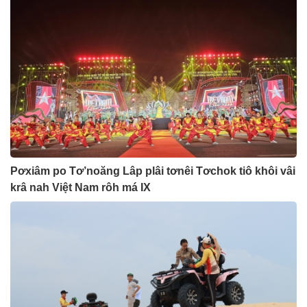
Pơxiâm po Tơ’noăng Lâp plâi tơnêi Tơchok tiô khôi vâi
krâ nah Việt Nam rôh má IX