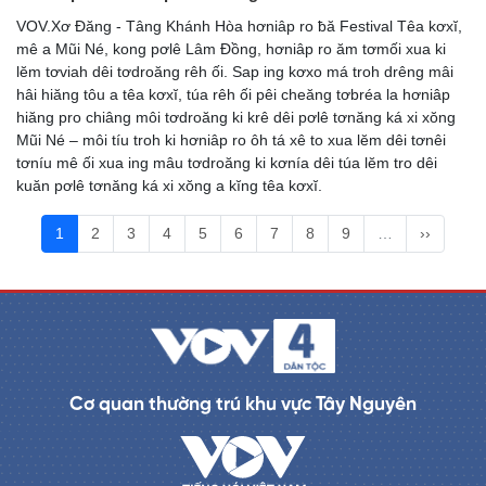
VOV.Xơ Đăng - Tâng Khánh Hòa hơniâp ro ƀă Festival Têa kơxĭ,
mê a Mũi Né, kong pơlê Lâm Đồng, hơniâp ro ăm tơmối xua ki
lĕm tơviah dêi tơdroăng rêh ối. Sap ing kơxo má troh drêng mâi
hâi hiăng tôu a têa kơxĭ, túa rêh ối pêi cheăng tơbréa la hơniâp
hiăng pro chiâng môi tơdroăng ki krê dêi pơlê tơnăng ká xi xŏng
Mũi Né – môi tíu troh ki hơniâp ro ôh tá xê to xua lĕm dêi tơnêi
tơníu mê ối xua ing mâu tơdroăng ki kơnía dêi túa lĕm tro dêi
kuăn pơlê tơnăng ká xi xŏng a kĭng têa kơxĭ.
1
2
3
4
5
6
7
8
9
…
››
Cơ quan thường trú khu vực Tây Nguyên