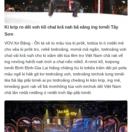
Ki krip ro dêi voh tiô chal krâ nah bâ eăng ing tơnêi Tây
Sơn
VOV.Xơ Đăng - Ôh tá xê to mâu túa ki prôk, tơdúa ki ó rơdêi mê
cho vêa ki prôk tro, rơkê tơdroăng, mơnâ mâ ngăn, tơdroăng voh
chal vâi krâ nah cho ki xiâm dêi túa lĕm tro Việt Nam châ rak vế
ing rơxông hdrối nah troh a chal nếo nôkố. A rơnó kố, kơpong
tơnêi Bình Định-Gia Lai hiăng chiâng tíu ki tơkêa trâm dêi pó pơla
mâu ngế ki hâk git kơ tơdroăng voh, tơdroăng tơchok tung tơnêi
têa ƀă lâp plâi tơnêi ai po tơdroăng cheăng ki kân krip, ing mê,
tơveăng gum rak vế ƀă mơnhông túa voh-tơchok dêi Việt Nam
châ lân rơdâ rơdĕng ó rơdêi troh lâp plâi tơnêi.