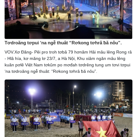
Tơdroăng tơpui ‘na ngê̆ thuât “Rơkong tơhrâ ƀă nôu”.
VOV.Xơ Đăng- Pêi pro troh tơbâ 79 hơnăm Hâi mâu lêng Rong râ
- Hlâ hía, kơ măng lơ 23/7, a Hà Nội, Khu xiâm ngăn mâu lêng
kuăn pơlê Việt Nam tơkŭm po mơđah tơdrêng tung um tơvi tơpui
‘na tơdroăng ngê̆ thuât: “Rơkong tơhrâ ƀă nôu”.