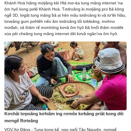
Khánh Hoà hiăng mơjiâng kêi Hlá mơ-éa tung măng internet ‘na
ôm hyô kong pơlê Khánh Hoà. Tơdroăng ki mơjiâng pro ƀă kŏng
ngê̆ 3D, lơgât tung măng ƀă ai hên mâu tơdroăng ki vâ tơ’lêi hlâu,
tơveăng gum pơhlêh nếo ăm tơdroăng tối tơbleăng, mơhno
mơđah, vâ thăm rế mơnhông kơvâ ôm hyô ƀă hnối thăm mơdêk
xúa pêi cheăng tung măng internet dêi kơvâ ngăn’na ôm hyô.
Kơchâi tơpoăng kơhiâm ing rơmôe kơbâng priât kong dêi
mơngế Rơteăng
VOV.Xơ Đăng - Tung kong kế, ngo ngối Tây Nguyên, mơngế