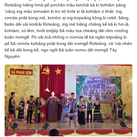
Rơteăng hiăng hmâ pế pơchên mâu kơchâi kâ ki kơhiâm păng
‘nâng ing mâu tơmeăm ki tro tiô krôk ki tâ kơhiâm ó khât. Ing
rơmôe priât kong mê, kơnôm ai ing kơpeăng kŏng ki rơkê, ƀĕng,
ƀeăn dêi vâi kơdrâi Rơteăng, ing mê hiăng chiâng kế kâ ki hơ-iâ,
kơhiâm, xú lĕm, hnối tơdjêp ƀă mâu túa cheăng dêi rêm rơxông
kuăn mơngế. Pó vâi krâ-nhŏng o mơnúa tế kâ ngăn tơpoăng ki
pế ƀă rơmôe kơbâng priât kong dêi mơngế Rơteăng, vâ ‘nâi nhên
kế kâ dêi kong kế, ngo ngối ƀă tuăn mơno dêi mơngế Tây
Nguyên.