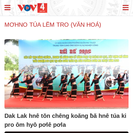
MƠHNO TÚA LĔM TRO (VĂN HOÁ)
Dak Lak hnê tŏn chêng koăng ƀă hnê túa ki
pro ôm hyô pơlê pơla