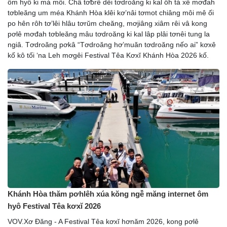
ôm hyô ki má môi. Châ tơƀrê dêi tơdroăng ki kal ôh tá xê mơđah
tơbleăng um méa Khánh Hòa klêi kơ’nâi tơmot chiâng môi mê ối
po hên rôh tơ’lêi hlâu tơrŭm cheăng, mơjiâng xiâm rêi vâ kong
pơlê mơđah tơbleăng mâu tơdroăng ki kal lâp plâi tơnêi tung la
ngiâ. Tơdroăng pơkâ “Tơdroăng hơ’muăn tơdroăng nếo ai” kơxê
kố kô tối ‘na Leh mơgêi Festival Têa Kơxĭ Khánh Hòa 2026 kố.
Khánh Hòa thăm pơhlêh xúa kŏng ngê̆ măng internet ôm
hyô Festival Têa kơxĭ 2026
VOV.Xơ Đăng - A Festival Têa kơxĭ hơnăm 2026, kong pơlê