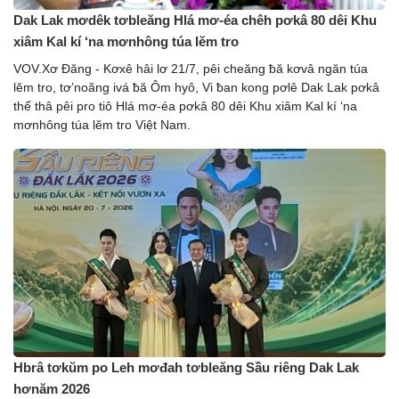
Dak Lak mơdêk tơbleăng Hlá mơ-éa chêh pơkâ 80 dêi Khu
xiâm Kal kí ‘na mơnhông túa lĕm tro
VOV.Xơ Đăng - Kơxê hâi lơ 21/7, pêi cheăng ƀă kơvâ ngăn túa
lĕm tro, tơ’noăng ivá ƀă Ôm hyô, Vi ƀan kong pơlê Dak Lak pơkâ
thế thâ pêi pro tiô Hlá mơ-éa pơkâ 80 dêi Khu xiâm Kal kí ‘na
mơnhông túa lĕm tro Việt Nam.
Hbrâ tơkŭm po Leh mơđah tơbleăng Sầu riêng Dak Lak
hơnăm 2026