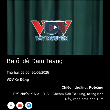
Play
Video
Ba ối dê̆ Dam Teang
Thứ hai, 05:00, 30/06/2025
VOV.Xơ Đăng
Chiếo hdroâng: Rơteăng
Prếi chiếo: Y Nía – Y Âi - Cheăm Đăk Tờ Lùng, tơring Kon
Rẫy, kong pơlê Kon Tum