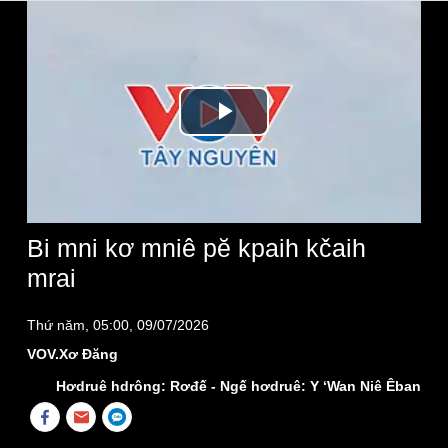
Play
Video
Bi mni kơ mniê pĕ kpaih kčaih
mrai
Thứ năm, 05:00, 09/07/2026
VOV.Xơ Đăng
Hơdruê hdrông: Rơđế - Ngế hơdruê: Y ‘Wan Niê Êban